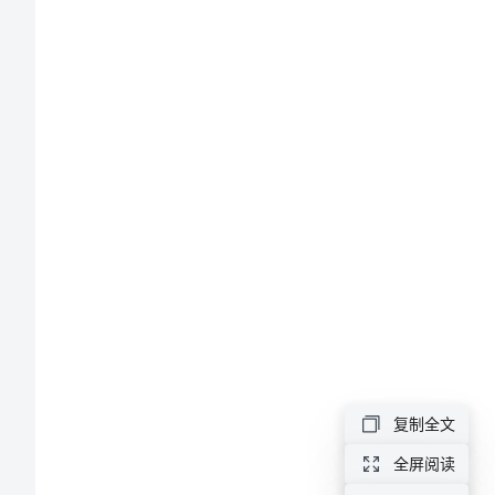
问
2
题
与
3
预
4
防
5
措
等。
施
1.2
浅
1
淡
复制全文
市
全屏阅读