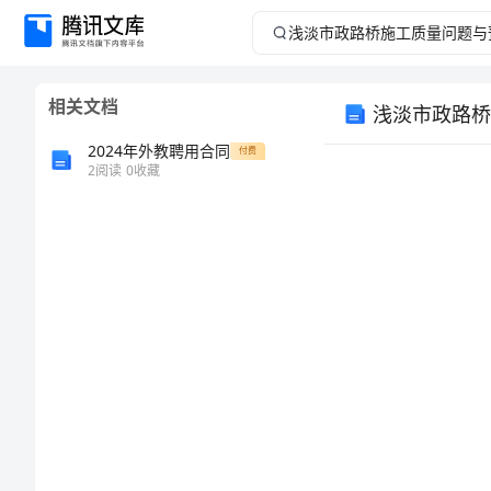
浅
淡
相关文档
浅淡市政路桥
市
2024年外教聘用合同
付费
政
2
阅读
0
收藏
路
桥
1
施
工
2
质
1.1
量
1