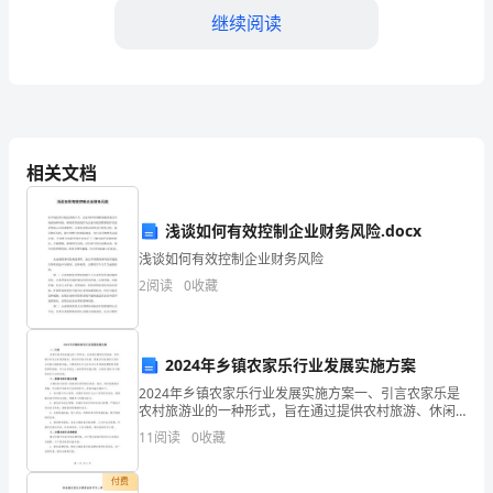
顾
继续阅读
过
去
的
和公司的声誉。
一
相关文档
年，
浅谈如何有效控制企业财务风险.docx
我
浅谈如何有效控制企业财务风险
认
2
阅读
0
收藏
为
作质量也有了明显的提升。
2024
2024年乡镇农家乐行业发展实施方案
年
2024年乡镇农家乐行业发展实施方案一、引言农家乐是
农村旅游业的一种形式，旨在通过提供农村旅游、休闲
是
娱乐和农业参观等服务，推动农村经济发展。随着农村
11
阅读
0
收藏
旅游的兴起和乡村振兴战略的实施，乡镇农家乐行业在
未来
我
付费