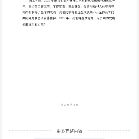
2024
年
仓
库
管
安全意识和行为也得到了有
理
年
终
工
作
总
结
回
更多完整内容