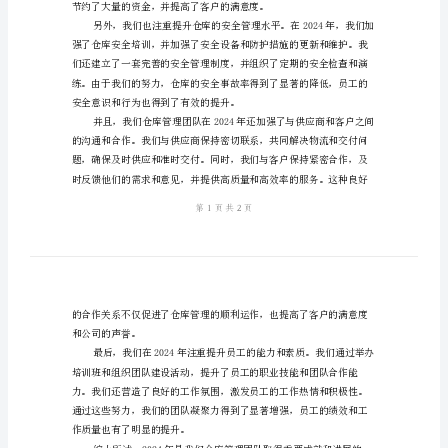
结
2024
仓
库
管
理
年
终
工
作
总
结