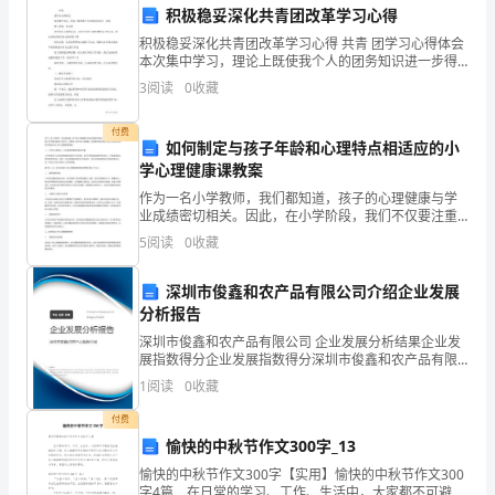
们
积极稳妥深化共青团改革学习心得
积极稳妥深化共青团改革学习心得 共青 团学习心得体会
仓
做出更大的贡献！
本次集中学习，理论上既使我个人的团务知识进一步得
到了巩固，也让我 对党史有了新的认识；心
3
阅读
0
收藏
库
管
付费
如何制定与孩子年龄和心理特点相适应的小
理
学心理健康课教案
作为一名小学教师，我们都知道，孩子的心理健康与学
团
业成绩密切相关。因此，在小学阶段，我们不仅要注重
孩子的学习，还要关心孩子的心理健康。这就要求我们
5
阅读
0
收藏
队
制定与孩子年龄和心理特点相适应的小学心理健康课教
案。一、
取
深圳市俊鑫和农产品有限公司介绍企业发展
分析报告
得
深圳市俊鑫和农产品有限公司 企业发展分析结果企业发
展指数得分企业发展指数得分深圳市俊鑫和农产品有限
显
公司综合得分说明：企业发展指数根据企业规模、企业
1
阅读
0
收藏
创新、企业风险、企业活力四个维度对企业发展情况进
著
行评
付费
成
愉快的中秋节作文300字_13
愉快的中秋节作文300字【实用】愉快的中秋节作文300
就
字4篇 在日常的学习、工作、生活中，大家都不可避免