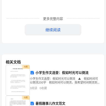
战
略
更多完整内容
与
继续阅读
行
动
焚薮而田”会使人地关系不协调。
新
相关文档
人
付费
小学生作文选登：假如时光可以倒流
教
城市
上海
南京
小学生作文选登：假如时光可以倒流 ▲ 假如时间可
生态效率平均值
1.00
0.89
以倒流200字 假如时间可以倒流，我希望时间倒流到我
版
的幼儿时期。幼儿时的我经常偎依在妈妈的怀抱中，没
3
阅读
0
收藏
有任何烦恼，只知道吃了睡睡了吃，而且还可以
选
付费
暑假趣事儿作文范文