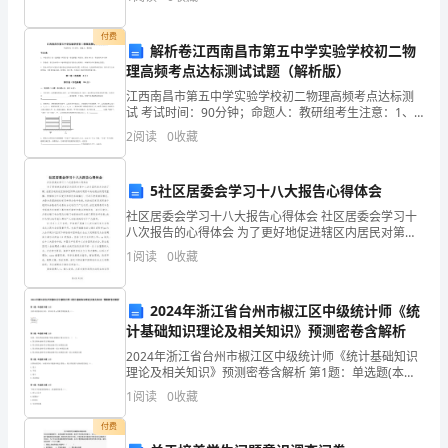
测
【解析】
卷
付费
解析卷江西南昌市第五中学实验学校初二物
(时
理高频考点达标测试试题（解析版）
江西南昌市第五中学实验学校初二物理高频考点达标测
间：
试 考试时间：90分钟；命题人：教研组考生注意：1、
本卷分第I卷（选择题）和第Ⅱ卷（非选择题）两部分，满
60
2
阅读
0
收藏
分100分，考试时间90分钟2、答卷前，考生务必
分
5社区居委会学习十八大报告心得体会
钟
社区居委会学习十八大报告心得体会 社区居委会学习十
八次报告的心得体会 为了更好地促进辖区内居民对第十
满
八次全国代表大会的了解，全国各地的社区纷纷组织群
1
阅读
0
收藏
众按时观看中央电视台的现场直播。根据
分：
100
2024年浙江省台州市椒江区中级统计师《统
计基础知识理论及相关知识》预测密卷含解析
分)
2024年浙江省台州市椒江区中级统计师《统计基础知识
理论及相关知识》预测密卷含解析 第1题：单选题(本题1
姓
分)当样本容量比较大时，样本比率p的数学期望就是
1
阅读
0
收藏
（）。第2题：单选题(本题1分)负债、所有者权
名：
付费