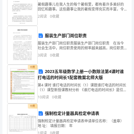
【答案】
D
择
暑假趣事儿在我人生的每个暑假里，都有着许多美好的
回忆和趣事。这些趣事让我的暑假变得充实而丰富，令
【解析】
我无比欢呼和兴奋。虽然往事已经过去，但每次回忆起
性
2
阅读
0
收藏
那些美好时光，我仍能感受到自己的热情洋溢和无限兴
奋。下面
必
服装生产部门岗位职责
修
服装生产部门岗位职责服装生产部门岗位职责 在当今
社会生活中，岗位职责使用的频率越来越高，岗位职责
主要强调的是在工作范围内所应尽的责任。相信很多朋
3
阅读
0
收藏
3
友都对制定岗位职责感到非常苦恼吧，以下是小编收集
整
付费
第
2023五年级数学上册一小数除法第4课时谁
5．实施城市垃圾分类的主要目的是()
打电话的时间长1配套教案北师大版
四
第4 课时 谁打电话的时间长（1）课题谁打电话的时间长
章
（1）课型新授课教材分析 《谁打电话的时间长》是位于
北师版教材五年级上册第一单元的第4课时，本节内容是
10
阅读
0
收藏
除数是小数的除法，是学生在学习了除数是整数
综
6．实现垃圾分类目的的最关键环节是()
付费
合
强制检定计量器具检定申请表
强制检定计量器具检定申请表申请单位名称：（盖章）
检
地 址： 填报日期： 年
【答案】
5．A6．B
1
阅读
0
收藏