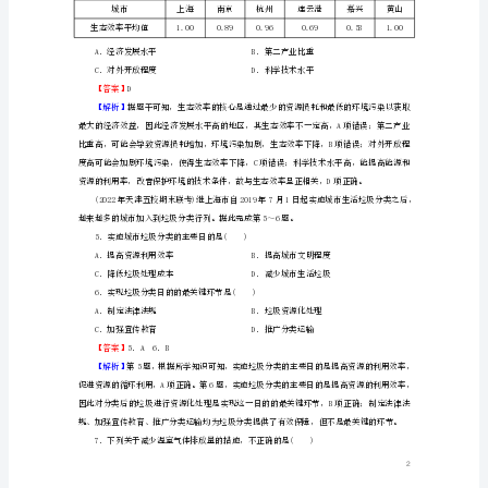
D．后果是造成人地关系的全面不协调
国
家
安
【答案】
1．C2．D3．C
【解析】
全
的
资
源
环
境