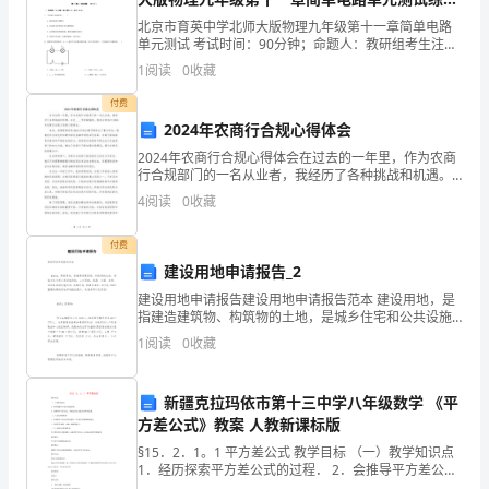
三、搞好示范和服务，创新机制
三
题（含答案解析）
北京市育英中学北师大版物理九年级第十一章简单电路
单元测试 考试时间：90分钟；命题人：教研组考生注
次
意：1、本卷分第I卷（选择题）和第Ⅱ卷（非选择题）两
1
阅读
0
收藏
部分，满分100分，考试时间90分钟2、答卷前，考
全
付费
委
2024年农商行合规心得体会
2024年农商行合规心得体会在过去的一年里，作为农商
(扩
行合规部门的一名从业者，我经历了各种挑战和机遇。
在这____字的篇幅里，我将分享我对2024年农商行合规
大)
4
阅读
0
收藏
工作的心得体会。首先，我要提到的是2024年
会
付费
建设用地申请报告_2
议
建设用地申请报告建设用地申请报告范本 建设用地，是
精
指建造建筑物、构筑物的土地，是城乡住宅和公共设施
用地，工矿用地，能源、交通、水利、通信等基础设施
1
阅读
0
收藏
神，
用地，旅游用地，军事用地等。本文是
20xx
新疆克拉玛依市第十三中学八年级数学 《平
方差公式》教案 人教新课标版
年
§15．2．1。1 平方差公式 教学目标 （一）教学知识点
XXXX
1．经历探索平方差公式的过程． 2．会推导平方差公
式，并能运用公式进行简单的运算． （二）能力训练要