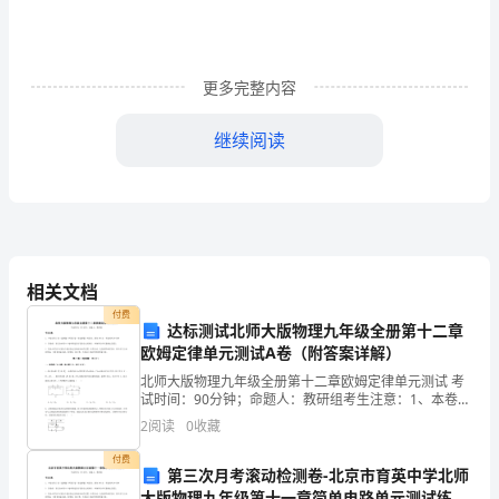
科
技
工
更多完整内容
作
继续阅读
思
路
根
据
相关文档
县
付费
达标测试北师大版物理九年级全册第十二章
委
欧姆定律单元测试A卷（附答案详解）
北师大版物理九年级全册第十二章欧姆定律单元测试 考
九
试时间：90分钟；命题人：教研组考生注意：1、本卷分
第I卷（选择题）和第Ⅱ卷（非选择题）两部分，满分100
2
阅读
0
收藏
届
分，考试时间90分钟2、答卷前，考生务必用0
付费
十
第三次月考滚动检测卷-北京市育英中学北师
大版物理九年级第十一章简单电路单元测试练习