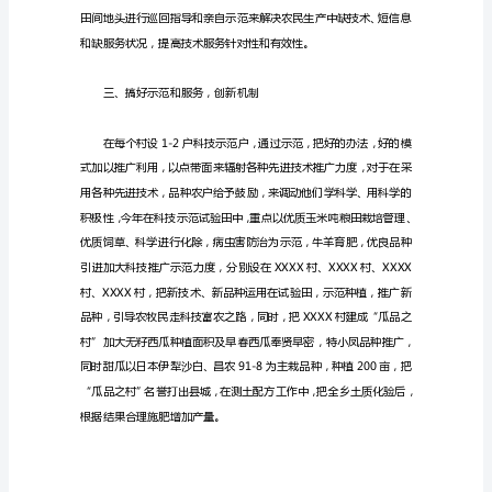
标
题：
20xx
年
乡
品生产。
科
技
工
二、实施科技兴农战略，
作
思
路
XXXX
乡