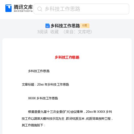
乡
乡科技工作思路
科
乡科技工作思路
付费
技
3
阅读
收藏
（
来自
：
文库吧
）
工
作
思
路
乡
科
技
乡科技工作思路
工