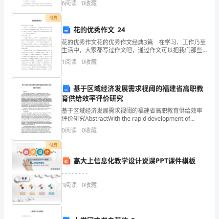
6
阅读
0
收藏
乡
求
付费
科
花的优秀作文_24
技
花的优秀作文花的优秀作文经典3篇 在学习、工作乃至
根据结果合理施肥增加产量。
生活中，大家都写过作文吧，通过作文可以把我们那些
乡
零零散散的思想，聚集在一块。那么一般作文是怎么写
1
阅读
0
收藏
的呢？下面是小编为大家整理的花的优秀作文3篇，希望
科
技
基于区域经济发展需求视阈的福建省高职教
工
育供给效率评价研究
作
基于区域经济发展需求视阈的福建省高职教育供给效率
思
评价研究AbstractWith the rapid development of
路
regional economies in China, vocat
0
阅读
0
收藏
乡
付费
科
高大上信息化教学设计说课PPT课件模板
技
工
- - - - - - - -
作
3
阅读
0
收藏
思
路