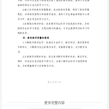
学
工
作
而又高效。
年
二、教学方法与手段
度
总
结
极性和主动性。
2024
年
的
高
三
数
更多完整内容