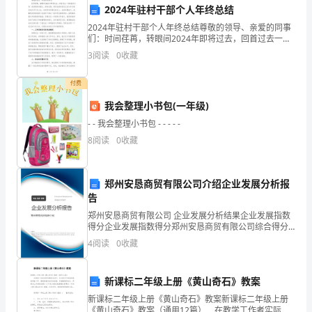
年
2024年驻村干部个人年终总结
2024年驻村干部个人年终总结尊敬的领导、亲爱的同事
中，
学习中，激发学生的学习动力。
们：时间荏苒，转眼间2024年即将过去，回首过去一年
的驻村工作，我深感责任重大、使命光荣，同时也意识
3
阅读
0
收藏
我
到自己在许多方面还有许多不足之处。在领导和同事们
深
付费
我会整理小书包(一年级)
入
境和条件。
- - 我会整理小书包 - - - - -
学
四、教育教学质量的提高
8
阅读
0
收藏
习
贯
郑州安恳商贸有限公司介绍企业发展分析报
告
彻
容。
郑州安恳商贸有限公司 企业发展分析结果企业发展指数
得分企业发展指数得分郑州安恳商贸有限公司综合得分
落
说明：企业发展指数根据企业规模、企业创新、企业风
4
阅读
0
收藏
险、企业活力四个维度对企业发展情况进行评价。该企
实
业的
党
新课标二年级上册《黄山奇石》教案
展，及时调整教学方法和教学计划。
新课标二年级上册《黄山奇石》教案新课标二年级上册
的
《黄山奇石》教案（通用12篇） 在教学工作者实际的