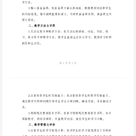
年
度
一年的教学工作进行总结。
总
一、教学内容设计
结
2024
年
法。
高
三
数
学
学方法。
教