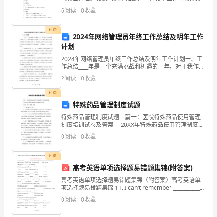
教学活动中，有必要进行细致的教案准备工作，教案是
教
6
阅读
0
收藏
教学活动的依据，有着重要的地位。那要怎么写好教案
呢
育
付费
2024年网络管理员年终工作总结及明年工作
方
计划
2024年网络管理员年终工作总结及明年工作计划一、工
针，
作总结____年是一个充满挑战和机遇的一年，对于我作为
网络管理员来说，这个一年无疑是极具意义的。在这一
坚
2
阅读
0
收藏
年里，我经历了各种复杂的网络环境和突发事件，但
持
付费
特殊药品管理制度试题
以
特殊药品管理制度试题 篇一：医院特殊药品使用管理
制度培训试卷及答案 20XX年特殊药品使用管理制度培
学
训试卷 科室 姓名 职称 成绩 一、填空题（20分）
0
阅读
0
收藏
1. 药学部门供
生
付费
成
高考英语单项选择题易错题集锦(附答案)
长
高考英语单项选择题易错题集锦（附答案）高考英语单
项选择题易错题集锦 11. I can't remember _____________
为
made the teacher give Mary the
0
阅读
0
收藏
主