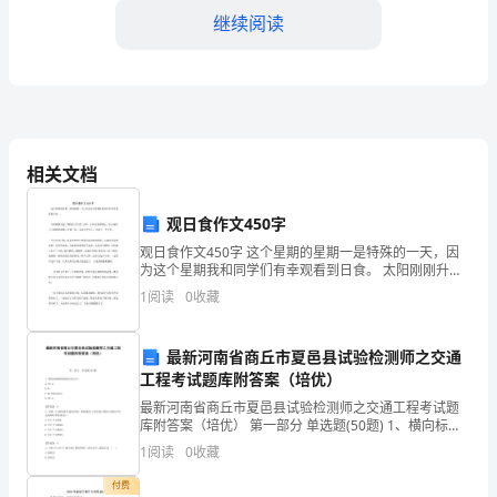
学
继续阅读
教
学
工
作
相关文档
法。
已
观日食作文450字
经
观日食作文450字 这个星期的星期一是特殊的一天，因
为这个星期我和同学们有幸观看到日食。 太阳刚刚升
结
起，飘浮在天空的'云彩，正在改变着颜色，给大地穿上
1
阅读
0
收藏
了鲜艳的衣裙。仔细一看，东边天空天上，升起
三、教学管理与评价
束
了，
最新河南省商丘市夏邑县试验检测师之交通
工程考试题库附答案（培优）
在
最新河南省商丘市夏邑县试验检测师之交通工程考试题
库附答案（培优） 第一部分 单选题(50题) 1、横向标线
能够获得适合自己的学习方式。
这
的线宽最小值为()。
1
阅读
0
收藏
A.15C.mB.20C.mB.20CmC25CmD.30C.m【答
一
付费