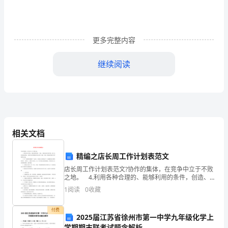
19
日，
更多完整内容
贵
大
继续阅读
队
对
我
相关文档
武
汉
精编之店长周工作计划表范文
电
店长周工作计划表范文?协作的集体，在竞争中立于不败
之地。 4.利用各种合理的、能够利用的条件，创造、布
置良好的店面环境，树立良好的商业形象，尽最大努力
信
1
阅读
0
收藏
使顾客在布局合理、宽松、优美、整洁的环境中享受
实
付费
2025届江苏省徐州市第一中学九年级化学上
业
学期期末联考试题含解析