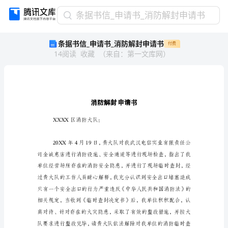
条
条据书信_申请书_消防解封申请书
据
条据书信_申请书_消防解封申请书
付费
书
14
阅读
收藏
（
来自
：
第一文库网
）
信
_
申
请
书
_
消
XXXX区消防大队：