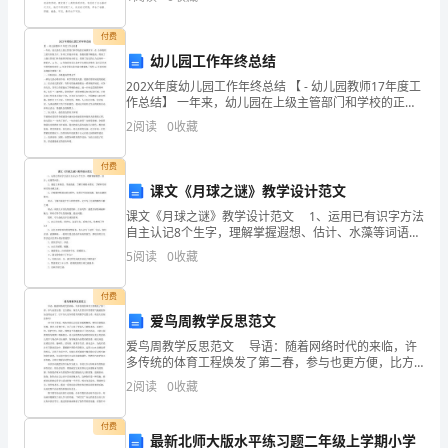
消
息。一篇什么样的作文才能称之为优秀作文呢？以下是
小
防
付费
幼儿园工作年终总结
设
202X年度幼儿园工作年终总结 【 - 幼儿园教师17年度工
施、
作总结】 一年来，幼儿园在上级主管部门和学校的正确
领导下，在 全体教职工的共同努力下，各项工作稳步开
2
阅读
0
收藏
展，保教质量不断提高，得到了上级主管部门
安
付费
全
课文《月球之谜》教学设计范文
通
课文《月球之谜》教学设计范文 1、运用已有识字方法
自主认记8个生字，理解掌握遐想、估计、水藻等词语。
道
2、通过文本细读、寻谜说谜，了解月球根本情况，了
5
阅读
0
收藏
解和月球相关的未解之谜。 3、在根据材
等
付费
进
爱鸟周教学反思范文
行
爱鸟周教学反思范文 导语：随着网络时代的来临，许
多传统的体育工程焕发了第二春，参与也更方便，比方
潜水，现在人们甚至不需要氧气瓶就能参加这项运动
现
2
阅读
0
收藏
了。以下为大家介绍爱鸟周教学反思文章，欢送大家阅
读参考
场
付费
最新北师大版水平练习题二年级上学期小学