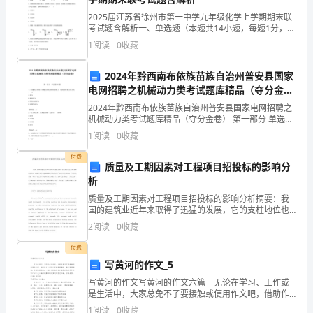
有
2025届江苏省徐州市第一中学九年级化学上学期期末联
考试题含解析一、单选题（本题共14小题，每题1分，共
14分）1、下列各足量的物质分别在一充满空气的密闭容
限
1
阅读
0
收藏
器中充分燃烧后，容器中所剩余的气体几乎都是氮
责
2024年黔西南布依族苗族自治州普安县国家
电网招聘之机械动力类考试题库精品（夺分金
任
卷）
2024年黔西南布依族苗族自治州普安县国家电网招聘之
公
机械动力类考试题库精品（夺分金卷） 第一部分 单选题
(50题) 1、质量为m的球，用绳挂在光滑的铅直墙上，则
1
阅读
0
收藏
司
此球所受主动力为( )。A.重
付费
金
质量及工期因素对工程项目招投标的影响分
析
诚
质量及工期因素对工程项目招投标的影响分析摘耍：我
国的建筑业近年来取得了迅猛的发展，它的支柱地位也
惠
表 现得H益突出，建筑行业在为我国调整经济结构以及
2
阅读
0
收藏
产业的升级方血做出 了强大的贡献，同时，它也加快了
店
经济
付费
进
写黄河的作文_5
写黄河的作文写黄河的作文六篇 无论在学习、工作或
行
是生活中，大家总免不了要接触或使用作文吧，借助作
文人们可以反映客观事物、表达思想感情、传递知识信
1
阅读
0
收藏