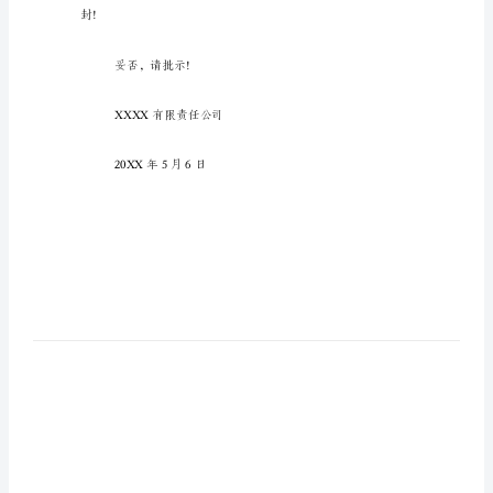
防
解
封
申
请
书
消
防
解
封!
封
申