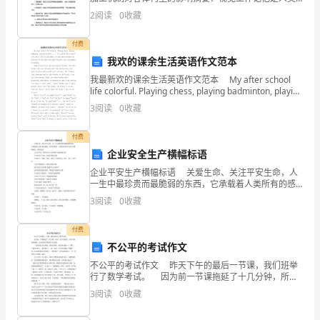
力
进行信息处理和认知活动的重要机制之一。本论文针对
2
阅读
0
收藏
视觉工作记忆加工机制对客体构型的影响进行探讨。通
发
过综述相
付费
展，
我欢的课余生活英语作文范本
我最新欢的课余生活英语作文范本 My after school
为
life colorful. Playing chess, playing badminton, playing
football.
他
3
阅读
0
收藏
们
付费
企业安全生产横幅标语
打
企业平安生产横幅标语 关爱生命、关注平安生命，人
下
一生中最珍贵而最脆弱的东西，它承载着人类所有的感
情，所有的梦想。下面有的企业平安生产横幅标语，欢
3
阅读
0
收藏
扎
送阅读! 人人讲平安 事事为平安 时时想平安处处
实
付费
不公平的考试作文
的
不公平的考试作文 昨天下午的最后一节课，我们班举
行了数学考试。 因为前一节课拖延了十几分钟，所以
学
一发下试卷来，同学们就拼命地做，生怕时间不够而做
3
阅读
0
收藏
不完试卷。 “金色的阳光召唤我，他也召唤你，
习