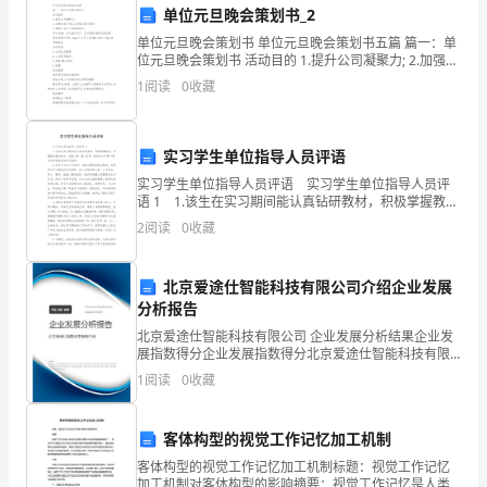
4.社交活动：
的
单位元旦晚会策划书_2
综
单位元旦晚会策划书 单位元旦晚会策划书五篇 篇一：单
位元旦晚会策划书 活动目的 1.提升公司凝聚力; 2.加强各
部门同仁之间的沟通与联系 3.增强公司员工
合
1
阅读
0
收藏
素
养，
实习学生单位指导人员评语
家庭与幼儿园之间的良好互动。
实习学生单位指导人员评语 实习学生单位指导人员评
促
语 1 1.该生在实习期间能认真钻研教材，积极掌握教
材，把握教学重点难点，试教认真，虚心好学，积极参
2
阅读
0
收藏
进
加听课评课，及时有效地完成实习任务。 2.
他们的合作意识和团队精神。
他
北京爱途仕智能科技有限公司介绍企业发展
5.健康教育活动：
们
分析报告
北京爱途仕智能科技有限公司 企业发展分析结果企业发
的
展指数得分企业发展指数得分北京爱途仕智能科技有限
公司综合得分说明：企业发展指数根据企业规模、企业
及，培养幼儿良好的
1
阅读
0
收藏
各
创新、企业风险、企业活力四个维度对企业发展情况进
行评
项
客体构型的视觉工作记忆加工机制
能
明白健康饮食的重要性。
客体构型的视觉工作记忆加工机制标题：视觉工作记忆
加工机制对客体构型的影响摘要：视觉工作记忆是人类