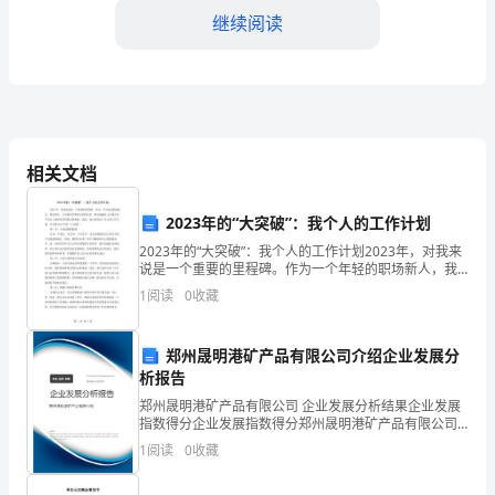
样
继续阅读
化
的
教
育
相关文档
活
3.自然环境探索活动：
2023年的“大突破”：我个人的工作计划
动，
2023年的“大突破”：我个人的工作计划2023年，对我来
培
说是一个重要的里程碑。作为一个年轻的职场新人，我
的环境保护意识和探索欲望。
深知在一个充满竞争和机会的时代里，唯有超越自己才
1
阅读
0
收藏
养
能在这个社会上获得更多的机会和成就。因此，我已
中
郑州晟明港矿产品有限公司介绍企业发展分
物的特点和作用。
析报告
班
郑州晟明港矿产品有限公司 企业发展分析结果企业发展
幼
指数得分企业发展指数得分郑州晟明港矿产品有限公司
综合得分说明：企业发展指数根据企业规模、企业创
1
阅读
0
收藏
观察小动物，了解它
儿
新、企业风险、企业活力四个维度对企业发展情况进行
评价。