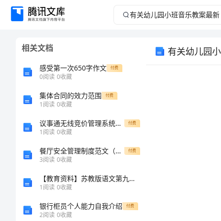
有
关
相关文档
有关幼儿园小
幼
感受第一次650字作文
付费
儿
0
阅读
0
收藏
集体合同的效力范围
园
付费
1
阅读
0
收藏
小
议事通无线竞价管理系统方案
付费
1
阅读
0
收藏
班
餐厅安全管理制度范文（3篇）
付费
3
阅读
0
收藏
音
【教育资料】苏教版语文第九册习作3《秋天的树叶》说课
乐
1
阅读
0
收藏
活
银行柜员个人能力自我介绍
付费
教
2
阅读
0
收藏