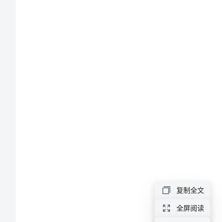
案
最
新
有
重
关
幼
儿
园
小
活
班
复制全文
音
全屏阅读