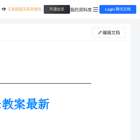
立享超值文库资源包
我的资料库
开通会员
Login 腾讯文档
编辑文档