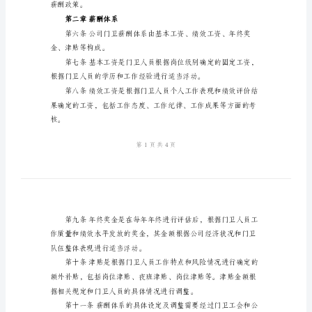
薪
酬
规和公司的实际情况
管
理
规
定
第
水平进行确定。
一
章
总
则
第
薪酬政策。
一