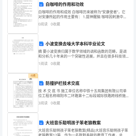
白咖啡的作用和功效
门
白咖啡的作用和成效 白咖啡历来被称为“安康使者”，它
对安康所起的作用主要有： 1.提神醒脑 咖啡因刺激中枢
卫
神经，可使头脑较为清醒，思考能力充分、注意力集
0
阅读
0
收藏
中，提高工作效率； 2.强筋骨、利腰膝 V.KA
队
息，确保工资正常发放。
伍
小波变换去噪大学本科毕业论文
的
摘 要小波变换归属于数学领域的调和函数的范畴，是调
和分析几十年来的一个突破性进展，并且在很多科技领
工
域内得到了广泛应用。本文旨在探讨小波变换理论，并
1
阅读
0
收藏
结合专业中的地震信号去噪展开研究。论文以小波变换
作
为核心
付费
积
防撞护栏技术交底
技 术 交 底 书 施工单位名称中铁十五局集团有限公司单
极
位工程名称绵阳市二环路第十二标段城际铁路跨线桥施
工部位附属工程施工内容防撞护栏技 术 交 底 内 容一、
性
3
阅读
0
收藏
工程概况城际铁
和
第四章绩效评估
大班音乐聪明孩子笨老狼教案
凝
大班音乐聪明孩子笨老狼教案(精品)大班音乐聪明孩子笨
老狼教案12篇 作为一名默默奉献的教育工作者，总归