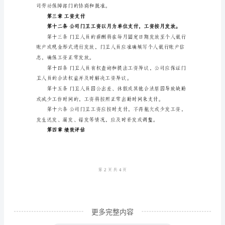
第二章薪酬体系
条
为
了
金、津贴等构成。
规
范
门
卫
薪
核。
酬
管
理，
明
更多完整内容
确