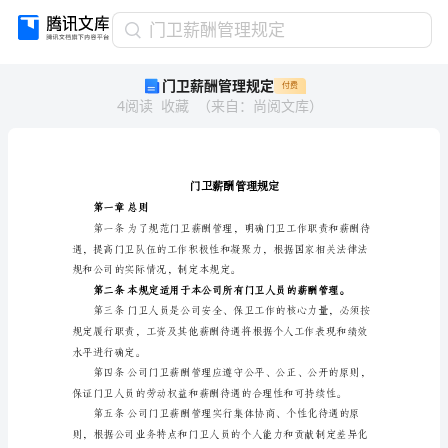
门
门卫薪酬管理规定
卫
门卫薪酬管理规定
付费
薪
4
阅读
收藏
（
来自
：
尚阅文库
）
酬
管
理
规
定
门
第一章总则
卫