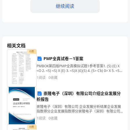
门
继续阅读
卫
工
作
相关文档
职
队伍整体表现进行适当浮动。
付费
责
PMP全真试卷－1答案
和
PMBOK第四版PMP全真模拟试题1参考答案1. (S) (E) X
<O 2. <S) <S) X (E) 3. <S)X (£)(S) 4. (S> Cb) 0> X 5. <S>
(E> X <g
薪
1
阅读
0
收藏
酬
崇隆电子（深圳）有限公司介绍企业发展分
待
析报告
遇，
崇隆电子（深圳）有限公司 企业发展分析结果企业发展
司劳动保障部门的协商和批准。
指数得分企业发展指数得分崇隆电子（深圳）有限公司
综合得分说明：企业发展指数根据企业规模、企业创
提
第三章工资支付
1
阅读
0
收藏
新、企业风险、企业活力四个维度对企业发展情况进行
评价。
高
付费