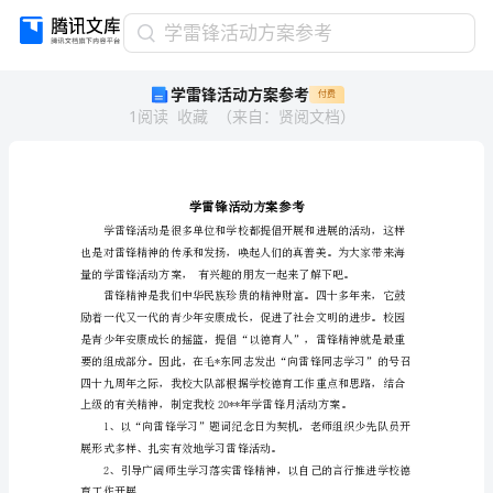
学
学雷锋活动方案参考
雷
学雷锋活动方案参考
付费
锋
1
阅读
收藏
（
来自
：
贤阅文档
）
活
动
方
案
参
考
学