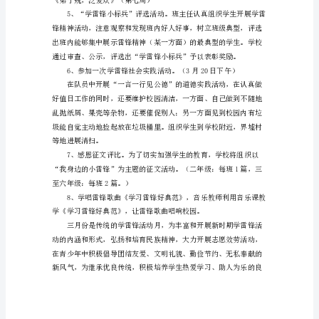
动
学雷锋精神，做文明学生
是
很
多
讲话）
单
位
和
学
校
都
提
倡
开