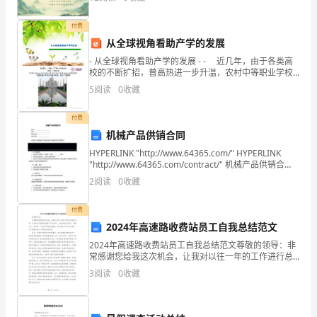
们
介入手术病例分享与
的
付费
从全球视角看助产学的发展
真
- 从全球视角看助产学的发展 - - 近几年，由于各类高
校的不断扩招，普高热进一步升温，农村中等职业学校
善
的生源质量不断下降，如何对这些学生进行
5
阅读
0
收藏
美。
付费
为
机械产品供销合同
大
HYPERLINK "http://www.64365.com/" HYPERLINK
"http://www.64365.com/contract/" 机械产品供销合
家
同 购方：________
2
阅读
0
收藏
带
付费
来
2024年高速路收费站员工自我总结范文
2024年高速路收费站员工自我总结范文尊敬的领导：非
海
常感谢您给我这次机会，让我对以往一年的工作进行总
结和反思。在2024年的高速路收费站工作岗位上，我深
3
阅读
0
收藏
量
刻地体会到了“服务至上、安全第一”的工作理念的重
的