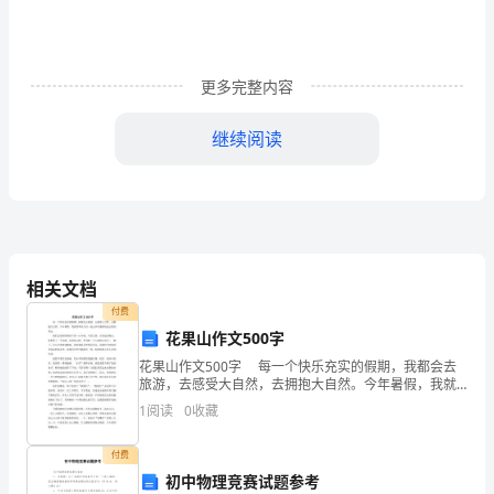
展
和
更多完整内容
进
继续阅读
展
的
活
动，
相关文档
这
付费
《弟子规，泛爱众》（第七周）
样
花果山作文500字
花果山作文500字 每一个快乐充实的假期，我都会去
也
旅游，去感受大自然，去拥抱大自然。今年暑假，我就
要和家人们一起去享有盛誉的连云港花果山。 我们去
1
阅读
0
收藏
是
的时候刚好下着一点小雨，不是太热，正好适合爬山
对
付费
初中物理竞赛试题参考