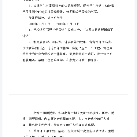
雷
锋
活
动
方
案
参
考
学
雷
育工作开展。
锋
活