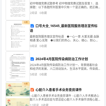
雷
初中物理竞赛试题参考 初中物理竞赛试题及答案 1．选
锋
择题：以下各题所列答案中只有一个是正确的。把正确
答案前面的字母填在题后的方括号内（共33分，每小题3
2
阅读
0
收藏
分） 1. 宇宙飞船进入预
精
付费
神
口号大全_16545_最新医院服务理念宣传标
语
的
最新医院服务理念宣传标语 ●一心一意 大爱无疆 血脉
传
相通 爱心无限 ●以我们的热心、关心、细心、耐心，
让病人舒心、放心、安心、欢心 ●与您肝胆相照，还
0
阅读
0
收藏
您健康人生 ●在这里，生命的季节永远
承
等地进展清扫。
和
2024年4月医院传染病防治工作计划
2024年4月医院传染病防治工作计划一、背景随着社会
发
和经济的发展，人口流动加大、生活水平提高，传染病
的防控形势也变得更为紧迫。作为一家医院，我们要高
扬，
5
阅读
0
收藏
度重视传染病的防治工作，切实做好防控措施，保障患
至六年级：每班2篇。）
者和
唤
付费
心脏介入患者手术业务查房课件
起
- 心脏介入患者手术业务查房课件 - 心脏介入手术概述心
人
脏介入手术适应症与禁忌症心脏介入手术操作流程心脏
介入手术并发症及处理心脏介入手术业务查房实践心脏
12
阅读
0
收藏