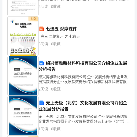
甲
要对酒店进行设计，那么就要把酒店装修得能够吸引顾
（1）合同期满；
4
阅读
0
收藏
客，有人曾经说过，“酒店设计好，酒店才能经营好”!因
方
此酒
付费
和
七选五 观摩课件
乙
- 高三 二轮复习 之 七选五 - - - - -
方
3
阅读
0
收藏
根
绍兴博雅新材料科技有限公司介绍企业发展
据
分析报告
本
绍兴博雅新材料科技有限公司 企业发展分析结果企业发
展指数得分企业发展指数得分绍兴博雅新材料科技有限
合
公司综合得分说明：企业发展指数根据企业规模、企业
2
阅读
0
收藏
创新、企业风险、企业活力四个维度对企业发展情况进
同
行评
无上无极（北京）文化发展有限公司介绍企
达
业发展分析报告
无上无极（北京）文化发展有限公司 企业发展分析结果
成
企业发展指数得分企业发展指数得分无上无极（北京）
文化发展有限公司综合得分说明：企业发展指数根据企
以
1
阅读
0
收藏
业规模、企业创新、企业风险、企业活力四个维度对企
业发