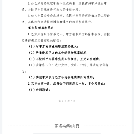
范
规定支付相应的加班费。
本
第四条工资待遇
私
人
雇
数额双方协商一致后确定。
佣
合
账户。
同
第五条工作内容
本
合
同
是
更多完整内容
由