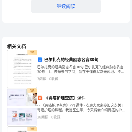
继续阅读
以
下
双
方
作内容。
相关文档
订
付费
立
巴尔扎克的经典励志名言30句
法权益。
巴尔扎克的经典励志名言30句 巴尔扎克的经典励志名言
的，
30句 1、做母亲的学问，就在于懂得默默无闻地、不为
人知地发扬自己的优点；她从不炫耀自己，却时刻忠于
即
3
阅读
0
收藏
自己的事业，每做一件小事都表现出她的美
第六条保障和福利
雇
付费
《胃癌护理查房》课件
主
- - 《胃癌护理查房》PPT课件 - 欢迎大家来参加这次关于
（以
胃癌护理的课程。我是医生华，今天将会介绍胃癌的护
理查房。 -
38
阅读
0
收藏
下
称
付费