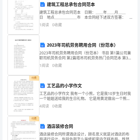
建筑工程总承包合同范本
为
建筑工程总承包合同范本 日期：＿＿年＿＿月＿＿
日 地点＿＿＿＿＿＿市 本合同经下述双方签署： 1
“甲
＿＿＿＿市卫生局局长＿＿＿＿先生（以下简称甲
第七条解雇和终止
1
阅读
0
收藏
方） 2建筑工程承包公司海外工程部经理＿＿
方”）
与
2023年司机劳务聘用合同（份范本）
照法律规定支付相应的赔偿：
雇
2023年司机劳务聘用合同（份范本） 书目 第1篇公司兼
职司机劳务合同 第2篇塔吊司机劳务热门合同范本 第3篇
员
司机劳务合同范本 第4篇专车司机劳务合同协议书新 第5
1
阅读
0
收藏
篇20xx
（以
付费
下
工艺品的小学作文
工艺品的小学作文 我有一个小熊，它是我10岁生日时我
称
一个姐姐送给我的生日礼物。 它是用黄泥做出一个熊样
了，再用水彩画上颜色，它的两只小眼睛是用黑色点了
4
阅读
0
收藏
为
两个点。耳朵外层黄的，里层红的，鼻子和脖子也都
为；
“乙
付费
酒店装修合同
方”），
酒店装修合同所谓酒店设计，顾名思义就是对酒店的布
局进行设计，包括外部怎么装修和室内怎样布局。既然