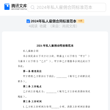
2024
2024年私人雇佣合同标准范本
年
2024年私人雇佣合同标准范本
付费
私
4
阅读
收藏
（
来自
：
尚阅文库
）
人
雇
佣
合
同
标
私人雇佣合同
准