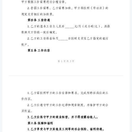
范
条款：
本
第一条聘用岗位
2024
年
职务）。
私
第二条工作地点
人
雇
佣
地址）。
合
第三条工作时间
同
标
甲方根据工作需要进行合理安排。
准