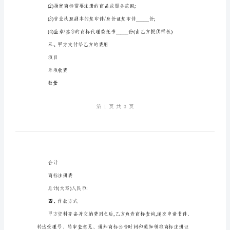
标
一、
权
申
请
申请人地址:_____
代
理
合
二、
同
供以下资料:
甲
方:_____
乙
_____×_____cm);
方:_____
商