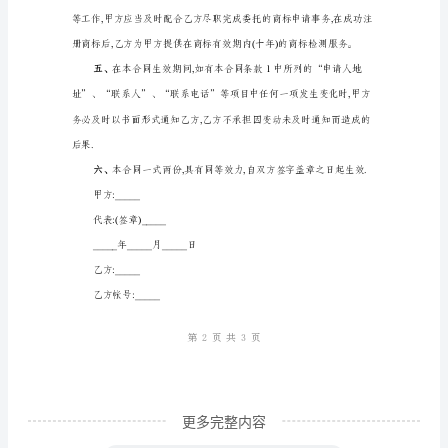
标
代
理
三、
甲方支付给乙方的费用
有
限
项目
公
单项收费
司
数量
一、
甲
方
委
托
更多完整内容
乙