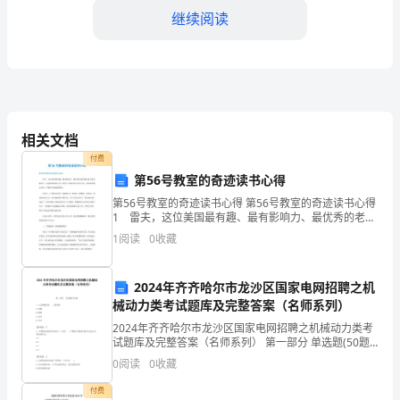
继续阅读
方
办
理
合计
以
商标注册费
相关文档
下
付费
总计(大写)人民币:
第56号教室的奇迹读书心得
商
第56号教室的奇迹读书心得 第56号教室的奇迹读书心得
标
四、
付款方式
1 雷夫，这位美国最有趣、最有影响力、最优秀的老师
感动着全球无数的人。他创新的教育方式，把孩子变成
1
阅读
0
收藏
注
热爱学习的天使，他热情的教育态度，把教室变成温
册
2024年齐齐哈尔市龙沙区国家电网招聘之机
械动力类考试题库及完整答案（名师系列）
申
2024年齐齐哈尔市龙沙区国家电网招聘之机械动力类考
请
试题库及完整答案（名师系列） 第一部分 单选题(50题)
1、内外螺纹是( )使用的。A.单独B.配套C.均可D.无关
0
阅读
0
收藏
事
【答案】：B2、单跨
付费