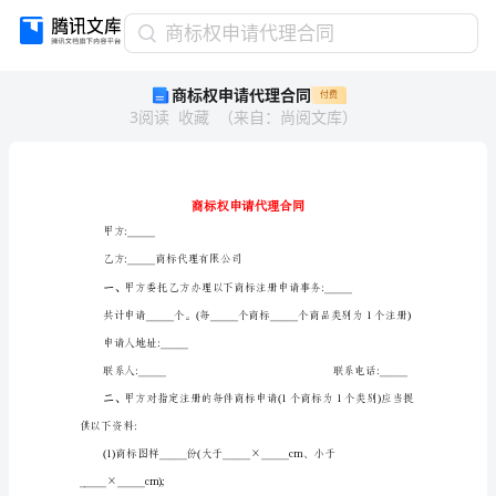
商
商标权申请代理合同
标
商标权申请代理合同
付费
权
3
阅读
收藏
（
来自
：
尚阅文库
）
申
请
代
理
合
同
甲方:_____
商
乙方:_____商标代理有限公司