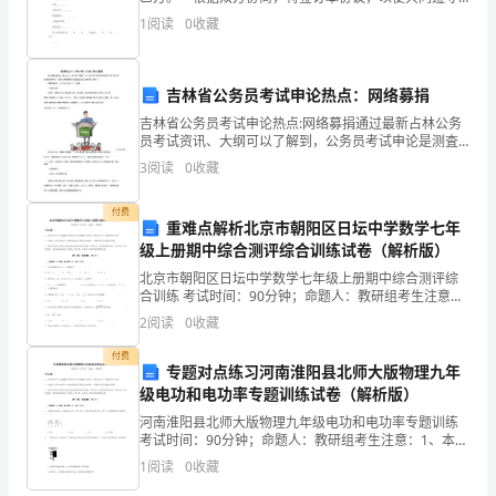
个
乙方帐号:_____
执行。 第一条用人单位基本情况,, 甲方用人单位名称
1
阅读
0
收藏
______法定代表人______ 甲方地
商
品
吉林省公务员考试申论热点：网络募捐
类
吉林省公务员考试申论热点:网络募捐通过最新占林公务
员考试资讯、大纲可以了解到，公务员考试申论是测査
别
从爭机关 工作应具备的基本能力的科目，陕西中公教育
3
阅读
0
收藏
整理了吉林省考资料人全供考牛备考学 习。需要更多指
为
导
付费
重难点解析北京市朝阳区日坛中学数学七年
1
级上册期中综合测评综合训练试卷（解析版）
个
北京市朝阳区日坛中学数学七年级上册期中综合测评综
合训练 考试时间：90分钟；命题人：教研组考生注意：
注
1、本卷分第I卷（选择题）和第Ⅱ卷（非选择题）两部
2
阅读
0
收藏
分，满分100分，考试时间90分钟2、答卷前，考生
册)
付费
专题对点练习河南淮阳县北师大版物理九年
申
级电功和电功率专题训练试卷（解析版）
河南淮阳县北师大版物理九年级电功和电功率专题训练
请
考试时间：90分钟；命题人：教研组考生注意：1、本卷
分第I卷（选择题）和第Ⅱ卷（非选择题）两部分，满分
人
1
阅读
0
收藏
100分，考试时间90分钟2、答卷前，考生务必用