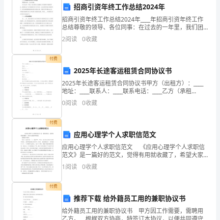
务:_____
招商引资年终工作总结2024年
五、
共
招商引资年终工作总结2024年____年招商引资年终工作
总结尊敬的领导、各位同事：在过去的一年里，我们团
计
队以饱满的工作热情和辛勤的努力，圆满完成了各项招
2
阅读
0
收藏
商引资工作任务。在各级领导的正确领导下，我们紧紧
申
付费
请
2025年长途客运租赁合同协议书
2025年长途客运租赁合同协议书甲方（出租方）：____
_____
后果.
地址：____联系人：____联系电话：____乙方（承租
方）：____地址：____联系人：____联系电话：____鉴于甲
个。
0
阅读
0
收藏
方拥有合法的长途客
六、
(每
付费
甲方:_____
应用心理学个人求职信范文
_____
应用心理学个人求职信范文 《应用心理学个人求职信
个
代表:(签章)_____
范文》是一篇好的范文，觉得有用就收藏了，希望大家
能有所收获。尊敬的**领导：您好！自我介绍一下，我
1
阅读
0
收藏
商
叫***，**岁，是应用心理学专业的本科生，
_____年_____月_____日
标
付费
推荐下载 给外籍员工用的兼职协议书
乙方:_____
_____
给外籍员工用的兼职协议书 甲方因工作需要，需聘用
乙方。 根据双方协商，特签订本协议，以便共同遵守