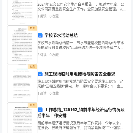
2024年公交公司安全生产自查报告一、概述本年度，公
常
交公司高度重视安全生产工作，全面加强安全管理，以
确保员工和乘客生命财产安全。公司按照国家相关法律
用
1
阅读
0
收藏
法规和相关部门的要求，认真做好各项安全工作，全力
维护
的
付费
学校节水活动总结
导
学校节水活动总结篇一：节水节能进校园活动总结“节水
电
节能宣传教育进校园”活动总结为进一步增强全镇广大师
生的节水节能意识，引导师生 自觉参与到资源节约型、
3
阅读
0
收藏
环境友好型社会建设中来，根据潍 坊市政府《关于创建
材
付费
料,
施工现场临时用电接地与防雷安全要求
成严重的社会灾难。
常
施工现场暂时用电的接地与防雷安全要求施工现场一定
采纳“三相五线制”供电，并一定吻合以下要求：1．由中
用
2安全用电知识
性点直接接地的专用变压器供电的施工现场，一定采纳
1
阅读
0
收藏
TNS保护接零系统（用电设备的金属外壳一定采纳保护
导
接
付费
工作总结_126162_镇前半年经济运行情况及
线
后半年工作安排
的
镇前半年经济运行情况及后半年工作安排 今年以来，
在县委、县政府正确领导下，我镇紧紧围绕“工业强镇、
选
来极大的损失。
人才兴镇、民营活镇”的指导思想，沿着“工业区块抓开