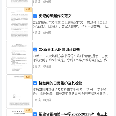
1
阅读
0
收藏
发、特色园区抓建设、基础设施抓改善”的工作思路，创
择。
付费
史记的缘起作文范文
掌
史记的缘起作文范文 史记的缘起作文 鲁迅称《史记》
握
为“无韵之《离骚》，史家之绝唱”。作为一部史书，《史
记》高超的文学技巧，让中国古代的所有史书都无法望
6
阅读
0
收藏
导
其项背。虽然是史书，但是，《史记》绝对是中国古
线
XX新员工入职培训计划书
的
XX新员工入职培训方案书导语：培训的目的是使白己及
时认识到了差距和缺乏，今后工作中严格约束白己，做
连
好本职工作，养成严谨，细致的工作作风。以下是的培
2
阅读
0
收藏
训心得体会，欢迎阅读参考。使入职新员工对公司有一
接
个全方
付费
与
接触网的日常维护及其检修
绝
接触网的日常维护及其检修学生姓名： 学 号： 专业班
级： 指导教师： 摘要高速铁路是当今世界铁路发展的潮
缘
流，随着经济技术的发展和交通运输的激烈竞争，高速
0
阅读
0
收藏
铁路以其独特的优点被许多国家作为大力研制和重点
恢
付费
福建省福州第一中学2022-2023学年高三上