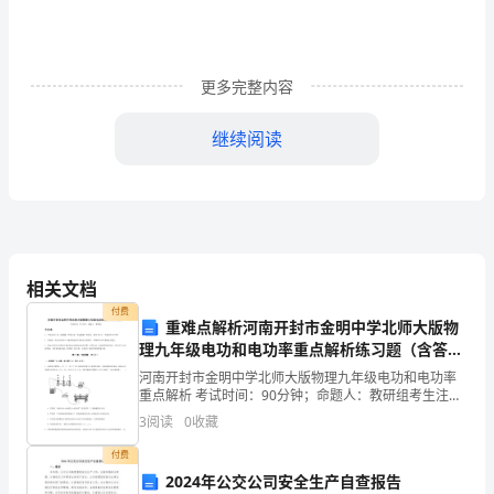
全
常
更多完整内容
识。
2）
继续阅读
了
用电安全
解
1用电安全标志
常
用
相关文档
付费
的
重难点解析河南开封市金明中学北师大版物
理九年级电功和电功率重点解析练习题（含答案
绝
解析）
河南开封市金明中学北师大版物理九年级电功和电功率
重点解析 考试时间：90分钟；命题人：教研组考生注
缘
意：1、本卷分第I卷（选择题）和第Ⅱ卷（非选择题）两
3
阅读
0
收藏
部分，满分100分，考试时间90分钟2、答卷前，考
材
制作。经常用到的安全标志图形如下。
付费
料,
2024年公交公司安全生产自查报告