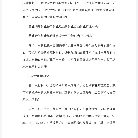
告
1
一.
实
习
目
的：
1.1）
了
线仪、网线、水晶头（漏掉的请补上）
解
电
三．实习内容：
气
安