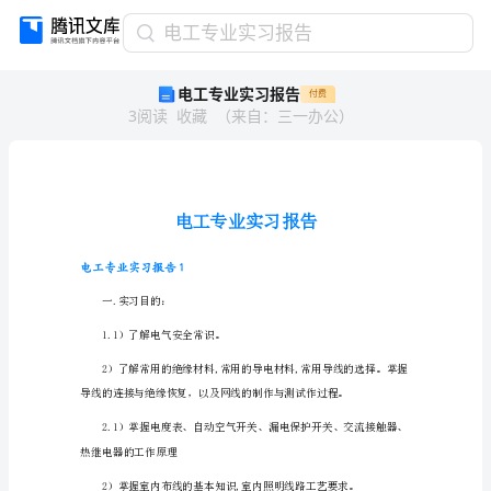
电
电工专业实习报告
工
电工专业实习报告
付费
专
3
阅读
收藏
（
来自
：
三一办公
）
业
实
习
报
告
电
工