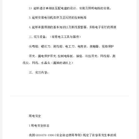
电工专业实习报告1
专
业
一.实习目的：
实
习
1.1）了解电气安全常识。
报
告
电
工
专
热继电器的工作原理
业
实
习
报