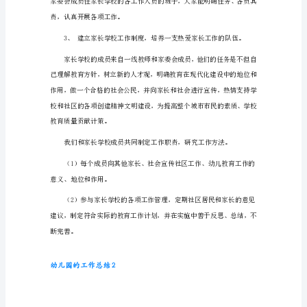
结
1
家
长
是
孩
子
的
第
一
任
教
师，