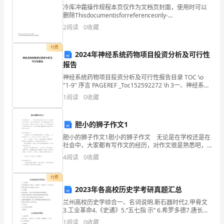
冷库冲霜操作规程本页仅作为文档页封面，使用时可以
长
删除Thisdocumentisforreferenceonly-
rar21year.March冷库冲霜及冷库库底通风操作规程前
大
2
阅读
0
收藏
提：操作人员必须是经过专
成
付费
2024年神经系统药物项目投资分析及可行性
人，
报告
神经系统药物项目投资分析及可行性报告目录 TOC \o
在
"1-9" 序言 PAGEREF _Toc152592272 \h 3一、神经系统
教育质量贡献计策。
药物项目概论 PAGEREF _Toc152592273
家
1
阅读
0
收藏
里
胆小的狮子作文1
和
胆小的狮子作文1胆小的狮子作文 无论是在学校还是在
社会中，大家都有写作文的经历，对作文很是熟悉吧，
父
作文根据体裁的不同可以分为记叙文、说明文、应用
4
阅读
0
收藏
文、议论文。为了让您在写作文时更加简单方便，以下
意义、地位和作用。
母
是小编
付费
在
2023年各高校历史学考研真题汇总
一
兰州高校历史学综合一、名词说明.新石器时代2.甲骨文
3.工业革命4.《史通》5.“五七指 示” 6.希罗多德7.唐长安
城8.金石学9.二、论述题L按时间依次，对中国古代的田
起
1
阅读
0
收藏