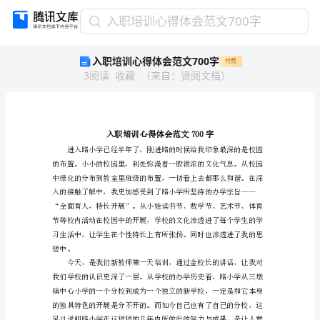
入
入职培训心得体会范文700字
职
入职培训心得体会范文700字
付费
培
3
阅读
收藏
（
来自
：
贤阅文档
）
训
心
得
体
会
范
文