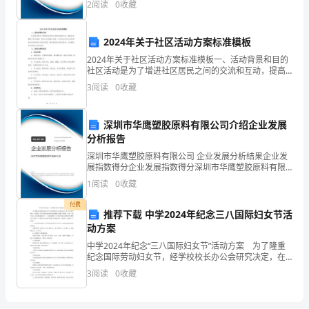
到
2
阅读
0
收藏
险、企业活力四个维度对企业发展情况进行评价。该企
处
业的
2024年关于社区活动方案标准模板
弥
2024年关于社区活动方案标准模板一、活动背景和目的
漫
社区活动是为了增进社区居民之间的交流和互动，提高
社区凝聚力和幸福感，促进社区的融合发展。本次活动
3
阅读
0
收藏
旨在为居民提供丰富多彩的社区活动项目，满足居民的
着
多样
一
深圳市华鹰塑胶原料有限公司介绍企业发展
分析报告
股
深圳市华鹰塑胶原料有限公司 企业发展分析结果企业发
很
展指数得分企业发展指数得分深圳市华鹰塑胶原料有限
公司综合得分说明：企业发展指数根据企业规模、企业
1
阅读
0
收藏
创新、企业风险、企业活力四个维度对企业发展情况进
浓
行评
付费
推荐下载 中学2024年纪念三八国际妇女节活
的
动方案
文
中学2024年纪念“三八国际妇女节”活动方案 为了隆重
纪念国际劳动妇女节，经学校校长办公会研究决定，在
化
三八妇女节期间，在女教职工中开展评优表彰和关爱女
3
阅读
0
收藏
性健康、趣味文体竞赛、书香三八读书活动，具体事项
气