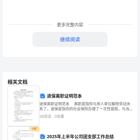
刚
进
更多完整内容
路
的
继续阅读
时
候
给
相关文档
我
印
退保离职证明范本
象
退保离职证明范本 离职是指你与用人单位解除劳动关
系了，退保是指你的社会保险办理了一次性提取，与当
地社保机构解除了社会保险关系，下面为大家精心的退
最
38
阅读
0
收藏
保离职证明范本，欢迎查看~ ×××同志(身份证号
深
付费
2025年上半年公司团支部工作总结
的
有奋斗的方向。