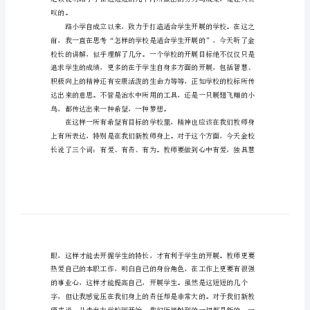
700
字
入
职
培
想中。
训
心
得
体
会
范
叹的。
文