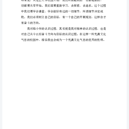
700
字
进
入
路
鸟，都传达出来一种希望，一
小
学
已
经
半
年
了，