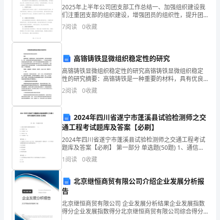
2025年上半年公司团支部工作总结一、加强组织建设我
是
们注重团支部的组织建设，增强团员的组织性，提升团
队的凝聚力。定期召开团支部大会，研究团支部工作的
7
阅读
0
收藏
校
重点和方向。加强团员的培养和教育工作，引导团员树
立正
园
高铬铸铁显微组织稳定性的研究
的
高铬铸铁显微组织稳定性的研究高铬铸铁显微组织稳定
性的研究摘要：高铬铸铁是一种重要的材料，具有优良
布
的耐磨性、耐热性和耐腐蚀性。其中，显微组织是决定
2
阅读
0
收藏
其性能的关键因素之一。本文通过综述高铬铸铁显微组
置。
织的研究
小
2024年四川省遂宁市蓬溪县试验检测师之交
通工程考试题库及答案【必刷】
小
2024年四川省遂宁市蓬溪县试验检测师之交通工程考试
题库及答案【必刷】 第一部分 单选题(50题) 1、通信光
的
缆护层绝缘电阻要求（ ）。
1
阅读
0
收藏
A.≥50MΩ·kmB.≥100MΩ·kmC.≥500
校
北京继恒商贸有限公司介绍企业发展分析报
园
告
里，
北京继恒商贸有限公司 企业发展分析结果企业发展指数
得分企业发展指数得分北京继恒商贸有限公司综合得分
说明：企业发展指数根据企业规模、企业创新、企业风