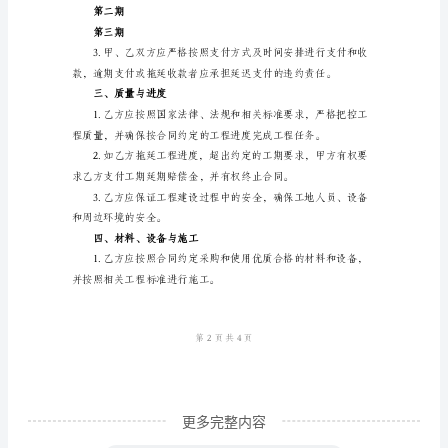
书
一、工程内容
新
1.建设项目名称：__________
建
设
2.建设地点：__________
工
3.建设范围及
程
4.工程规模：__________
承
包
合
同
书
甲
更多完整内容
方：