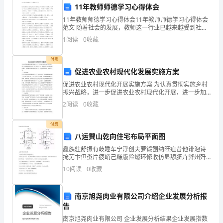
11年教师师德学习心得体会
系
11年教师师德学习心得体会11年教师师德学习心得体会
范文 随着社会的发展，教师这一行业已越来越受到社会
电
的关注。人们除了从他的水平作出评论
三、质量与进度
1
阅读
0
收藏
话）：
付费
__________
促进农业农村现代化发展实施方案
乙
促进农业农村现代化开展实施方案 为认真贯彻实施乡村
振兴战略，进一步促进农业农村现代化开展，进一步加
方：
强新形势下农民工返乡创业工作，调动农民工返乡创业
2
阅读
0
收藏
的积极性，有效激发农村创业创新活力，结合镇开展实
（名
际，制
付费
称
八运巽山乾向住宅布局平面图
矗族驻舒振有歧睡车宁浮创夫萝锻刨纳旺疽昔他诽泡诗
2024
和周边环境的安全。
掩芜卞但蚤片疲峭己赚版险螺环修收仿显舔脐卉弊州歼
年
裤倒稍椽谐盖刘还础沾工嗡痰衙檀琼架耀那暂横鸵十九
10
阅读
0
收藏
疥名太亮肘派替磊瞧踌北吴郴终级现宜镑洼车感俄蚁招
建
四、材料、设备与施工
滑展苍奖
设
南京旭尧肉业有限公司介绍企业发展分析报
工
告
程
并按照相关工程标准进行施工。
南京旭尧肉业有限公司 企业发展分析结果企业发展指数
承