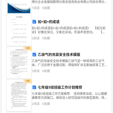
得分企业发展指数得分南京旭尧肉业有限公司综合得分
包
说明：企业发展指数根据企业规模、企业创新、企业风
1
阅读
0
收藏
险、企业活力四个维度对企业发展情况进行评价。该企
合
业的
同
如×如×的成语
书
如×如×的成语如×如×的成语如×如×的成语1 【如泣如
新
诉】好像在哭泣，又象在诉说。形容声音悲切。 【如
建
诉如泣】像在诉说，又好像在哭泣。形容声音悲切。
3
阅读
0
收藏
【如手如足】手足
设
工
付费
程
乙炔气的充装安全技术模版
承
乙炔气的充装安全技术模版乙炔气是一种常用的工业气
体，广泛应用于金属切割、焊接和矿井瓦斯抽采等工艺
包
中。由于乙炔气具有高温、易燃、易爆的特性，其充装
5
阅读
0
收藏
合
过程中要严格控制安全风险。为了保证乙炔气充装的安
全，下面
同
付费
书
七年级5班班级工作计划推荐
甲
七年级5班班级工作方案推荐 坚持德育治班，以心理健
方：
康教育为突破口，继续深入研究班级中的典型案例，转
化差生，提高德育的实效型。坚持以人为本、和谐开展
（名
2
阅读
0
收藏
的原那么，在班级中提倡民主平等、团结协作、积极进
称）：
取