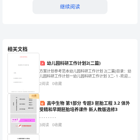
继续阅读
（名
称）：
__________
二、工程价款
公
相关文档
司
整。
（地
幼儿园科研工作计划2(二篇)
址）：
方案计划参考范本幼儿园科研工作计划 2(二篇)目录：幼
儿园科研工作计划一幼儿园科研工作计划 3二- 1 -欢迎您
下：
阅读并下载本文档，本文档来源于互联网，如有侵权请
__________（法
2
阅读
0
收藏
联系删除！我们将竭诚为您提供优质的文档！
定
付费
第一期
高中生物 第1部分 专题3 胚胎工程 3.2 体外
代
受精和早期胚胎培养课件 新人教版选修3
第二期
表
- - - - - - - -
3
阅读
0
收藏
人）：
第三期
__________（联