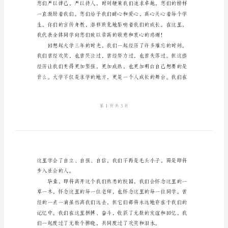
毕
业
告
太多，学到了太多。
别
致
辞
尊
敬
的
校
长、
老
师、