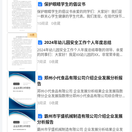
保护眼睛学生的倡议书
的
保护眼睛学生的倡议书亲爱的同学们：大家好！我们是
一群关心学生健康的学生代表。我们发现，在现代快节
大
奏的生活中，越来越多的学生出现了眼睛问题。近视、
10
阅读
0
收藏
干眼症等视力问题已经成为困扰我们身边同学的常见问
学
题。眼睛
付费
时
2024年幼儿园安全工作个人年度总结
光，
2024年幼儿园安全工作个人年度总结尊敬的领导、亲爱
的同事们：大家好！我是XX幼儿园的XX，非常荣幸能够
而
站在这里，向大家汇报本年度的幼儿园安全工作。在过
7
阅读
0
收藏
去的一年中，我们团结合作、共同努力，取得了一定的
今，
郑州小代食品有限公司介绍企业发展分析报
毕
告
业
郑州小代食品有限公司 企业发展分析结果企业发展指数
得分企业发展指数得分郑州小代食品有限公司综合得分
的
说明：企业发展指数根据企业规模、企业创新、企业风
3
阅读
0
收藏
险、企业活力四个维度对企业发展情况进行评价。该企
钟
业的
霸州市宇盛机械制造有限公司介绍企业发展
声
分析报告
霸州市宇盛机械制造有限公司 企业发展分析结果企业发