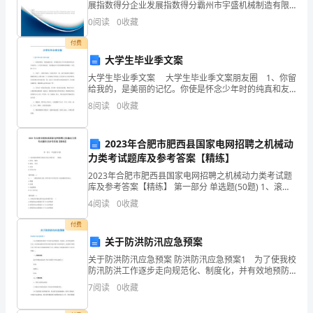
即
展指数得分企业发展指数得分霸州市宇盛机械制造有限
个人都能开创属于自己的辉煌。
公司综合得分说明：企业发展指数根据企业规模、企业
将
0
阅读
0
收藏
创新、企业风险、企业活力四个维度对企业发展情况进
行评
敲
付费
大学生毕业季文案
响。
大学生毕业季文案 大学生毕业季文案朋友圈 1、你留
给我的，是美丽的记忆。你使是怀念少年时的纯真和友
在
谊毕业留言：大学毕业祝福语。当我捧起记忆中的佳酿
8
阅读
0
收藏
想请你喝时，却先醉了自己。 2、告别三，也将告
这
三
2023年合肥市肥西县国家电网招聘之机械动
力类考试题库及参考答案【精练】
年
2023年合肥市肥西县国家电网招聘之机械动力类考试题
库及参考答案【精练】 第一部分 单选题(50题) 1、滚动
里，
轴承和推力轴承分别主要承受( )载荷。A.径向、轴向B.轴
4
阅读
0
收藏
向、径向C.双向D.任
我
付费
们
关于防洪防汛应急预案
关于防洪防汛应急预案 防洪防汛应急预案1 为了使我校
一
防汛防洪工作逐步走向规范化、制度化，并有效地预防
台风、洪水和风暴等自然灾害给学校带来不必要的损
7
阅读
0
收藏
路
失，以确保全体师生员工的生命安全和国家的财产安
全，特