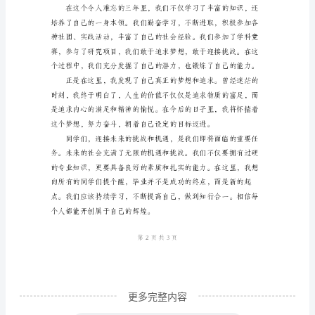
亲
爱
的
同
学
们：
大
家
好！
时
光
匆
更多完整内容
匆，