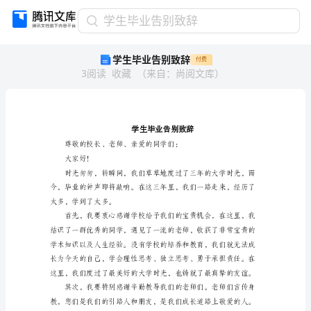
学
学生毕业告别致辞
生
学生毕业告别致辞
付费
毕
3
阅读
收藏
（
来自
：
尚阅文库
）
业
告
别
致
辞
学
生
大家好！