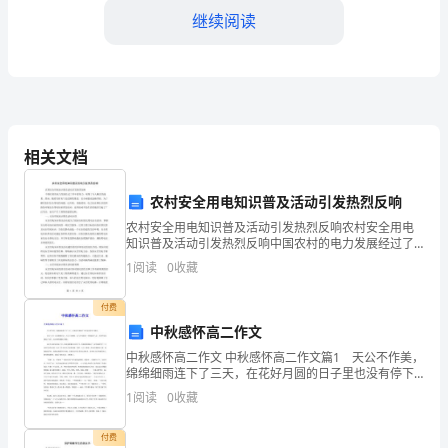
转
继续阅读
瞬
间，
我
步入社会的人。
相关文档
们
草
农村安全用电知识普及活动引发热烈反响
草
农村安全用电知识普及活动引发热烈反响农村安全用电
知识普及活动引发热烈反响中国农村的电力发展经过了
多年的努力，取得了令人瞩目的成果。然而，随着农村
地
1
阅读
0
收藏
电气化进程的推进，安全问题也逐渐浮现。为了解决农
村安全用
度
付费
过
中秋感怀高二作文
中秋感怀高二作文 中秋感怀高二作文篇1 天公不作美，
了
绵绵细雨连下了三天，在花好月圆的日子里也没有停下
脚步。 农历八月十五的傍晚时分，天空十分幽暗，空
1
阅读
0
收藏
三
气中残留着一丝潮湿的气息，太阳和星星掩没了光芒，
年
付费