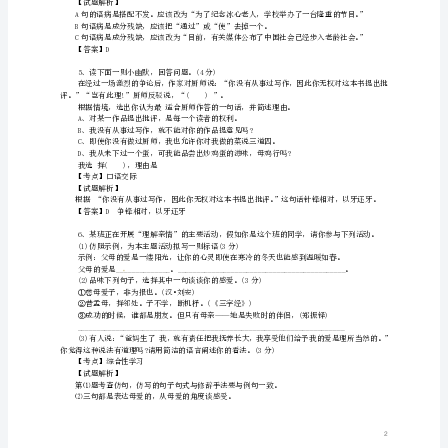
次
中撒盐差可拟⑥少壮不努力，老大徒伤悲。
月
考
⑵要想具有广博的知识，请学会泛读吧!
试
⑶泛读是一种很有用的快速阅读法。
⑷泛读可以使我们增长知识，扩大知识面
题
【考点】语言的连贯
（含
【试题解析】
解
⑶应该放在最前。所以应选A。
【答案】A
析）
新
人