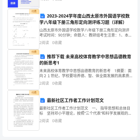
间
总结与展望未来发展
120
付费
2023-2024学年度山西太原市外国语学校数
分
学八年级下册三角形定向测评练习题（详解）
【考点】综合性学习
【试题解析】
山西太原市外国语学校数学八年级下册三角形定向测评
钟）
考试时间：90分钟；命题人：教研组考生注意：1、本卷
分第I卷（选择题）和第Ⅱ卷（非选择题）两部分，满分
⑵三句都是表达母爱的，从母爱的角度谈感受。
一、
2
阅读
0
收藏
100分，考试时间90分钟2、答卷前，考生务必用
付费
积
推荐下载 未来高校体育教学中思想品德教育
的新思考1
累
未来高校体育教学中思想品德教育的新思考 1摘要：面
与
向２１世纪，学校要培养德、智、体全面发展的高素质
开拓型人才，以适应新世纪我国社会主义市场经济发展
2
阅读
0
收藏
的需要。 本文根据培养跨世纪人才的需要，对高校体
运
育
付费
用
最新社区工作者工作计划范文
(共
最新社区工作者工作计划范文 一、 指导思想和总体目
标 坚持邓小平理论，按照“三个代表”和科学发展观的要
35
求，紧紧围绕区、街道办事处的工作要求，结合社区实
2
阅读
0
收藏
际情况，解放思想，实事求是，积极探索社区建设
分)