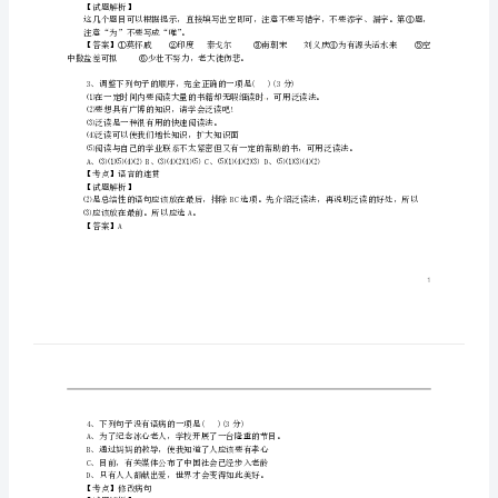
（满分120分，时间120分钟）
七
一、积累与运用(共35分)
级
【考点】字音字形
【试题解析】
语
“jī”。
文
上
2、填空(8分)(每空一分)
①《散步》的作者是__________
学
期
④问渠那得清如许，________________。
第
【考点】古诗文默写文学常识
【试题解析】
一
注意“为”不要写成“唯”。