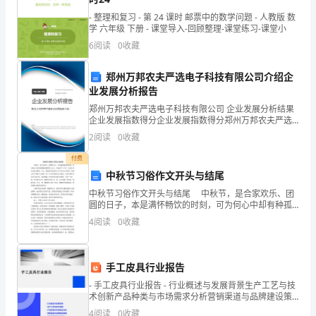
考
- 整理和复习 - 第 24 课时 邮票中的数学问题 - 人教版 数
七
评。”“岂有此理!”厨师反驳说，“()”。
学 六年级 下册 - 课堂导入-回顾整理-课堂练习-课堂小
年
6
阅读
0
收藏
A、对某一作品提出批评，是每一个读者的权利。
级
郑州万邦农夫严选电子科技有限公司介绍企
业发展分析报告
语
郑州万邦农夫严选电子科技有限公司 企业发展分析结果
我选择()，理由是
文
企业发展指数得分企业发展指数得分郑州万邦农夫严选
【考点】口语交际
电子科技有限公司综合得分说明：企业发展指数根据企
2
阅读
0
收藏
【试题解析】
试
业规模、企业创新、企业风险、企业活力四个维度对企
业发
付费
题
【答案】D争锋相对，以牙还牙
中秋节习俗作文开头与结尾
（满
中秋节习俗作文开头与结尾 中秋节，是合家欢乐、团
圆的日子，本是满怀畅饮的时刻，可为何心中却有种孤
(1)仿照示例，为本主题活动拟写一则标语(3分)
独的愁绪浮上心头。匆匆过了十八年，在记忆中从小到
分
4
阅读
0
收藏
大都是一个人，因此童年比别人少了几许关心与呵护，
比别
120
分，
手工皮具行业报告
①慈母爱子，非为报也。(汉•刘安)
- 手工皮具行业报告 - 行业概述与发展背景生产工艺与技
时
术创新产品种类与市场需求分析营销渠道与品牌建设策
略供应链管理与优化建议政策法规影响及行业标准解读
4
阅读
0
收藏