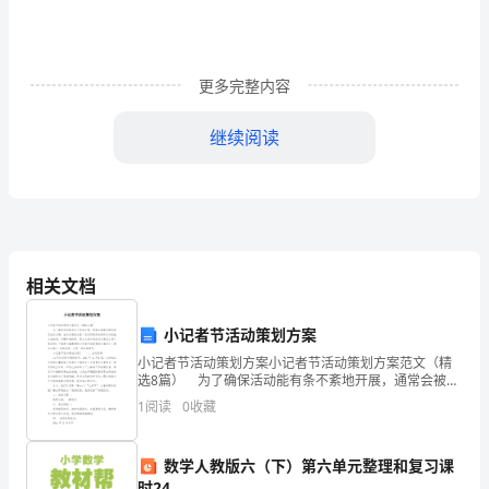
教
版
更多完整内容
—
继续阅读
学
第
4、下列句子没有语病的一项是()(3分)
一
B、通过妈妈的教导，使我知道了人应该要有孝心
学
C、目前，有关媒体公布了中国社会已经步入老龄
相关文档
D、只有人人都献出爱，世界才会变得如此美好。
期
【考点】修改病句
第
小记者节活动策划方案
【试题解析】
小记者节活动策划方案小记者节活动策划方案范文（精
一
选8篇） 为了确保活动能有条不紊地开展，通常会被要
求事先制定活动方案，活动方案是为某一活动所制定的
次
1
阅读
0
收藏
具体行动实施办法细则、步骤和安排等。那么大家知道
【答案】D
活
月
数学人教版六（下）第六单元整理和复习课
5、读下面一则小幽默，回答问题。(4分)
时24