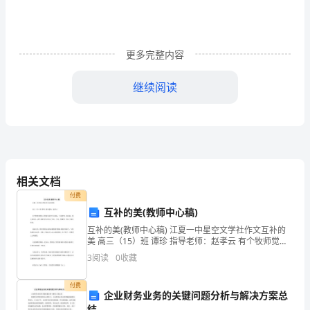
师、
亲
爱
更多完整内容
的
继续阅读
同
三、复习方法要科学有效
学：
大
家
相关文档
好！
付费
互补的美(教师中心稿)
时
互补的美(教师中心稿) 江夏一中星空文学社作文互补的
美 高三（15）班 谭珍 指导老师：赵孝云 有个牧师觉得
光
自己和别人没有什么联系，于是他想：我是我，别人是
3
阅读
0
收藏
别人，我不需要
飞
付费
逝，
企业财务业务的关键问题分析与解决方案总
绩。
结