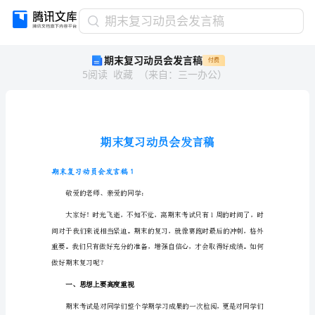
期
期末复习动员会发言稿
末
期末复习动员会发言稿
付费
复
5
阅读
收藏
（
来自
：
三一办公
）
习
动
员
会
发
言
稿