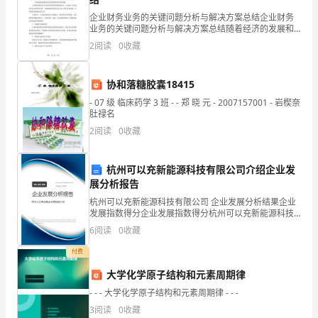
不
企业财务业务的关键问题分析与解决方案总结企业财务
我的演讲完毕，谢谢大家！
业务的关键问题分析与解决方案总结随着经济的发展和
知
企业的壮大，企业财务业务也变得越来越复杂和庞大。
2
阅读
0
收藏
在2023年，企业财务业务仍将面临一些关键问题，这些
不
问题
觉，
协和落糖胶囊18415
期末复习动员会发言稿2
- 07 级 临床药学 3 班 - - 郑 晓 元 - 2007157001 - 岩楔奈
离
肚禄名
期
2
阅读
0
收藏
各位老师、同学：
末
杭州可以充新能源科技有限公司介绍企业发
大家好！
考
展分析报告
杭州可以充新能源科技有限公司 企业发展分析结果企业
试
发展指数得分企业发展指数得分杭州可以充新能源科技
有限公司综合得分说明：企业发展指数根据企业规模、
只
6
阅读
0
收藏
企业创新、企业风险、企业活力四个维度对企业发展情
况进
有
付费
大学化学原子结构和元素周期律
1
- - - 大学化学原子结构和元素周期律 - - -
周
3
阅读
0
收藏