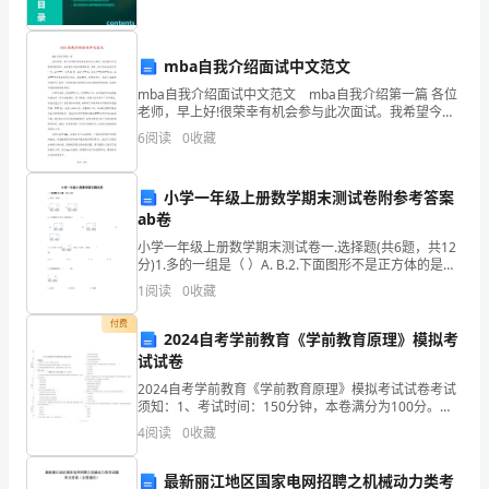
的
时
mba自我介绍面试中文范文
间
mba自我介绍面试中文范文 mba自我介绍第一篇 各位
老师，早上好!很荣幸有机会参与此次面试。我希望今日
了，
我能有好的表现。我希望此次面试能够胜利。现在，请
6
阅读
0
收藏
允许我自我介绍一下。我叫***，今年2
时
小学一年级上册数学期末测试卷附参考答案
间
ab卷
对
小学一年级上册数学期末测试卷一.选择题(共6题，共12
分)1.多的一组是（ ）A. B.2.下面图形不是正方体的是（
于
）。A. B. C.
1
阅读
0
收藏
我
付费
2024自考学前教育《学前教育原理》模拟考
们
试试卷
2024自考学前教育《学前教育原理》模拟考试试卷考试
来
须知：1、考试时间：150分钟，本卷满分为100分。
2、请首先按要求在试卷的指定位置填写您的姓名、准考
说
4
阅读
0
收藏
证号等信息。 3、请仔细阅读各种题目的回答要
相
最新丽江地区国家电网招聘之机械动力类考