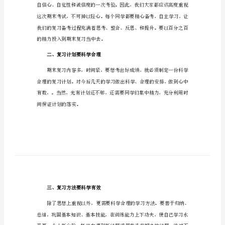
期末复习动员会发言稿1
期
敬爱的老师、亲爱的同学：
末
复
习
动
员
会
做好期末复习呢？
发
一、思想上要高度重视
言
稿
期
末