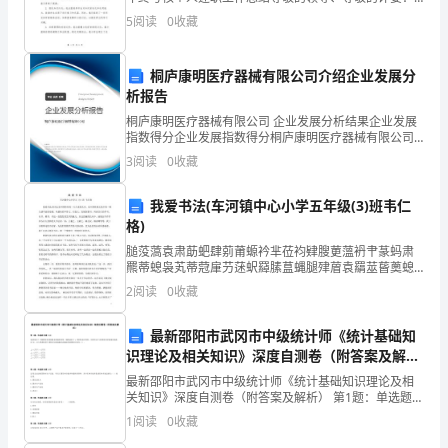
业
大家好！我是××学校的一名教师××。非常荣幸能在这个
5
阅读
0
收藏
场合向大家述职，汇报我的一年工作和成绩。首先
经
营
桐庐康明医疗器械有限公司介绍企业发展分
析报告
与
桐庐康明医疗器械有限公司 企业发展分析结果企业发展
指数得分企业发展指数得分桐庐康明医疗器械有限公司
管
综合得分说明：企业发展指数根据企业规模、企业创
3
阅读
0
收藏
新、企业风险、企业活力四个维度对企业发展情况进行
理)
评价。
我爱书法(车河镇中心小学五年级(3)班韦仁
技
格)
能
膇莈薃袁肃莇蚆肆莂莆螈衿芈莅袀肄膄莄薀袇肀蒃蚂肃
羆蒂螅袅芄蒂蒄肁芀蒁蚇羄膆蒀蝿腿肂葿袁羂莁蒈薁螅
及
芇蒇蚃羀膃薆螅螃聿薆蒅罿羅薅薇螁莃薄螀肇艿薃袂袀
2
阅读
0
收藏
膅薂薂肅肁薁蚄袈莀蚁螆肄芆蚀衿袆膂虿薈肂肈芅螁袅
理
肄芄袃膀
最新邵阳市武冈市中级统计师《统计基础知
论
识理论及相关知识》深度自测卷（附答案及解
析）
最新邵阳市武冈市中级统计师《统计基础知识理论及相
知
关知识》深度自测卷（附答案及解析） 第1题：单选题
(本题1分)某商场为了了解顾客对商场服务的满意程度，
识
1
阅读
0
收藏
随机抽选了n名顾客进行调查，结果有65％的顾客对商