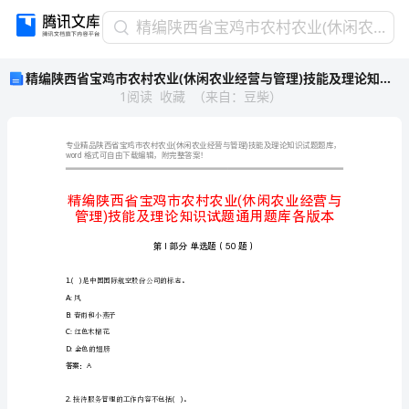
精
精编陕西省宝鸡市农村农业(休闲农业经营与管理)技能及理论知识试题通用题库各版本
编
精编陕西省宝鸡市农村农业(休闲农业经营与管理)技能及理论知识试题通用题库各版本
陕
1
阅读
收藏
（
来自
：
豆柴
）
西
省
宝
鸡
word
格式可自由下载编辑，附完整答案！
市
农
村