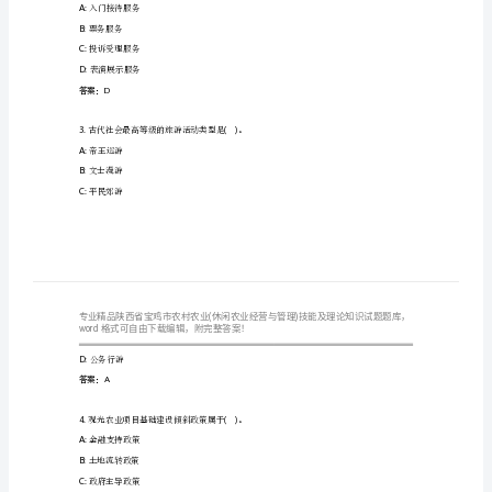
农
业
(休
1.()
是中国国际航空股份公司的标志。
闲
A:
凤
B:
春雨和小燕子
农
C:
红色木棉花
业
D:
金色的翅膀
经
答案：A
营
2.()
接待服务管理的工作内容不包括。
与
A:
入门接待服务
B: