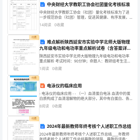
中央财经大学教职工协会社团量化考核标准
西
中央财经大学教职工协会（社团）量化考核标准为了进
A:
一步规范协会（社团）管理，促进其健康、有序发展，
便捷的交通条件
省
根据《中央财经大学教职工社团 （协会）管理规定》，
14
阅读
0
收藏
特制定《中央财经大学教职工协会（社团）量化考核标
B:
丰富的农产品
宝
准》。
付费
C:
独特的乡村文化
鸡
难点解析陕西延安市实验中学北师大版物理
九年级电功和电功率重点解析试卷（含答案详
D:
现代化的农业设施
市
解）
陕西延安市实验中学北师大版物理九年级电功和电功率
重点解析 考试时间：90分钟；命题人：教研组考生注
答案：C
农
意：1、本卷分第I卷（选择题）和第Ⅱ卷（非选择题）两
1
阅读
0
收藏
部分，满分100分，考试时间90分钟2、答卷前，考
村
付费
农
电泳仪的临床应用
A:
- 电泳仪的临床应用 - - （一）血清蛋白电泳 血清中的蛋
提供农事体验活动
业
白质构成了血清溶解物的绝大部分，其中有白蛋白、各
种球蛋白、脂蛋白、酶、酶
B:
提供购物服务
8
阅读
0
收藏
(休
C:
提供导游讲解
闲
付费
2024年最新教师年终考核个人述职工作总结
D:
提供自助游服务
农
2024年最新教师年终考核个人述职工作总结____年教师
答案：A
年终考核个人述职工作总结尊敬的领导、尊敬的评委：