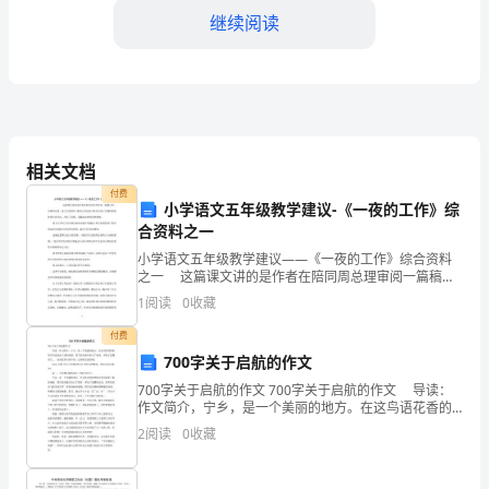
题
继续阅读
通
word
格式可自由下载编辑，附完整答案！
用
D:
公务行游
题
相关文档
答案：A
付费
库
小学语文五年级教学建议-《一夜的工作》综
合资料之一
4.()
观光农业项目基础建设倾斜政策属于。
各
小学语文五年级教学建议——《一夜的工作》综合资料
之一 这篇课文讲的是作者在陪同周总理审阅一篇稿子
A:
金融支持政策
时，目睹周总理一夜工作的情形，歌颂了周总理不辞劳
1
阅读
0
收藏
版
苦的工作精神和简朴的生活作风，抒发了崇敬、爱戴周
B:
土地流转政策
总
付费
本
C:
政府主导政策
700字关于启航的作文
700字关于启航的作文 700字关于启航的作文 导读：
D:
政府扶持政策
精
作文简介，宁乡，是一个美丽的地方。在这鸟语花香的
四月里也迎来了新的美丽。四月美在燕子坐实了新家，
2
阅读
0
收藏
答案：D
编
开始了温馨的生... 如果觉得写得不错，记得转
陕