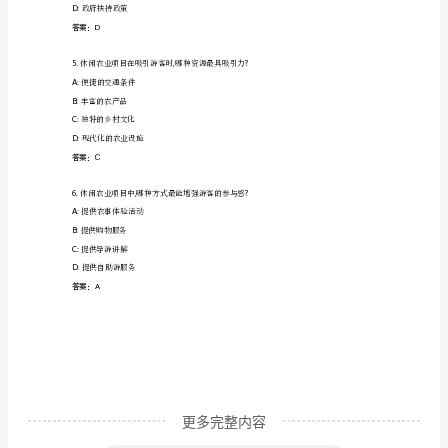
管
票务服务
C:
理)
投诉受理服务
D:
表演展示服务
技
答案：D
能
3.()
及
古代社会最高等级的旅游活动类型是。
A:
帝王巡游
理
B:
文士漫游
论
C:
平民郊游
知
识
试
更多完整内容