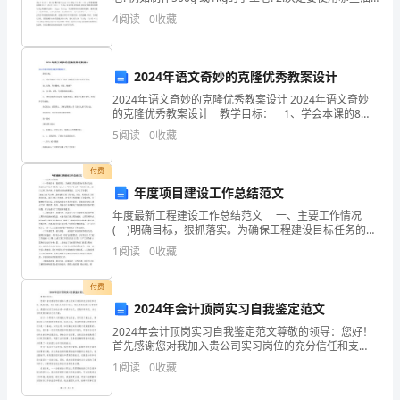
脂. 请参考油脂特性后再调配.(因为每种油脂都有不同特
过
4
阅读
0
收藏
性) 3. 慎重选配每种
对
2024年语文奇妙的克隆优秀教案设计
这
2024年语文奇妙的克隆优秀教案设计 2024年语文奇妙
些
的克隆优秀教案设计 教学目标： 1、学会本课的8个
生字，初步了解课文中的一些科学名词。 如：克隆、
5
阅读
0
收藏
有性繁殖、嫁接、细菌等 2、能正确、流
学
付费
生
年度项目建设工作总结范文
的
年度最新工程建设工作总结范文 一、主要工作情况
(一)明确目标，狠抓落实。为确保工程建设目标任务的完
引
成，我县先后下达了青委发〔200x〕3号和7号文件，明
1
阅读
0
收藏
确各乡镇、部门工程工作内容，并按照市目
导
付费
和
2024年会计顶岗实习自我鉴定范文
帮
2024年会计顶岗实习自我鉴定范文尊敬的领导：您好！
首先感谢您对我加入贵公司实习岗位的充分信任和支
持。我是XXX，来自XXX大学会计专业，现已顺利完成了
助，
1
阅读
0
收藏
大学的学业，渴望通过实习的机会进一步提升自己，实
他