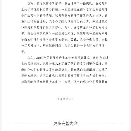
（____
字）
2024
年
是
我
作
为
辅
导
员
在
高
更多完整内容