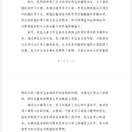
结
2024
年
辅
乐。
导
后
进
生
工
作
总
结