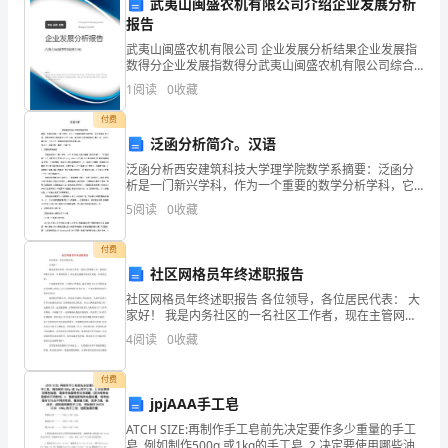
武夷山闽盛农机有限公司介绍企业发展分析
又
报告
有
武夷山闽盛农机有限公司 企业发展分析结果企业发展指
数得分企业发展指数得分武夷山闽盛农机有限公司综合
得分说明：企业发展指数根据企业规模、企业创新、企
幸
1
阅读
0
收藏
业风险、企业活力四个维度对企业发展情况进行评价。
该企
负
付费
泛函分析简介。汉语
责
泛函分析西安建筑科技大学理学院数学系摘要：泛函分
析是一门新兴学科，作为一个重要的数学分析学科，它
辅
拥有丰富 的历史。泛函分析的发展主要分为三个阶段，
5
阅读
0
收藏
本文将介绍它的起源及发展历 史，以及发展现状。还介
导
境。
绍了
付费
一
社区网格员年终述职报告
些
社区网格员年终述职报告 各位领导，各位居民代表： 大
家好！ 我是内务社区的一名社区工作者，现在主管网格
后
工作，我来到咱们社区有一年多的时间了，在这里也感
4
阅读
0
收藏
谢各位居民对我一年来
进
付费
生。
jpjAAA手工皂
ATCH SIZE:再制作手工皂前先决定要作多少重量的手工
通
皂. 例如制作500g 或1kg的手工皂. 2.决定要使用哪些油