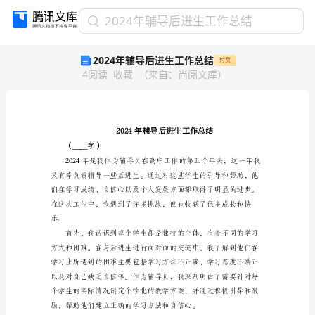
2024
2024年辅导后进生工作总结
年
2024年辅导后进生工作总结
付费
辅
4
阅读
收藏
（
来自
：
尚阅文库
）
导
后
进
生
工
作
（____字）
总