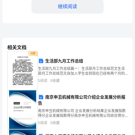
中
继续阅读
工
作
的
第
相关文档
付费
五
生活部九月工作总结
个
生活部九月工作总结篇一：生活部月工作总结范文生活
部月工作总结范文自加入学生会到现在已经有两个月的
年
时间，这段时间在部长的带领下已经熟悉该部门的工作
5
阅读
0
收藏
流程和工作中应该注意的一些细节。在这段时间里，我
头，
更多的学
南京申丑机械有限公司介绍企业发展分析报
这
助更多的后进生实现他们的梦想。
告
一
南京申丑机械有限公司 企业发展分析结果企业发展指数
得分企业发展指数得分南京申丑机械有限公司综合得分
年
说明：企业发展指数根据企业规模、企业创新、企业风
5
阅读
0
收藏
险、企业活力四个维度对企业发展情况进行评价。该企
我
业的