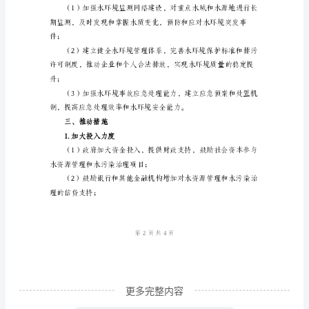
1.水资源管理
标
近
年
来，
全
球
气
减少水资源流失和水土流失。
候
2.水污染治理
变
暖
和
人
更多完整内容
类