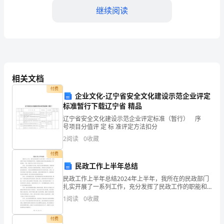
继续阅读
活
动
的
不
相关文档
断
付费
企业文化-辽宁省安全文化建设示范企业评定
增
标准暂行下载辽宁省 精品
理，降低农药和化肥
加，
辽宁省安全文化建设示范企业评定标准（暂行） 序
号项目分值评 定 标 准评定方法扣分
导
2
阅读
0
收藏
和减排能力，减少水
致
付费
3.水环境监测和管理
民政工作上半年总结
了
民政工作上半年总结2024年上半年，我所在的民政部门
水
扎实开展了一系列工作，充分发挥了民政工作的职能和
作用，为保障社会稳定和民生福祉做出了积极贡献。下
1
阅读
0
收藏
面，我将对这半年的工作进行总结。首先，在社会救助
资
工作
付费