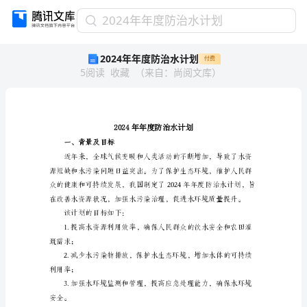
2024
2024年年度防治水计划
年
2024年年度防治水计划
付费
年
5
阅读
收藏
（
来自
：
尚阅文库
）
度
防
治
水
计
划
一、背景及目标
2024