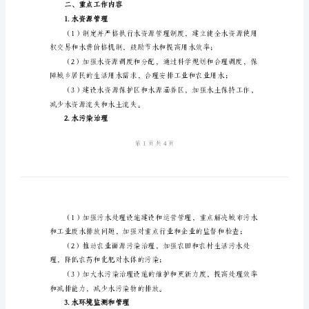
年
年
度
防
该计划的目标如下：
治
水
溉需求；
计
划
一、
利用率；
背
景
安全。
及
二、重点工作内容
目