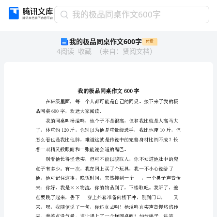
我
我的极品同桌作文600字
的
我的极品同桌作文600字
付费
极
4
阅读
收藏
（
来自
：
贤阅文档
）
品
同
桌
作
文
600
品同桌600字，欢送大家阅读。
字