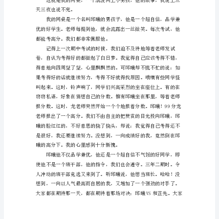
级
里
面，
每
一
个
人
都
可
啊！
能
是
自