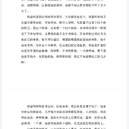
我
的
极
品
同
桌
作
文
600
字
在
班
次了。