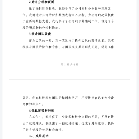
总
一、工作回顾
结
模
板
我个人工作总结：
2024
1.完成财务报表
年
会
计
年
的高度认可和赞赏。
终
2.财务分析和预测
个