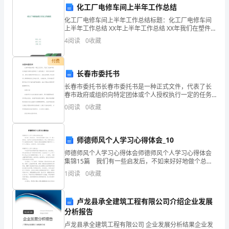
说
化工厂电修车间上半年工作总结
化工厂电修车间上半年工作总结标题：化工厂电修车间
是
上半年工作总结 XX年上半年工作总结 XX年我们在塑件化
工厂党政的正确领导下，以“安稳供电，确保生产”为主要
具
4
阅读
0
收藏
工作目标，以“精细管理年”为契机，从基础工
有
付费
长春市委托书
挑
2.挖掘潜在问题
长春市委托书长春市委托书是一种正式文件，代表了长
战
春市政府或组织向特定团体或个人授权执行一定的任务
或职责。委托书通常用于委托企业、机构或代理人代表
0
阅读
0
收藏
委托人开展特定的工作或业务。在长春市，委托书的签
和
署与执行
收
师德师风个人学习心得体会_10
获
师德师风个人学习心得体会师德师风个人学习心得体会
生了积极影响。
集锦15篇 我们有一些启发后，不如来好好地做个总
的
结，写一篇心得体会，这样可以记录我们的思想活动。
1
阅读
0
收藏
3.提升专业能力
那么心得体会怎么写才能感染读者呢？下面是小编收集
一
整理
卢龙县承全建筑工程有限公司介绍企业发展
年。
分析报告
我
卢龙县承全建筑工程有限公司 企业发展分析结果企业发