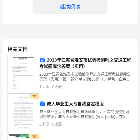
____
继续阅读
年
度
一、
力和知识水平。
工
相关文档
4.优化流程和控制
作
2023年江苏省淮安市试验检测师之交通工程
考试题库含答案（实用）
回
2023年江苏省淮安市试验检测师之交通工程考试题库含
顾
答案（实用） 第一部分 单选题(50题) 1、绿色与白色相
间条纹表示()。A.禁止与提示消防设备、设施位置的安全
1
阅读
0
收藏
____
信号B.表示危险位置的安全信号
了财务管理的效率和准确性。
付费
年
二、成果展示
成人毕业生大专自我鉴定模版
对
成人毕业生大专自我鉴定模版转眼间，三年的函授生涯
即将结束，成人大专毕业自我鉴定[智库|专题]。在历史
我
长河中，三年可谓一瞬，但记忆即是犹新，函授站管理
3
阅读
0
收藏
层的敦厚儒雅，教师的敬业渊博，同学的团结友善，都
作成绩，我还有以下亮点：
留下
来
付费
1.提前完成财务报表