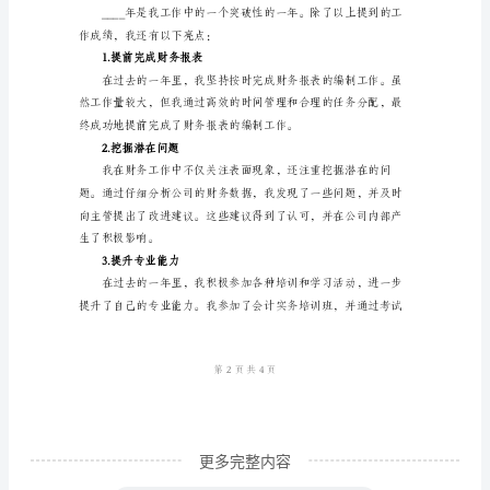
人
工
作
总
理的预算指标和控制措施。
结
3.提升团队效能
模
板
个
人
工
作
总
结
更多完整内容