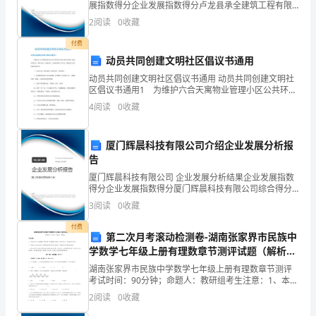
展指数得分企业发展指数得分卢龙县承全建筑工程有限
在
公司综合得分说明：企业发展指数根据企业规模、企业
2
阅读
0
收藏
创新、企业风险、企业活力四个维度对企业发展情况进
过
行评
付费
动员共同创建文明社区倡议书通用
去
动员共同创建文明社区倡议书通用 动员共同创建文明社
的
区倡议书通用1 为维护六合天寓物业管理小区公共环境
卫生和正常生活秩序，建设管理有序、服务完善、环境
4
阅读
0
收藏
一
优美、文明和谐的人文社会，根据本小区实际制定倡议
书
年
厦门辉晨科技有限公司介绍企业发展分析报
告
里
厦门辉晨科技有限公司 企业发展分析结果企业发展指数
在
得分企业发展指数得分厦门辉晨科技有限公司综合得分
说明：企业发展指数根据企业规模、企业创新、企业风
3
阅读
0
收藏
会
险、企业活力四个维度对企业发展情况进行评价。该企
业的
付费
计
第二次月考滚动检测卷-湖南张家界市民族中
学数学七年级上册有理数章节测评试题（解析
领
卷）
湖南张家界市民族中学数学七年级上册有理数章节测评
考试时间：90分钟；命题人：教研组考生注意：1、本卷
域
分第I卷（选择题）和第Ⅱ卷（非选择题）两部分，满分
2
阅读
0
收藏
100分，考试时间90分钟2、答卷前，考生务必用
取