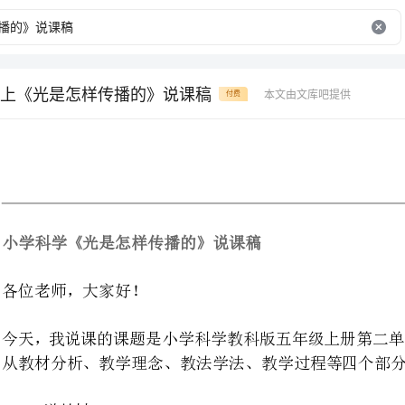
上《光是怎样传播的》说课稿
本文由文库吧提供
付费
小学科学《光是怎样传播的》说课稿
各位老师，大家好！
3
今天，我说课的课题是小学科
从教材分析、教学理念、教法学法、教学过程等四个部分进行说课。
在本课内容之前学生探究了光和影
是怎样传播的。我认为编者的意图
途中碰到障碍物会怎样的研究打下