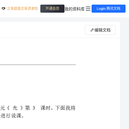
立享超值文库资源包
我的资料库
开通会员
Login 腾讯文档
编辑文档
学教科版五年级上册第二单元《光》第课时。下面我将
的关系，建立了一些感性的认识。在这一基础上再研究光
是让学生巩固光和影子的科学关系，又为后续学光在传播
基础，使学生的动手能力、思维能力、创新能力、探究精