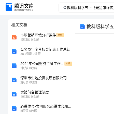
教
科
相关文档
教科版科学五
版
市场营销环境分析课件
付费
科
15
阅读
0
收藏
公务员年度考核登记表工作总结
学
383
阅读
0
收藏
五
2024年公司财务主管工作总结范本
付费
2
阅读
0
收藏
上
深圳市生地投资发展有限公司介绍企业发展分析报告
2
阅读
0
收藏
《光
一、说教材
宾馆前台管理制度
是
10
阅读
0
收藏
心得体会-文明服务心得体会精选4篇
怎
5
阅读
0
收藏