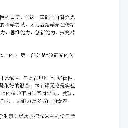
到物体上的；第二部分是验证光的传
五年级学生的已经有一定的科学素养，同时对实验课兴趣非常浓厚。但是在思维上，逻辑性、
验操作，对学生而言都是很好的锻炼。本节课无论是实验
设计还是实证光是直线传播的探究活动，强调让学生在教师的指导下通过亲身经历、发现、
的素养。
养为宗旨，积极倡导让学生亲身经历以探究为主的学习活
的传播路径；设计验证光是直线传播的实验；利用光的传
生爱思考的习惯，以及善于思考的能力；知道推测要有依