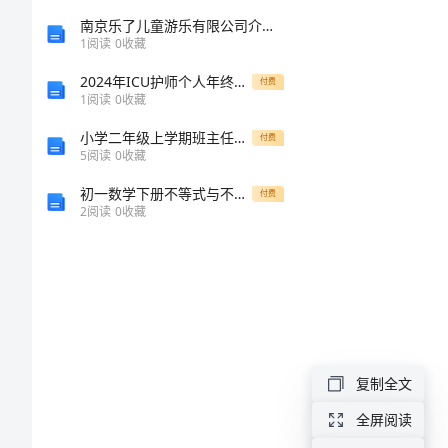
样
南京乐了儿童游乐有限公司介绍企业发展分析报告
1
阅读
0
收藏
传
”
播路线。
2024年ICU护师个人年终总结
付费
1
阅读
0
收藏
播
小学二年级上学期班主任个人工作总结
付费
5
阅读
0
收藏
的》
初一数学下册不等式与不等式组测验题
付费
说
2
阅读
0
收藏
“
”
课
稿
1
小
2
学
复制全文
科
全屏阅读
3