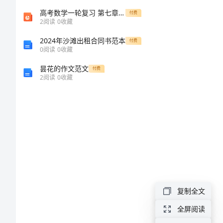
障
高考数学一轮复习 第七章 立体几何 第二节 空间几何体的表面积与体积课件 理
付费
2
阅读
0
收藏
分
2024年沙滩出租合同书范本
付费
0
阅读
0
收藏
析-
昙花的作文范文
付费
2
阅读
0
收藏
判
断
方
法
及
复制全文
处
全屏阅读