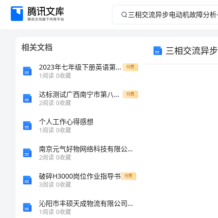
三
相
相关文档
三相交流异步
交
2023年七年级下册英语第五单元知识点与配套练习
付费
流
1
阅读
0
收藏
达标测试广西南宁市第八中学化学九年级上册期中专题训练
异
付费
2
阅读
0
收藏
步
个人工作心得感想
1
阅读
0
收藏
电
南京元气好物网络科技有限公司介绍企业发展分析报告
2
阅读
0
收藏
动
破碎H3000岗位作业指导书
付费
机
3
阅读
0
收藏
沁阳市丰硕天成物流有限公司介绍企业发展分析报告
故
1
阅读
0
收藏