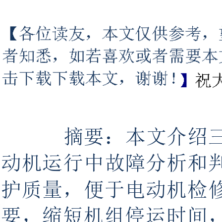
摘要：本文介绍三相交
动机运行中故障分析和判断
护质量，便于电动机检修和
要，缩短机组停运时间，保
发满发。具体介绍电动机电
械故障、综合故障及异常运行的判断。
/2/view-12796733.htm
中国论文网
关键词