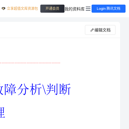
立享超值文库资源包
我的资料库
开通会员
Login 腾讯文档
编辑文档