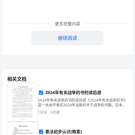
主
单
位
更多完整内容
（人）
继续阅读
作
业
地
点
件数
相关文档
作
2024年有关战争的书的读后感
业
2024年有关战争的书的读后感《2024年有关战争的书》
是一本由作者在2024年出版的关于战争的书籍。这本书
时
通过描绘和分析全球发生的一系列战争事件，探讨了战
1
阅读
0
收藏
争对人类文明的影响和战争所带来的后果。读完这
间
重量（公斤）
货
乘法初步认识(教案)