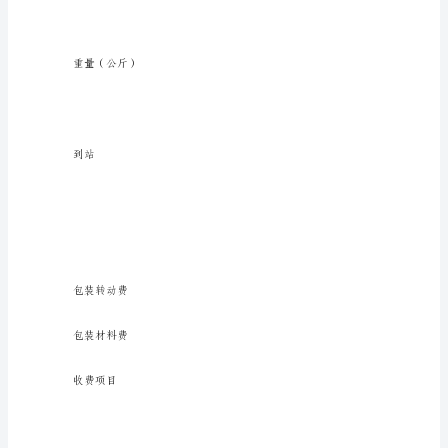
货
物
包
装
作业时间
转
运
合
同
单
货物名称
年
月
日
货