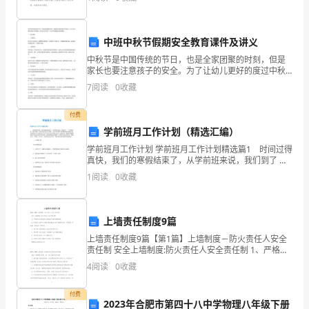
作。为了确保债务委托过程的合法性和透明性，债务委
转
包装材料费
托书成为
动
中班中秋节假期安全教育课件及讲义
费
中秋节是中国传统的节日，也是全家团聚的时刻，但是
收费项目
家长也要注意孩子的安全。为了让幼儿更好的度过中秋
假期，我们在中班开展了一次中秋节假期安全教育课
包
7
阅读
0
收藏
程。一、知识讲解交通安全孩子在外出游玩时一定要遵
守交通规则
装
付费
材
学前班月工作计划（精选汇编）
学前班月工作计划 学前班月工作计划精选篇1 时间过得
料
真快，我们的寒假结束了，从学前班来说，我们到了 一
个非常时期—幼小衔接，但是从幼儿的身心来看，是从
1
阅读
0
收藏
费
学前期向学龄期发展的过渡时期，学前教育与小学教育
收
上墙责任制度9篇
费
上墙责任制度9篇【第1篇】上墙制度－防火责任人安全
责任制 安全上墙制度:防火责任人安全责任制 1、严格执
项
行消防法规,贯彻执行消防管理制度。 2、将消防工作列
4
阅读
0
收藏
入议事日程,做到与生产经营同计划
目
付费
单
2023年合肥市第四十八中学物理八年级下册