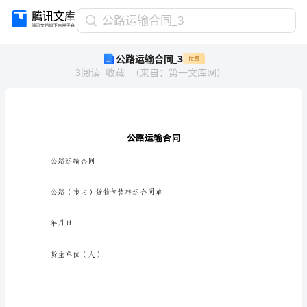
公
公路运输合同_3
路
公路运输合同_3
付费
运
3
阅读
收藏
（
来自
：
第一文库网
）
输
合
同
_3
公
路
运
公路运输合同
输