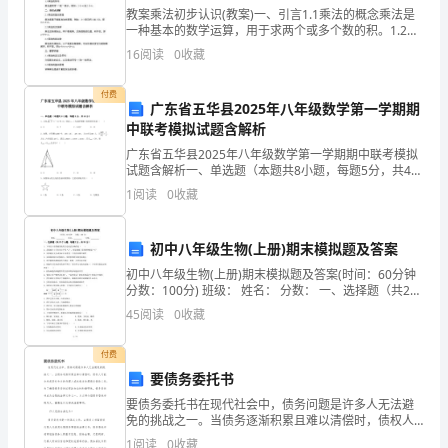
物
教案乘法初步认识(教案)一、引言1.1乘法的概念乘法是
一种基本的数学运算，用于求两个或多个数的积。1.2乘
名
法的作用乘法在日常生活和科学研究中具有广泛的应
16
阅读
0
收藏
用，如计算面积、速度、总价等。1.3乘法的符号
称
付费
广东省五华县2025年八年级数学第一学期期
件
中联考模拟试题含解析
到站
数
广东省五华县2025年八年级数学第一学期期中联考模拟
试题含解析一、单选题（本题共8小题，每题5分，共40
重
分）1、已知+c2﹣6c+9＝0，则以a，c为边的等腰三角
1
阅读
0
收藏
形的周长是（ ）A．8 B．7
量
初中八年级生物(上册)期末模拟题及答案
（公
初中八年级生物(上册)期末模拟题及答案(时间：60分钟
斤）
分数：100分) 班级： 姓名： 分数： 一、选择题（共25
个小题，每题2
45
阅读
0
收藏
到
站
付费
要债务委托书
包装转动费
包
要债务委托书在现代社会中，债务问题是许多人无法避
免的挑战之一。当债务逐渐积累且难以清偿时，债权人
装
可能会考虑委托专业的代理人或机构来处理债务催收工
1
阅读
0
收藏