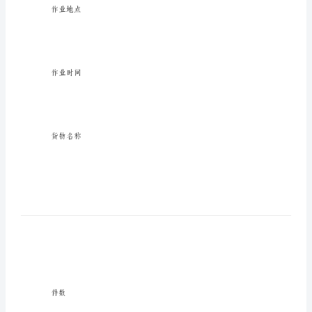
合
同
公路（市内）货物包装转运合同单
公
路
年月日
运
输
货主单位（人）
合
同
公
路
（市
作业地点
内）