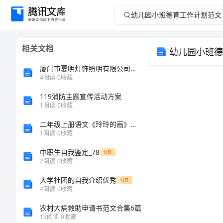
幼
儿
相关文档
幼儿园小班德
园
厦门市夏明灯饰照明有限公司介绍企业发展分析报告
小
4
阅读
0
收藏
119消防主题宣传活动方案
班
1
阅读
0
收藏
德
二年级上册语文《玲玲的画》教学反思_1
1
阅读
0
收藏
育
中职生自我鉴定_78
付费
2
阅读
0
收藏
工
大学社团的自我介绍优秀
付费
作
4
阅读
0
收藏
农村大病救助申请书范文合集6篇
计
13
阅读
0
收藏