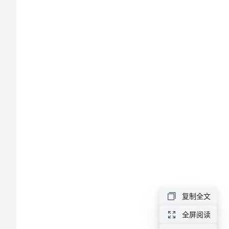
划
范
文
幼
儿
园
小
班
德
育
复制全文
工
全屏阅读