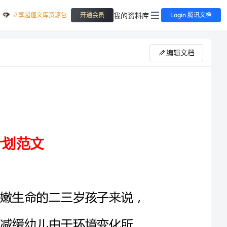
立享超值文库资源包
我的资料库
开通会员
Login 腾讯文档
编辑文档
从家庭来到陌生的集体生活中，对于幼嫩生命的二三岁孩子来说，
换。为了减缓幼儿由于环境变化所
们着力选择贴近托班幼儿的生活实
动形式，让游戏贯穿于幼儿的一日