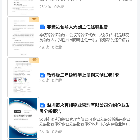
地址：______________________，联系电话：____
采
25
阅读
0
收藏
用
付费
非党员领导人大副主任述职报告
多
尊敬的各位领导、会议的各位代表：大家好！我是非党
种
员领导人，担任公司的副主任一职。能够站到这个讲台
上，向大家述职，深感自己责任重大、使命光荣。同
4
阅读
0
收藏
时，也深深地感受到企业发展所面临的机遇和挑战。在
教
这里，我向
付费
学
方
教科版二年级科学上册期末测试卷1套
2
阅读
0
收藏
法
和
深圳市永吉翔物业管理有限公司介绍企业发
教
展分析报告
学
深圳市永吉翔物业管理有限公司 企业发展分析结果企业
发展指数得分企业发展指数得分深圳市永吉翔物业管理
手
有限公司综合得分说明：企业发展指数根据企业规模、
3
阅读
0
收藏
企业创新、企业风险、企业活力四个维度对企业发展情
段，
况进