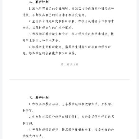
学
定有针对性的教学计划。
期
工
的学习兴趣和思考能力。
作
计
划
一、
教
学
导。
计
划
学效果。
1.
二、科研计划
继