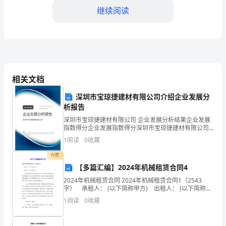
际
继续阅读
需
求
三、教研计划
和
学
相关文档
和借鉴。
习
深圳市宝琼捷建材有限公司介绍企业发展分
析报告
能
深圳市宝琼捷建材有限公司 企业发展分析结果企业发展
和方向。
力，
指数得分企业发展指数得分深圳市宝琼捷建材有限公司
综合得分说明：企业发展指数根据企业规模、企业创
1
阅读
0
收藏
新、企业风险、企业活力四个维度对企业发展情况进行
制
评价。
付费
定
学模式和方法。
【多篇汇编】2024年机械租赁合同4
2024年机械租赁合同 2024年机械租赁合同1（2543
有
字） 承租人： (以下简称甲方) 出租人： (以下简称乙
方) 甲方承建公路段公里的工程施工任务，因工程施工
针
1
阅读
0
收藏
需要使用乙方自备机械设备，经双
对
四、学生工作计划