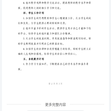
续
优
化
课
交流，拓展科研合作
程
设
升学术影响力和学术声誉。
置，
结
合
学
生
的
更多完整内容
实