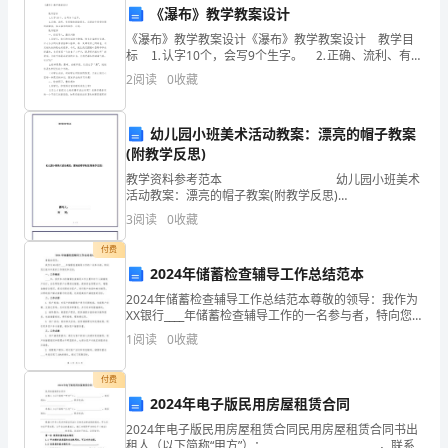
《瀑布》教学教案设计
性
《瀑布》教学教案设计《瀑布》教学教案设计 教学目
的
标 ⒈认字10个，会写9个生字。 ⒉正确、流利、有感
情地朗读课文，在朗读中感受诗歌的韵律美，体会瀑布
2
阅读
0
收藏
教
的雄伟、壮观。 教学程序 一、
学
幼儿园小班美术活动教案：漂亮的帽子教案
(附教学反思)
计
教学资料参考范本 幼儿园小班美术
划。
活动教案：漂亮的帽子教案(附教学反思)
撰写人：__________________
3
阅读
0
收藏
2.
付费
提
2024年储蓄检查辅导工作总结范本
高
2024年储蓄检查辅导工作总结范本尊敬的领导：我作为
XX银行____年储蓄检查辅导工作的一名参与者，特向您汇
教
报本年度的工作情况和总结。一、工作概述____年，我所
1
阅读
0
收藏
五、自我提升计划
参与的储蓄检查辅导工作主要针对个人储蓄
学
付费
质
2024年电子版民用房屋租赁合同
质。
2024年电子版民用房屋租赁合同民用房屋租赁合同书出
量，
租人（以下简称“甲方”）：______________________ ，联系