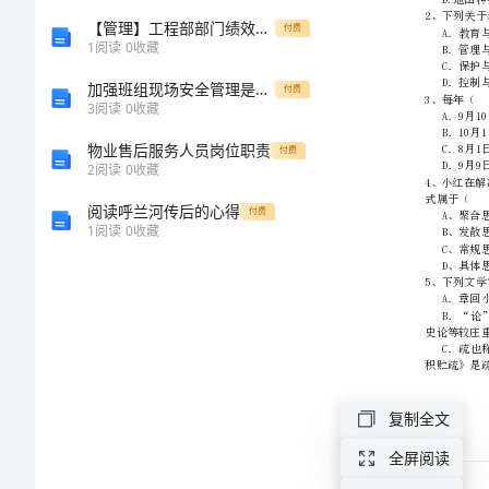
合
【管理】工程部部门绩效考核表格
付费
1
阅读
0
收藏
素
加强班组现场安全管理是防止事故的有效途径模板范本
付费
3
阅读
0
收藏
质》
物业售后服务人员岗位职责
付费
2
阅读
0
收藏
考
阅读呼兰河传后的心得
付费
前
1
阅读
0
收藏
检
测
试
复制全文
题
全屏阅读
C