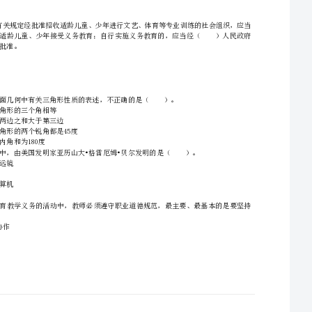
A、成绩趋近
B、成绩回避
C、掌握趋近
一、单选题（本大题共29小题，每小题2分，共58分）
D、摹握回避
A.所有地图的方向判别的方法都是“上北下南.左西右东”
B.我国湖南长沙马王堆三号汉墓出土的绘制在丝织品上的彩色地图.是我国最早的地图
A.①②③④
B.①②③
C.③④
2、下列关于教师与学生之间法律关系的说法，不正确的是（）。
D.②③④
教育行政部门批准。
A．县级
B．市级
C．省级
D．中央
A.等边三角形的三个角相等
4、小红在解决数学问题时总是从多种途径寻求解决问题的方法，力求一题多解。小红的思维方
B.三角形两边之和
D.三角形内角和为180度