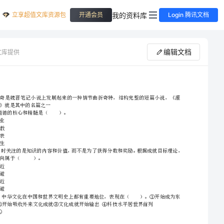
立享超值文库资源包
我的资料库
开通会员
Login 腾讯文档
编辑文档
文库提供
2024年中学教师资格证《综合素质》考前检测试题C卷
A．爱岗敬业
B．依法执教
C．为人师表
D．热爱学生
2、请首先按要求在试卷的指定位置填写您的姓名、准考证号等信息。
小黄的目标导向属于（）。
3、请仔细阅读各种题目的回答要求，在密封线内答题，否则不予评分。