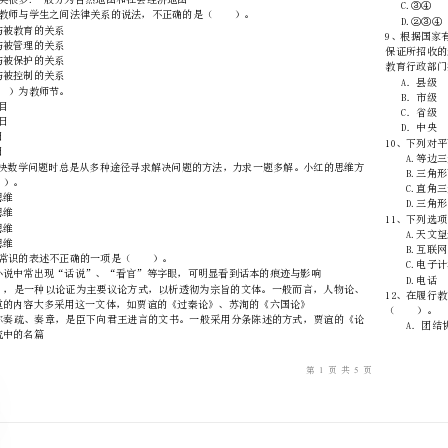
………
不
………………
…….
准
………………
1、下列叙述正确的是（）。
答
…….
题
……………
C.在地图上.山地的标高为相对高度
D.地图种类很多.一般分为自然地图和社会经济地图
A．教育与被教育的关系
B．管理与被管理的关系
C．保护与被保护的关系
D．控制与被控制的关系
3、每年（）为教师节。
A．9月10目
B．10月1日
C．8月1日
D．9月9日
式属于（）。
A、聚合思维