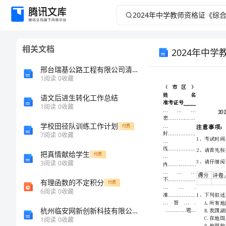
2024
年
相关文档
2024年中
中
邢台瑞基公路工程有限公司清河分公司介绍企业发展分析报告
学
1
阅读
0
收藏
教
语文后进生转化工作总结
1
阅读
0
收藏
师
学校田径队训练工作计划
付费
7
阅读
0
收藏
资
把真情献给学生
付费
3
阅读
0
收藏
格
有理函数的不定积分
付费
证
6
阅读
0
收藏
杭州临安网新创新科技有限公司介绍企业发展分析报告
《综
1
阅读
0
收藏