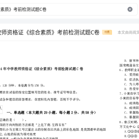
学教师资格证《综合素质》考前检测试题C卷
本文由尚阅
付费
省
（市区）
姓名
准考证号
………
密
……….………
…
注意事项：
封
………………
1、考试时间：120分钟，本卷满分为150分。
…
线
………………
…
内
……..………