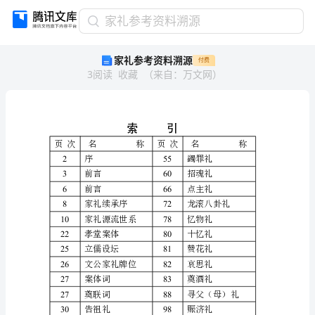
家
家礼参考资料溯源
礼
家礼参考资料溯源
付费
参
3
阅读
收藏
（
来自
：
万文网
）
考
资
索引
料
页次
名称
页次
名
溯
2
序
55
蠲罪礼
3
60
前言
招魂礼
源
6
前言
66
点主礼
8
家礼续承序
72
龙滚八卦礼
索
10
78
家礼源流世系
忆物礼
引
22
孝堂案体
80
十忆礼