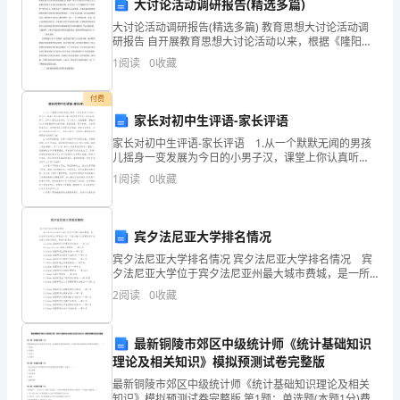
大讨论活动调研报告(精选多篇)
礼
大讨论活动调研报告(精选多篇) 教育思想大讨论活动调
10
研报告 自开展教育思想大讨论活动以来，根据《隆阳区
教育局关于开展教育思想大讨论活动的实施意见》精
1
阅读
0
收藏
家
神，结合《瓦窑中心学校关于开展教育思想大
礼
付费
家长对初中生评语-家长评语
源
家长对初中生评语-家长评语 1.从一个默默无闻的男孩
儿摇身一变发展为今日的小男子汉，课堂上你认真听
流
讲，敢于积极举手发言，声音洪亮;课下，你和小朋友友
1
阅读
0
收藏
好相处，乐于助人，礼貌懂事，尊敬师长;你有很强的群
世
系
宾夕法尼亚大学排名情况
78
宾夕法尼亚大学排名情况 宾夕法尼亚大学排名情况 宾
夕法尼亚大学位于宾夕法尼亚州最大城市费城，是一所
忆
全球顶尖的私立研究型大学，下面小编为大家带来宾夕
2
阅读
0
收藏
法尼亚大学排名情况，希望大家喜欢！ U.S.N
物
最新铜陵市郊区中级统计师《统计基础知识
礼
理论及相关知识》模拟预测试卷完整版
22
最新铜陵市郊区中级统计师《统计基础知识理论及相关
知识》模拟预测试卷完整版 第1题：单选题(本题1分)费