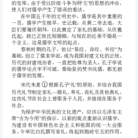
礼
3
1
前
言
60
序
招
魂
礼
“”
6
使人们对儒学产生了错误的看法。
前
言
66
点
个含义，这是儒学文明的起点。