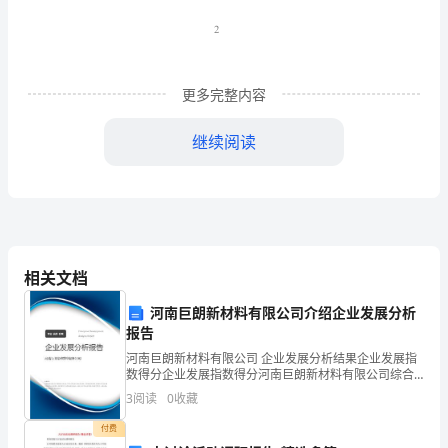
主
礼
8
更多完整内容
家
于儒学的发展。
继续阅读
礼
○
1“”
续
—
承
序
社会。
相关文档
72
“”
河南巨朗新材料有限公司介绍企业发展分析
龙
报告
滚
河南巨朗新材料有限公司 企业发展分析结果企业发展指
数得分企业发展指数得分河南巨朗新材料有限公司综合
八
得分说明：企业发展指数根据企业规模、企业创新、企
3
阅读
0
收藏
业风险、企业活力四个维度对企业发展情况进行评价。
卦
该企
付费
2