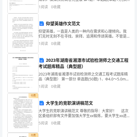
孝
用是指企业在日常活动中发生的，会导致所有者权益减
1
阅读
0
收藏
少的，与向所有者分配利润无关的经济利益的(
堂
仰望英雄作文范文
案
仰望英雄，一直是人类的一种内在需求和心理倾向。我
体
们无时无刻不在寻找、崇拜、追溯和传颂英雄。不管是
历史上的大人物，还是当代的明星、运动员、科学家
1
阅读
0
收藏
80
等，所有的英雄都让人们爱屋及乌，情感共鸣。英雄的
形象，在每
十
2023年湖南省湘潭市试验检测师之交通工程
忆
考试题库精品（典型题）
2023年湖南省湘潭市试验检测师之交通工程考试题库精
礼
品（典型题） 第一部分 单选题(50题) 1、Ф4.0～5.0mm
钢丝的热塑性粉末涂料双涂涂层厚度为（ ）。A.0.10～
1
阅读
0
收藏
25
0.55mmB.0.
付费
立
大学生的竞职演讲稿范文
儒
大学生的竞职演讲稿范文 尊敬的指导：大家好！ 这次
区委组织部有文件要加强大学生xx锻炼，要大学生xx进
设
支委，这也是一次难得的锻炼时机，作为xxxx村大学生
5
阅读
0
收藏
xx，我将非常珍惜这次时机，从一名刚刚的大
索
付费