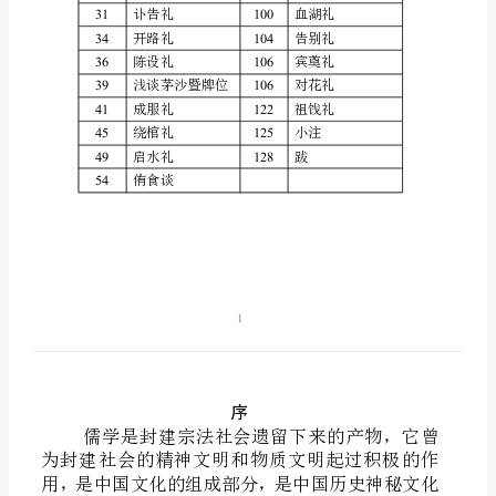
页
25
立儒设坛
81
赞花礼
次
26
文公家礼牌位
82
哀思礼
27
案体词
83
奠酒礼
名
27
奠联词
88
寻父（母）礼
称
30
告祖礼
98
赈济礼
页
31
讣告礼
100
血湖礼
次
34
开路礼
104
告别礼
36
陈设礼
106
宾奠礼
名
39
浅谈茅沙暨牌位
106
对花礼
称
41
成服礼
122
祖饯礼
2
45
绕棺礼
125
小注
序
49
启水礼
128
跋
54
侑食谈
55
蠲
罪