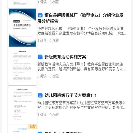
料
1
阅读
0
收藏
室、
博白县超顺机械厂（微型企业）介绍企业发
展分析报告
试
博白县超顺机械厂（微型企业） 企业发展分析结果企业
制
发展指数得分企业发展指数得分博白县超顺机械厂（微
型企业）综合得分说明：企业发展指数根据企业规模、
1
阅读
0
收藏
车
企业创新、企业风险、企业活力四个维度对企业发展情
况进
间
新版教育活动实施方案
1，
新版教育活动实施方案【导言】教育事业是国家和民族
发展的基石，是培养创新型、具有国际视野和竞争力人
才的重要保证，也是实现教育现代化与全人类共享发展
部
3
阅读
0
收藏
成果的必由之路。为了更好地适应时代发展和社会需
求，新版教
门
职
幼儿园班级万圣节方案篇1_1
幼儿园班级万圣节方案篇1 幼儿园班级万圣节方案要怎么
责
写，才更标准规范？根据多年的文秘写作经验，参考优
秀的幼儿园班级万圣节方案样本能让你事半功倍，下面
1
阅读
0
收藏
1.1
分享【幼儿园班级万圣节方案(精选8篇)】，供你
根
付费