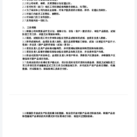
1.1
州
新产品开发计划，
1.2
金
纳
1.3
计验证和设计确认。
车
1.4
宜批量制造的项目进行改进。
桥
1.5
有
1.6
1.6.1
限
的完好。
1.6.2
公
1.7
司
意见，并进行改进过程跟踪。
1.8
产
2
，部门权力
品
2.1
有权参与公司营销政策的制定。
2.2
对公司年度、季度、月度营销计划有建议权。
开
2.3
发
2.4