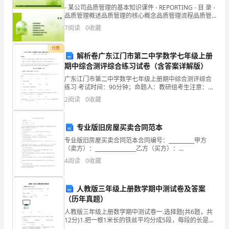
量
- 某公司品质管理的基本知识课件 - REPORTING - 目 录 -
品质管理概述品质管理的核心概念品质管理流程品质管
副
理工
7
阅读
0
收藏
总
付费
汇
解析卷广东江门市第二中学数学七年级上册
期中综合测评综合练习试卷（含答案详解版）
报
广东江门市第二中学数学七年级上册期中综合测评综合
练习 考试时间：90分钟；命题人：教研组考生注意：
工
1、本卷分第I卷（选择题）和第Ⅱ卷（非选择题）两部
2
阅读
0
收藏
分，满分100分，考试时间90分钟2、答卷前，考生务
作。
二，
专业版旧房屋买卖合同范本
专业版旧房屋买卖合同范本合同编号：__________甲方
下
（卖方）：________________乙方（买方）：
________________鉴于甲方为房屋的合法所有权人，愿意出
属
4
阅读
0
收藏
售其房屋；乙方愿意
部
人教版三年级上册数学期中测试卷及答案
门：
（历年真题）
人教版三年级上册数学期中测试卷一.选择题(共6题，共
资
12分)1.把一根1米长的铁丝平均分成5段，每段的长是（
）分米。A.1 B.2 C.202.秒针走一圈