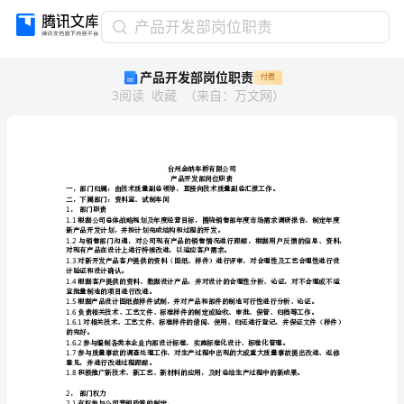
产
产品开发部岗位职责
品
产品开发部岗位职责
付费
开
3
阅读
收藏
（
来自
：
万文网
）
发
部
岗
位
职
责
二，下属部门：资料室、试制车间
台
1
，部门职责