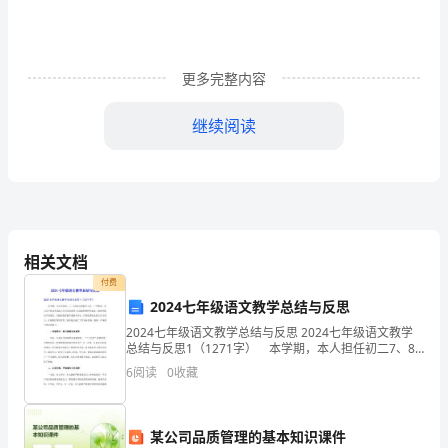
质
量
更多完整内容
副
继续阅读
总
3.8
领
导，
直
相关文档
接
付费
向
2024七年级语文教学总结与反思
2024七年级语文教学总结与反思 2024七年级语文教学
技
总结与反思1（1271字） 本学期，本人担任初二7、8
班语文课教学工作。一学期来，本人以学校及各处组工
6
阅读
0
收藏
术
作计划为指导;以加强师德师风建设，提高师
质
某公司品质管理的基本知识课件