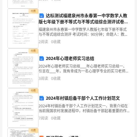
全体工作人员的配合下，我摆正自身位置，牢记
问
付费
达标测试福建泉州市永春第一中学数学人教
题
版七年级下册不等式与不等式组综合测评试卷
（解析版含答案）
的
福建泉州市永春第一中学数学人教版七年级下册不等式
与不等式组综合测评 考试时间：90分钟；命题人：教研
方
组考生注意：1、本卷分第I卷（选择题）和第Ⅱ卷（非选
2
阅读
0
收藏
择题）两部分，满分100分，考试时间90分钟2、
案，
付费
2024年心理老师实习总结
通
2024年心理老师实习总结____年心理老师实习总结一、
过
引言在____年，我有幸成为一名心理学专业的实习老师，
这是我实现职业梦想的重要一步。在这一年的实习经历
3
阅读
0
收藏
中，我深入了解了心理学教育的重要性，获得了
此
付费
活
2024年村镇后备干部个人工作计划范文
动
2024年村镇后备干部个人工作计划范文一、背景介绍在
当前我国农村发展进程中，村镇后备干部起着重要的作
增
用。作为未来农村干部的培养对象，我深感责任重大。
7
阅读
0
收藏
为了更好地服务于农村发展，提升村镇后备干部的能力
长
和素
付费