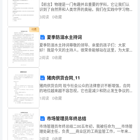
【前言】物理是一门有趣并且重要的学科，它让我们认
主
识到了自然界和人类世界的奥秘。我们在实践中学习物
理，更深入地学习科学知识，更好地理解和解决实际问
要
3
阅读
0
收藏
题。初中物理第一册：时间和速度的测量教案是初中物
理课程的
问
付费
夏季防溺水主持词
题
夏季防溺水主持词尊敬的领导、亲爱的孩子们：大家
与
好！我是今天的主持人，很荣幸能够站在这里，为大家
带来夏季防溺水的宣传活动。夏季是人们最喜欢的季节
2
阅读
0
收藏
难
之一，炎炎夏日里，人们纷纷涌向水边，享受清凉和快
乐。然而，
题，
猪肉供货合同_11
研
猪肉供货合同 现今社会公众的法律意识不断增强，合同
的地位越来越不容忽视，它也是减少和防止发生争议的
究
重要措施。你所见过的合同是什么样的呢？以下是小编
1
阅读
0
收藏
整理的猪肉供货合同，希望对大家有所帮助。猪肉
探
索
市场管理员年终总结
解
市场管理员年终总结二00五年初，我被任命为____市场管
理处副主任，负责____商业区的工商监管工作，一年来，
决
在分局党组的正确领导下，在管理处主任的全力支持和
2
阅读
0
收藏