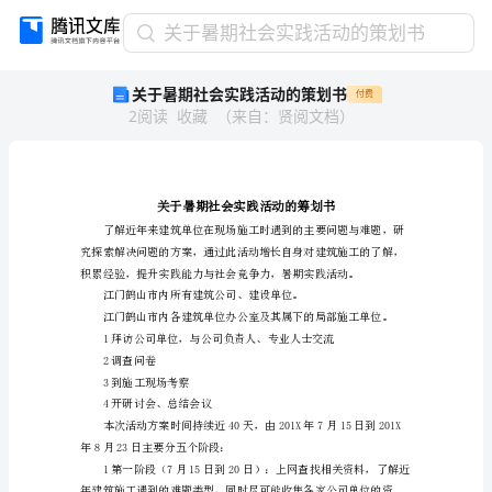
关
关于暑期社会实践活动的策划书
于
关于暑期社会实践活动的策划书
付费
暑
2
阅读
收藏
（
来自
：
贤阅文档
）
期
社
会
实
践
活
动