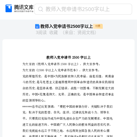
教
教师入党申请书2500字以上
师
教师入党申请书2500字以上
付费
入
3
阅读
收藏
（
来自
：
贤阅文档
）
党
申
请
书
2500
字
以