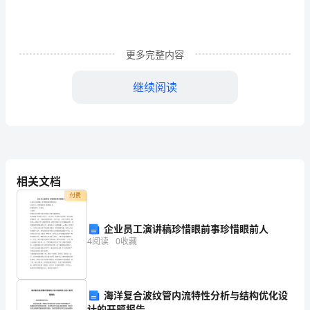
以
上》，
供
更多完整内容
大
继续阅读
家
参
考。
为
相关文档
大
付费
家
企业员工演讲稿珍惜眼前事珍惜眼前人
4
阅读
0
收藏
的
功”邪教组织的斗争进行到底。
《2500
字
海洋复合波纹管内流特性分析与结构优化设
计的开题报告