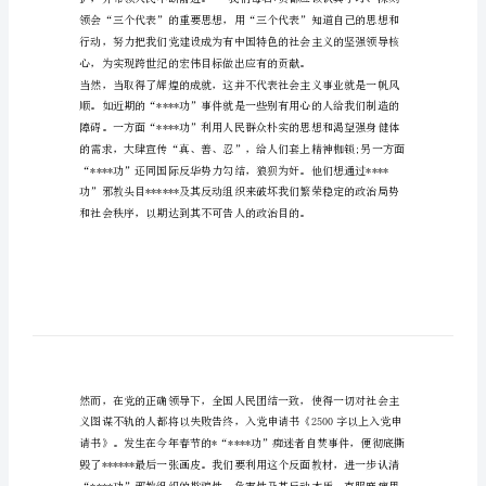
上
教
师
入
的坚强领导核心。
党
申
请
书
2500
字
以
上