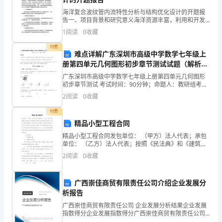
以
海洋复合波纹管内流特性分析与结构优化设计的开题报
告一、项目背景和研究意义海洋资源丰富，利用和开发
上
海洋资源已成为当今社会的重点之一。随着科技的不断
1
阅读
0
收藏
发展和创新，更多的海洋工程得以建设和实施，其中涉
入
及到大量
付费
难点详解广东深圳市高级中学数学七年级上
党
册第四单元几何图形初步章节测试试题（解析
卷）
申
广东深圳市高级中学数学七年级上册第四单元几何图形
初步章节测试 考试时间：90分钟；命题人：教研组考生
注意：1、本卷分第I卷（选择题）和第Ⅱ卷（非选择题）
请
2
阅读
0
收藏
两部分，满分100分，考试时间90分钟2、答卷前
书
付费
精品小型工程合同
范
精品小型工程合同发包单位： （甲方）法人代表；承包
单位： （乙方）法人代表；按照《民法典》和《建筑安
本》，
装工程承包合同条例》的原则，结合本工程的具体情
2
阅读
0
收藏
况，经甲乙双方多次协商，并达到双方同意，有甲方在
务。
供
开发
大
广西崇佳商贸有限责任公司介绍企业发展分
析报告
家
广西崇佳商贸有限责任公司 企业发展分析结果企业发展
指数得分企业发展指数得分广西崇佳商贸有限责任公司
参
综合得分说明：企业发展指数根据企业规模、企业创