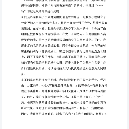
为
大
家
的
《教
师
入
党
申
请
书
2500
字