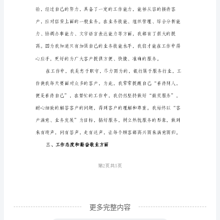
结
标
准
范
要有以下几点体会：
文
一、品德素质修养和
尊
敬
的
领
导：
我
自
____
更多完整内容