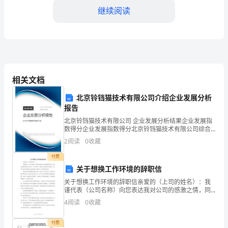
年
继续阅读
____
月
毕
业
相关文档
于
北京铃铛猫技术有限公司介绍企业发展分析
报告
湖
北京铃铛猫技术有限公司 企业发展分析结果企业发展指
反员工守则要求的事。
南
数得分企业发展指数得分北京铃铛猫技术有限公司综合
得分说明：企业发展指数根据企业规模、企业创新、企
2
阅读
0
收藏
大
业风险、企业活力四个维度对企业发展情况进行评价。
二、业务知识和工作能力方面
该企
付费
学
关于想换工作环境的辞职信
后，
关于想换工作环境的辞职信亲爱的（上司的姓名）：我
谨代表（公司名称）向您表达我对公司的感激之情，同
加
时我也感谢您在过去的（工作年限）年里给予我的机会
4
阅读
0
收藏
和指导。我写这封信是想通知您我将辞去目前在公司担
任的职位
入
付费