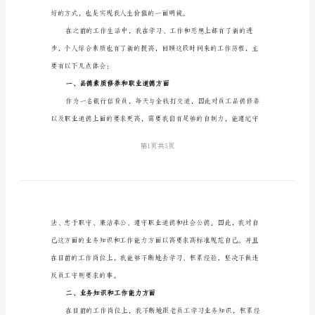
范
文
（二
篇）
2024
新
员
工
年
终
总