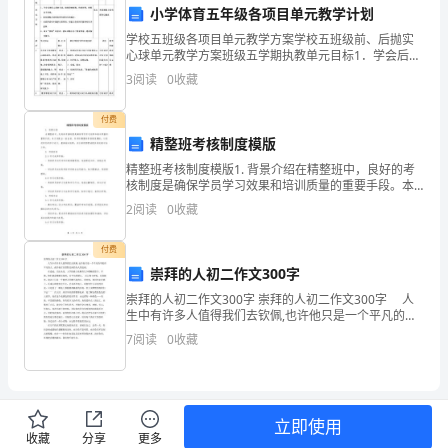
了
小学体育五年级各项目单元教学计划
学校五班级各项目单元教学方案学校五班级前、后抛实
农
心球单元教学方案班级五学期执教单元目标1．学会后抛
实心球的方法，做到蹬地展腹，快速挥臂，把握出手时
村
3
阅读
0
收藏
机。提高腰腹力量和肢体协调用力的能力。在投掷活动
中能够
商
付费
精整班考核制度模版
业
精整班考核制度模版1. 背景介绍在精整班中，良好的考
银
核制度是确保学员学习效果和培训质量的重要手段。本
文将提出一套全面、科学的精整班考核制度模板，以促
2
阅读
0
收藏
进学员的学习动力、提高培训效果，并为班级管理者提
行，
供有
付费
现
崇拜的人初二作文300字
实
崇拜的人初二作文300字 崇拜的人初二作文300字 人
生中有许多人值得我们去钦佩,也许他只是一个平凡的不
习
能再平凡的人。或许他正在默默无闻的为人类造福。
7
阅读
0
收藏
在造成，天还未亮，上学的路上依稀有几个模
期
满，
立即使用
根
收藏
分享
更多