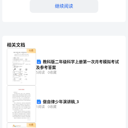
方
继续阅读
共
同
签
（具体时间）内提出索赔要求。
订，
相关文档
第六部分：违约责任
付费
分
教科版二年级科学上册第一次月考模拟考试
别
及参考答案
为
5
阅读
0
收藏
任。
销
第七部分：争议解决
售
做自律少年演讲稿_3
方
1
阅读
0
收藏
的，可依法进行申诉。
（以
第八部分：其他条款
下
付费