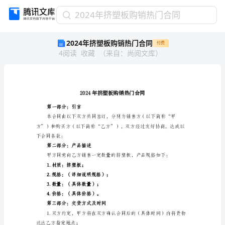
2024
2024年挤塑板购销热门合同
年
2024年挤塑板购销热门合同
付费
挤
4
阅读
收藏
（
来自
：
尚阅文库
）
塑
板
购
销
热
门
第一部分：引言
合