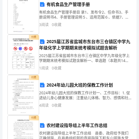
有机食品生产管理手册
简
有机食品生产管理手册目 录1、发布令2、任命书3、手
称
册说明书4、手册管理说明５、适用范围６、依据7、术
语和定义8、公司简介９、质量方针和目标1０、管理组
3
阅读
0
收藏
甲方（盖章）：
“甲
织机构图11、部门职责及权限12、有机生产计划
乙方（盖章）：
方”）
付费
2025届江苏省盐城市东台市三仓镇区中学九
年级化学上学期期末统考模拟试题含解析
和
签订日期：
2025届江苏省盐城市东台市三仓镇区中学九年级化学上
购
学期期末统考模拟试题含解析一、单选题（本题共14小
题，每题1分，共14分）1、下列标志与消防安全无关的
1
阅读
0
收藏
买
是（ ）A． B． C． D．2、下列不属于
付费
方
2024年幼儿园大班的保教工作计划
（以
2024年幼儿园大班的保教工作计划一、工作目标：1. 促
进幼儿身心健康发展：注重幼儿体格、智力、感情和社
下
交等多方面的发展。2. 培养幼儿好奇心和探索精神：通
4
阅读
0
收藏
过创设富有挑战性和趣味性的学习环境，积极培养
简
付费
称
农村建设指导组上半年工作总结
农村建设指导组上半年工作总结 县委、政府给予我们
“乙
正确领导，在县委组织部的直接指导下和东山瑶族乡党