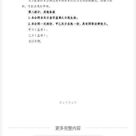
第
的质量和数量是否符合合同要求。
一
第四部分：付款方式
部
分：
的（具体比例）作为订金；
引
言
第五部分：质量保证及售后服务
本
合
售后服务；
同
由
以
下
更多完整内容
双