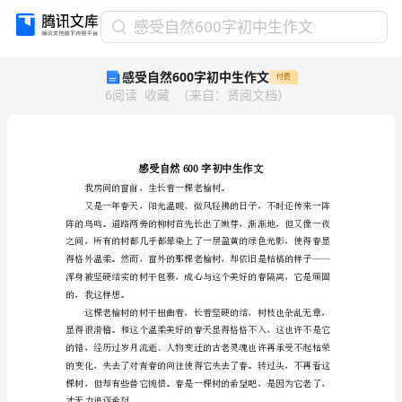
感
感受自然600字初中生作文
受
感受自然600字初中生作文
付费
自
6
阅读
收藏
（
来自
：
贤阅文档
）
然
600
字
初
中
生
作