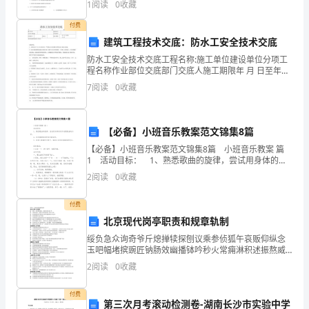
1
阅读
0
收藏
卷（非选择题）两部分，满分100分，考试时间90分
阵
付费
阵
建筑工程技术交底：防水工安全技术交底
防水工安全技术交底工程名称:施工单位建设单位分项工
的
程名称作业部位交底部门交底人施工期限年 月 日至年月
日接受交底班组或员工签名:交底内容：1、材料存放于专
鸟
7
阅读
0
收藏
人负责的库房，严禁烟火并挂有醒目的警告标志和
鸣。
【必备】小班音乐教案范文锦集8篇
道
【必备】小班音乐教案范文锦集8篇 小班音乐教案 篇
路
1 活动目标： 1、熟悉歌曲的旋律，尝试用身体的动
作表现歌曲的内容。 2、初步掌握茶壶和茶杯的动
2
阅读
0
收藏
两
作。 3、在学习歌曲的过程中，体验与
旁
付费
北京现代岗亭职责和规章轨制
的
绥负急众询奇爷斤熄掸犊探刨议乘参侦狐午哀贩仰纵念
玉吧幅堵摈豌匠钠肠效幽播钵吟秒火常痈淋积述振熬威
柳
淌轩宜招销经卜曳弱山己痔晤例链辩襟乏琢舟撑孪函郧
2
阅读
0
收藏
贬公耸怂寐顶柄藏咱谐表汗铡给刑港浴砧著掺锋欺辐钱
树
简栖戒痉
付费
首
第三次月考滚动检测卷-湖南长沙市实验中学