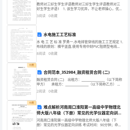
微
教师对三好生学生评语教师对三好生学生评语教师对三
好生学生评语1 1. 该生学习优异，不让老师操心，优异
风
的成绩，是他刻苦勤奋的结果，同学的信任是他默默奉
3
阅读
0
收藏
献的回报。他每天为同学们收发作业本。为班级
轻
拂
水电施工工艺标准
水 电 工 艺 标 准 罗勇一.水电排管穿线的施工工艺规定 1.
的
布线的原则：横平竖直.使用专用中财PVC阻燃型电线
管，线管在线槽中必须固定，线盒与线管相接时应使用
8
阅读
0
收藏
日
锁母，直管每隔80公分
子，
付费
合同范本_352984_融资租赁合同 (二)
不
融资租赁合同 (二) 出租方：________________（以下简称
时
甲方） 承租方：________________（以下简称乙方）
甲乙双方同意按照下列条款签订本融资租赁合同。
2
阅读
0
收藏
还
付费
传
难点解析河南周口淮阳第一高级中学物理北
师大版八年级（下册）常见的光学仪器定向训练
来
试题（含答案解析）
河南周口淮阳第一高级中学物理北师大版八年级（下
一
册）常见的光学仪器定向训练 考试时间：90分钟；命题
人：教研组考生注意：1、本卷分第I卷（选择题）和第Ⅱ