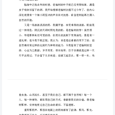
文
感
受
自
的，我这样想。
然
600
字
初
中
生
才无力追逐希望。
作
文