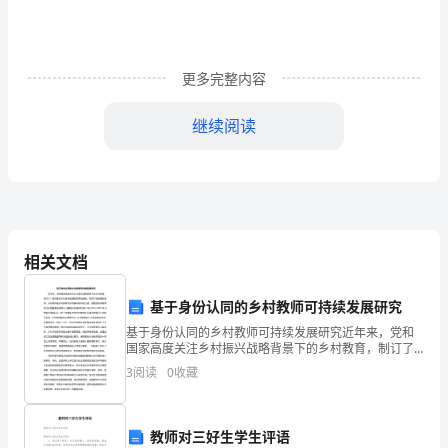
榆
树。
更多完整内容
又
继续阅读
是
一
年
春
相关文档
天，
仿佛都有了生命，诉说着天地的美。
基于身份认同的乡村教师可持续发展研究
阳
基于身份认同的乡村教师可持续发展研究近年来，党和
国家高度关注乡村振兴战略背景下的乡村教育，制订了
光
一系列推动乡村教育发展的政策和措施，取得了较显著
3
阅读
0
收藏
的成绩。乡村教师是乡村教育与乡村振兴的中坚力量，
温
是我国实
暖、
教师对三好生学生评语