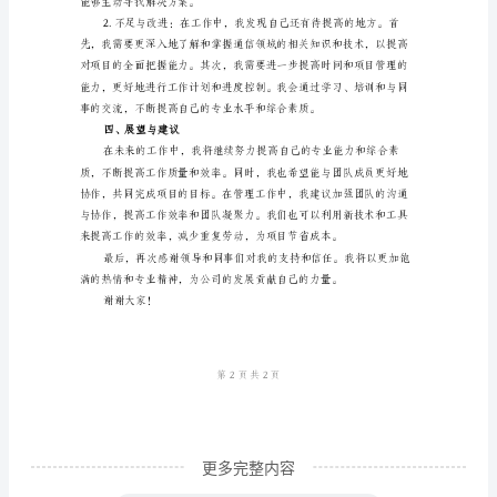
报
告
项目的通信质量。
个
人
年
终
报
告
尊
敬
的
领
更多完整内容
导、