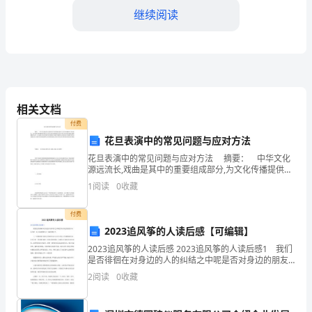
继续阅读
同
事
们：
大
相关文档
家
付费
好！
花旦表演中的常见问题与应对方法
三、自我评估与改进
花旦表演中的常见问题与应对方法 摘要： 中华文化
首
源远流长,戏曲是其中的重要组成部分,为文化传播提供了
优良载体。花旦表演中眼神能够对角色内心进行传递,将
1
阅读
0
收藏
先，
戏曲的艺术性凸显出来,因而必须要正确把握眼神
感
付费
2023追风筝的人读后感【可编辑】
谢
能够主动寻找解决方案。
2023追风筝的人读后感 2023追风筝的人读后感1 我们
是否徘徊在对身边的人的纠结之中呢是否对身边的朋友
各
尽心尽力呢一本《追风筝的人》令我思绪万千。 十二
2
阅读
0
收藏
岁的阿富汗富家少爷阿米尔从小与仆人的儿子哈
位