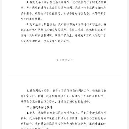
报
告
通
信
一、工作概述
监
理
总
结
个
人
二、工作内容与成果
年
终