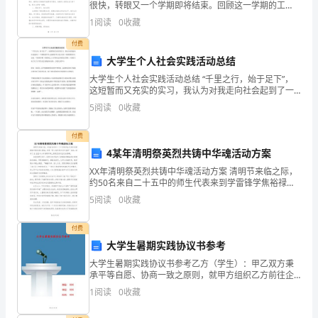
也
很快，转眼又一个学期即将结束。回顾这一学期的工
作，对我们四年级数学教研组的每位老师，都是收益良
1
阅读
0
收藏
感
多。本学期，我们教研组的四位老师日常教学工作是非
常认真负责
付费
谢
大学生个人社会实践活动总结
各
大学生个人社会实践活动总结 “千里之行，始于足下”，
这短暂而又充实的实习，我认为对我走向社会起到了一
位
个桥梁的作用，过渡的作用，是人生的一段重要的经
5
阅读
0
收藏
历，也是一个重要步骤，对将来走上工作岗位也有着很
大帮助
同
付费
事
4某年清明祭英烈共铸中华魂活动方案
XX年清明祭英烈共铸中华魂活动方案 清明节来临之际，
的
约50名来自二十五中的师生代表来到学雷锋学焦裕禄主
题馆，开展“网上祭英烈共筑中国梦”活动，拉开了XX县区
5
阅读
0
收藏
辛
中小学清明节网上祭英烈系列活动的序幕。
勤
付费
大学生暑期实践协议书参考
工
大学生暑期实践协议书参考乙方（学生）：甲乙双方秉
承平等自愿、协商一致之原则，就甲方组织乙方前往企
作
业实习事宜签订本协议书，双方承诺共同遵守以下所列
1
阅读
0
收藏
协议：一、实习期限本协议约定的实习起止日期为： 年
和
月