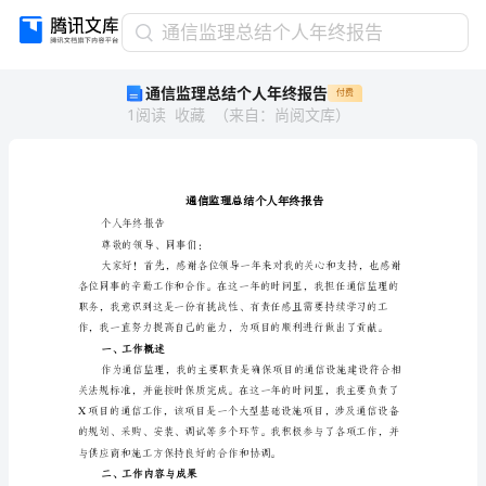
通
通信监理总结个人年终报告
信
通信监理总结个人年终报告
付费
监
1
阅读
收藏
（
来自
：
尚阅文库
）
理
总
结
个
人
年
个人年终报告
尊敬的领导、同事们：
终