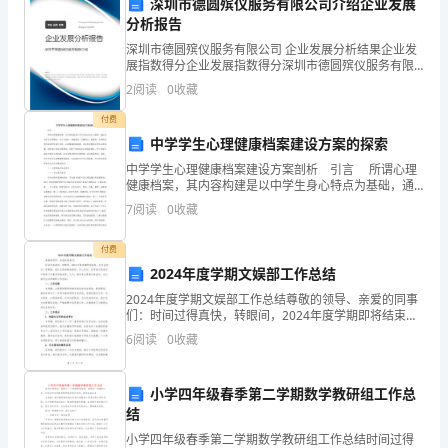
领
深圳市德圆殡仪服务有限公司介绍企业发展
分析报告
导
深圳市德圆殡仪服务有限公司 企业发展分析结果企业发
展指数得分企业发展指数得分深圳市德圆殡仪服务有限
一
公司综合得分说明：企业发展指数根据企业规模、企业
2
阅读
0
收藏
创新、企业风险、企业活力四个维度对企业发展情况进
年
行评
四、展望与建议
付费
来
中学学生心理健康档案建设方案的探索
中学学生心理健康档案建设方案剖析 引言 所谓心理
对
健康档案，其内容构建是以中学生身心特点为基础，通
过对中学生心理测评，从个人资料、家庭情况、性格特
我
7
阅读
0
收藏
点、价值观、心理状况等方面对学生进行评价。心理健
康
的
付费
2024年度学期文娱部工作总结
关
2024年度学期文娱部工作总结尊敬的领导、亲爱的同事
心
们：时间过得真快，转眼间，2024年度学期即将结束。
在过去的这一学期里，我们文娱部紧密团结，齐心协
6
阅读
0
收藏
和
力，在学校文娱活动中取得了丰富多彩的成果。今天，
我
支
小学四年级春季第二学期数学教研组工作总
谢谢大家！
结
持，
小学四年级春季第二学期数学教研组工作总结时间过得