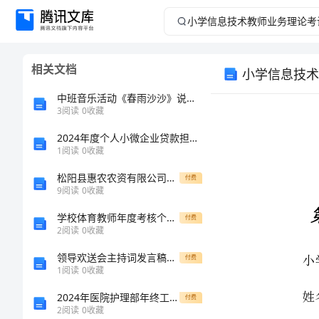
小
学
相关文档
小学信息技术
信
中班音乐活动《春雨沙沙》说课稿
息
3
阅读
0
收藏
2024年度个人小微企业贷款担保委托服务协议
技
1
阅读
0
收藏
术
松阳县惠农农资有限公司贤溪门市部介绍企业发展分析报告
付费
9
阅读
0
收藏
教
学校体育教师年度考核个人总结
付费
2
阅读
0
收藏
师
领导欢送会主持词发言稿范文
付费
业
1
阅读
0
收藏
1.
2024年医院护理部年终工作总结
付费
务
2
阅读
0
收藏