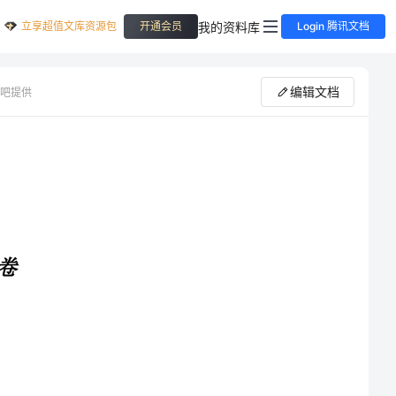
立享超值文库资源包
我的资料库
开通会员
Login 腾讯文档
编辑文档
吧提供
小学课程标准中规定教学评价必须以（）为依据，本着对发展学生个性和创造精神有利的原则进行。