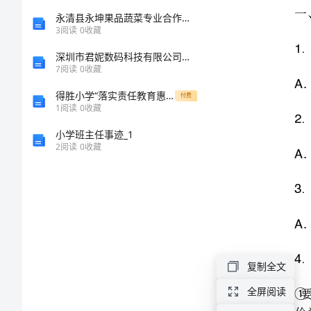
理
永清县永坤果品蔬菜专业合作社介绍企业发展分析报告
3
阅读
0
收藏
论
深圳市君妮数码科技有限公司介绍企业发展分析报告
7
阅读
0
收藏
考
得胜小学“落实责任教育惠民”工作总结
付费
1
阅读
0
收藏
试
小学班主任事迹_1
4.
试
2
阅读
0
收藏
卷
[精
5.
选
A
复制全文
多
B
全屏阅读