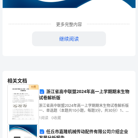
钦
州
市
更多完整内容
钦
继续阅读
北
区
华
农
相关文档
追
付费
浙江省高中联盟2024年高一上学期期末生物
梦
试卷解析版
作社
浙江省高中联盟2024年高一上学期期末生物试卷解析版
生
一、单选题（本题共10小题，每题3分，共30分）1、在
探究不同的温度对酶活性影响的实验时，温度和pH分别
1
阅读
0
收藏
1
态
企业发展分析结果
属于( )A．自变量和因变量 B．因
种
任丘市嘉隆机械传动配件有限公司介绍企业
发展分析报告