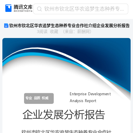
钦
钦州市钦北区华农追梦生态种养专业合作社介绍企业发展分析报告
州
钦州市钦北区华农追梦生态种养专业合作社介绍企业发展分析报告
市
3
阅读
收藏
（
来自
：
薪酬网
）
钦
北
区
华
农
追
梦