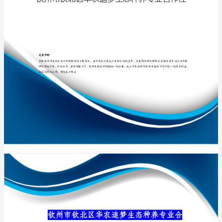
生
态
种
专业品质权威
养
专
业
合
作
社