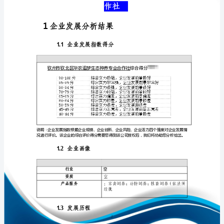
介
绍
企
业
免责声明:
发
如需引用或合作，请与我方联系:
展
分
析
报
1
告