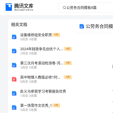
公
劳
相关文档
公劳务合同模
务
设备维修组安全职责
付费
合
6
阅读
0
收藏
2024年财政争先创优个人事迹
同
付费
2
阅读
0
收藏
Print
模
第三次月考滚动检测卷-河南郑州桐柏一中数学七年级上册期中综合测评专项练习试题（含答案解析）
付费
3
阅读
0
收藏
板
高中物理人教版必修1时间和位移教学设计
付费
8
阅读
0
收藏
8
赴义乌参观学习考察报告优秀
篇
1
阅读
0
收藏
订本合同。
第一场雪作文优秀_1
Print
付费
5
阅读
0
收藏