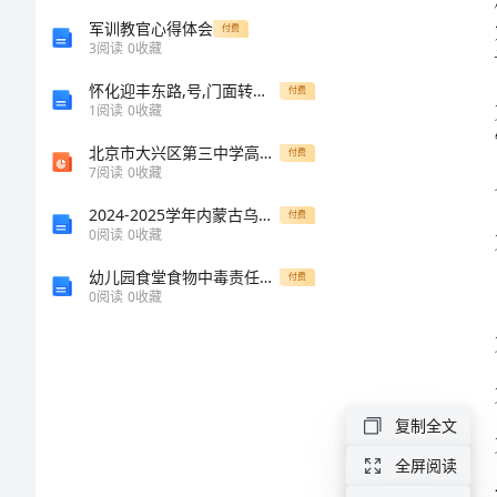
公
宁机电厂
军训教官心得体会
付费
劳
3
阅读
0
收藏
务
怀化迎丰东路,号,门面转租赁合同
付费
1
阅读
0
收藏
合
北京市大兴区第三中学高中地理《4.2 旅游开发中的环境保护》课件 新人教版选修3(1)
付费
同
7
阅读
0
收藏
模
2024-2025学年内蒙古乌拉特前旗一中高一生物上学期期末预测试题含解析
付费
0
阅读
0
收藏
板
幼儿园食堂食物中毒责任追究制度
8
付费
0
阅读
0
收藏
1
篇
公
劳
2
复制全文
务
全屏阅读
合