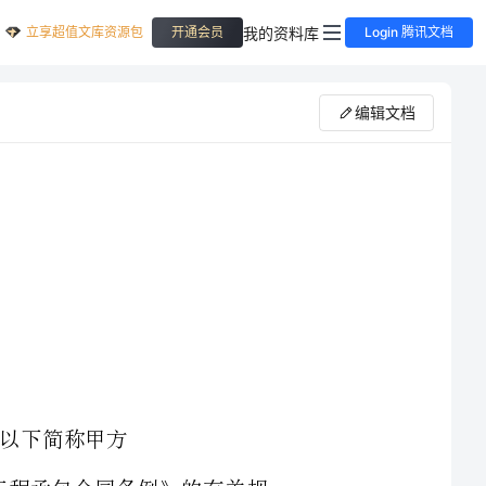
立享超值文库资源包
我的资料库
开通会员
Login 腾讯文档
编辑文档
根据《中华人民共和国经济合同法》和《建筑安装工程承包合同条例》的有关规
定，为了明确双方在建筑劳务合作中的权利，义务和违约责任，经双方协商同意签
第一条合作项目：武汉市三达经济发展有限公司安装工程项目工程地址：山东济