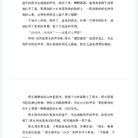
雨
的
声
300字，希望能够帮助到大家。
音
作
我都爱听，但是我尤其爱听
文
300
字
听
雨
的
声
音