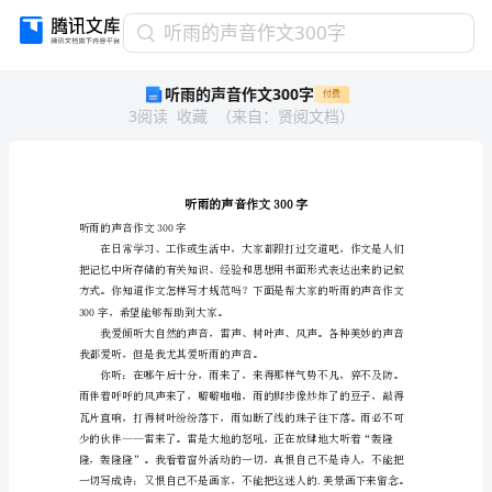
听
听雨的声音作文300字
雨
听雨的声音作文300字
付费
的
3
阅读
收藏
（
来自
：
贤阅文档
）
声
音
作
文
300
字
听雨的声音作文300字
听