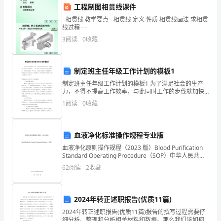
工程制图相贯线课件
文
- 相贯线 教学要点 - 相贯线 定义 性质 相贯线画法 求相贯
和风声夹杂在一起，响声冲天。
线过程 - -
是
3
阅读
0
收藏
人
们
制定班主任年级工作计划的模板1
把
制定班主任年级工作计划的模板1 为了满足社会的生产
力，不得不提高工作效率，与此同时工作的步伐就加快
记
了，为了使步伐的加快不影响正常的秩序，这时就得提
1
阅读
0
收藏
出一种计划。下面是小编为大家整理的关于制定班主任
处蹿着找避雨的地方。
忆
中
血液净化标准操作规程专业版
血液净化原则操作规程（2023 版）Blood Purification
所
Standard Operating Procedure（SOP）中华人民共和
国卫生部 二〇一〇年一月前 言慢性肾脏病发病率逐
存
62
阅读
2
收藏
储
热闹。
2024年转正述职报告(优质11篇)
的
2024年转正述职报告(优质11篇)报告的撰写过程需要仔
细分析、整理和分析相关材料和数据。那么我们该如何
深的森林里……