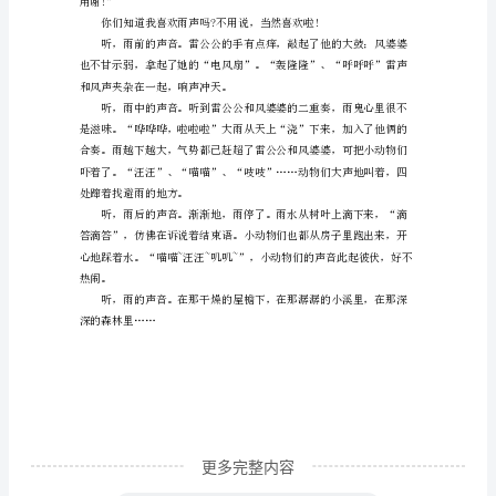
作
文
300
字
在
日
常
学
习、
工
作
更多完整内容
或