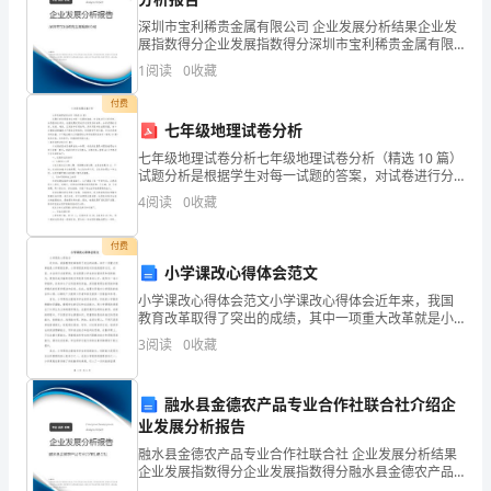
计
深圳市宝利稀贵金属有限公司 企业发展分析结果企业发
划
展指数得分企业发展指数得分深圳市宝利稀贵金属有限
公司综合得分说明：企业发展指数根据企业规模、企业
1
阅读
0
收藏
1
创新、企业风险、企业活力四个维度对企业发展情况进
行评
付费
新
七年级地理试卷分析
学
七年级地理试卷分析七年级地理试卷分析（精选 10 篇）
试题分析是根据学生对每一试题的答案，对试卷进行分
年
析研究，并作整体性评价。依据试题试用或正式使用后
4
阅读
0
收藏
的结果，分析试题的信度、效度、难度、区别度和客观
已
性
付费
一、目标：
经
小学课改心得体会范文
小学课改心得体会范文小学课改心得体会近年来，我国
开
教育改革取得了突出的成绩，其中一项重大改革就是小
学课程改革。小学课程改革是对传统的教学方式、内
始，
3
阅读
0
收藏
容、方法进行全面革新，旨在提高小学生的全面素质和
促进幼儿的身心发展。
创新能力，
幼
融水县金德农产品专业合作社联合社介绍企
二、实施措施：
儿
业发展分析报告
融水县金德农产品专业合作社联合社 企业发展分析结果
小
企业发展指数得分企业发展指数得分融水县金德农产品
专业合作社联合社综合得分说明：企业发展指数根据企