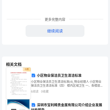
幼
儿
更多完整内容
园
继续阅读
小
班
炼，促进体格健康发展。
上
学
三、老师工作方面
相关文档
期
付费
教
小区物业保洁员卫生清洁标准
小区物业保洁员卫生清洁标准(4)_物业经理人 小区物业
师
保洁员卫生清洁标准（四） 楼内区域卫生 一、各楼层公
共区域卫生清洁标准： 1、地面：无废杂物、纸屑和污
6
阅读
0
收藏
工
迹。
改进，不断完善。
作
深圳市宝利稀贵金属有限公司介绍企业发展
分析报告