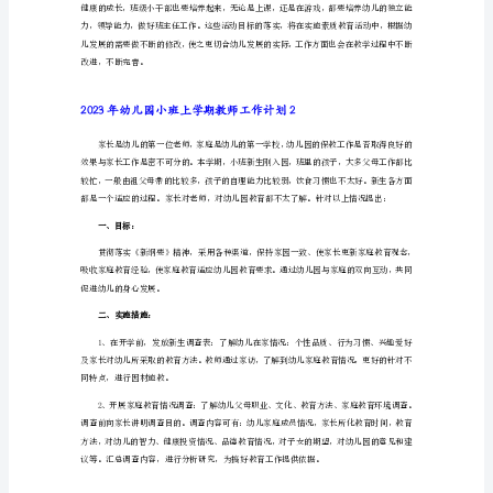
小
班
感受与同伴一起游戏的乐趣。
上
学
期
实际运用中得到发展、
教
师
工
常用玩具，知道使用礼貌用语。
作
计
划
2023
年