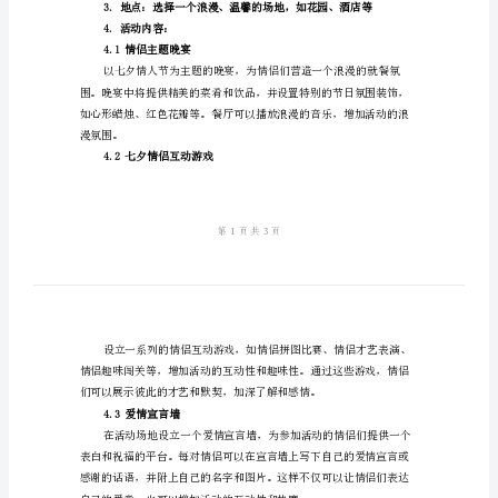
方
案
范
二、活动目标
文
2024
2
七
夕
三、活动策划方案
情
1.主题：爱的相遇，幸福永恒
人
2.时间：2024年7月7日
节
活
4.活动内容：