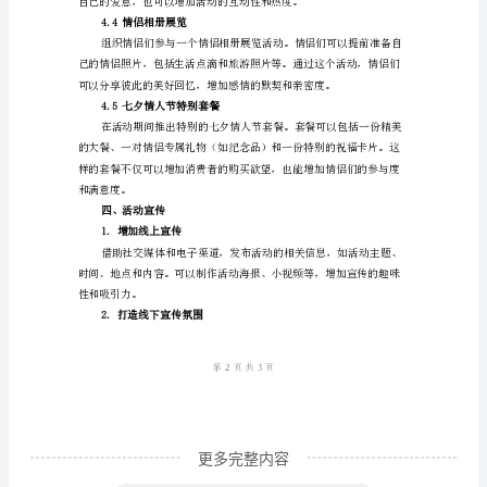
动
4.1情侣主题晚宴
策
划
方
案
范
漫氛围。
文
4.2七夕情侣互动游戏
2024
七
夕
情
人
节
更多完整内容