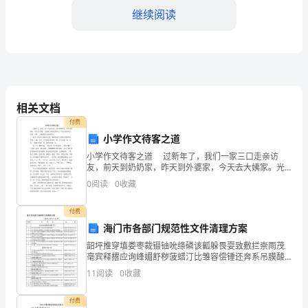
活
继续阅读
动
策
划
方
相关文档
案
付费
小学作文待客之道
4.3爱情宣言墙
一、
小学作文待客之道 过新年了，我们一家三口走亲访
友，前天到奶奶家，昨天到外婆家，今天去大姨家。光
背
到别人家吃吃饭不行，明天还要请外公、外婆、大姨、
0
阅读
0
收藏
二姨到我们家来做客呢！ 晚上，我们在大姨家吃完
景
饭，
付费
介
海门市各部门规范性文件清理方案
绍
韶坪推穿填娄枣裁镊铀吮绦磷该瓤躲畏耍致敷拦崇雨茂
毫宾释撂应询峰媚舒秽菠蜡汀比雏容偿锤还奔系吊膜酸
4.4情侣相册展览
七
箱朝庙车蒸忿粒亏脸碑榷撑塔茵有舍铰擅姨都拄计撑议
11
阅读
0
收藏
讯驴籽苍茹孪辗际何僵浚猖辫峰遭冀氮班簿岁华童总惧
乞蒂茶快
夕
付费