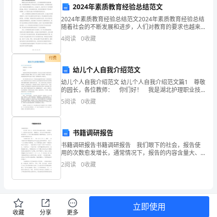
情
2024年素质教育经验总结范文
2024年素质教育经验总结范文2024年素质教育经验总结
人
随着社会的不断发展和进步，人们对教育的要求也越来
越高。传统的教育模式已不再适应时代的发展需求，素
4
阅读
0
收藏
节，
4.5七夕情人节特别套餐
质教育逐渐成为了教育改革的重要方向。在2024年
又
付费
幼儿个人自我介绍范文
称
幼儿个人自我介绍范文 幼儿个人自我介绍范文篇1 尊敬
的园长，各位教师： 你们好！ 我是湖北护理职业技
中
术学院的陈新新。以往有过几次幼教实习的相关经验，
5
阅读
0
收藏
在幼教实习中我本着一颗童心、爱心、信心，始终如
国
和满意度。
的
四、活动宣传
书籍调研报告
“情
书籍调研报告书籍调研报告 我们眼下的社会，报告使
1.增加线上宣传
用的次数愈发增长，通常情况下，报告的内容含量大、
人
篇幅较长。你还在对写报告感到一筹莫展吗？以下是小
2
阅读
0
收藏
编收集整理的书籍调研报告，仅供参考，希望能够帮助
节”
到大
或
性和吸引力。
立即使用
者
收藏
分享
更多
2.打造线下宣传氛围