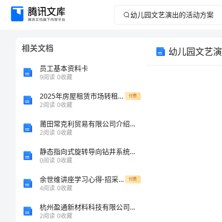
幼
儿
相关文档
幼儿园文艺演
园
员工基本资料卡
文
9
阅读
0
收藏
2025年房屋租赁市场转租合同范本
艺
付费
2
阅读
0
收藏
演
莆田常克利贸易有限公司介绍企业发展分析报告
2
阅读
0
收藏
出
静态指向式旋转导向钻井系统导向执行机构的设计与研究的任务书
0
阅读
0
收藏
的
余世维讲座学习心得-招采中心[修改版]
付费
活
4
阅读
0
收藏
杭州盈通新材料科技有限公司介绍企业发展分析报告
动
2
阅读
0
收藏