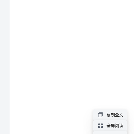
方
案
幼
儿
园
文
艺
演
出
的
复制全文
活
全屏阅读
动