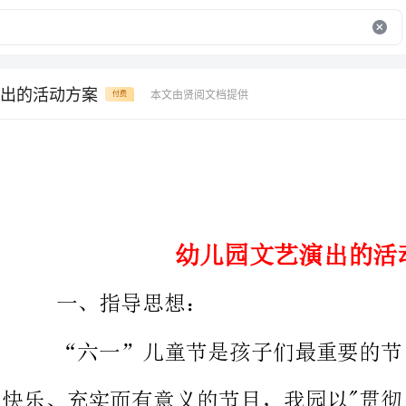
出的活动方案
本文由贤阅文档提供
付费
幼儿园文艺演出的活动方案
一、指导思想：
“六一”儿童节是孩子们最重要的节日，
快乐、充实而有意义的节目，我园以"贯彻《
精神"为指针，以"礼仪教育"为活动宗旨，弘
促进社会主义精神文明建设，培养幼儿良好的文明礼仪品质。