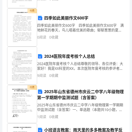
憾地，我必须宣布，由于身体健康原因，我不得不辞去__
－
付费
－
四季如此美丽作文600字
四季如此美丽作文600字 四季如此美丽作文600字 满
－》。
地鲜花的春天，鸟儿唱着优美的歌曲；郁郁葱葱的夏
天，蝉儿大声地鸣叫着；黄叶纷飞的秋天，大雁排着队
七
0
阅读
0
收藏
向南方飞去；雪花朵朵的冬天，动物们都冬眠了。是
月
2024医院年度考核个人总结
一，
2024医院年度考核个人总结尊敬的领导、各位评委：大
中
家好！我是XX科室的XX，本次医院年度考核的参评者之
一。在过去的一年时间里，我本着对患者负责、对职业
9
阅读
0
收藏
敬业的态度，努力工作，积极实施创新项目，提高自我
国
付费
人
2025年山东省德州市庆云二中学八年级物理
第一学期期中监测试题（含答案）
民
2025年山东省德州市庆云二中学八年级物理第一学期期
对
中监测试题（含答案）一、单选题（本题共10小题，每
题3分，共30分）1、用同一凸透镜在光具座上分别探究
1
阅读
0
收藏
长短不同的甲、乙两物体的成像情况，甲物体比乙物
这
小班语言教案：雨天里的多多教案及教学反