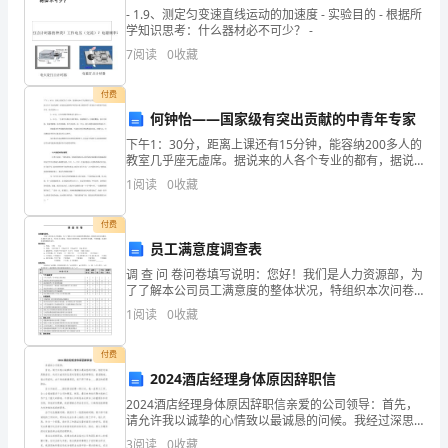
×××，
- 1.9、测定匀变速直线运动的加速度 - 实验目的 - 根据所
学知识思考：什么器材必不可少？ -
今
7
阅读
0
收藏
天
付费
何钟怡——国家级有突出贡献的中青年专家
我
下午1：30分，距离上课还有15分钟，能容纳200多人的
演
教室几乎座无虚席。据说来的人各个专业的都有，据说
还包括那些平时很少来上课的同学，据说台下坐着的不
1
阅读
0
收藏
讲
仅是学生、还有老师…… 1：40分，人
的
付费
员工满意度调查表
题
调 查 问 卷问卷填写说明：您好！我们是人力资源部，为
了了解本公司员工满意度的整体状况，特组织本次问卷
目
调查，本调查不记姓名，不涉及员工隐私；为保证问卷
1
阅读
0
收藏
的效度，请回答所有问题，不要遗漏；真诚的希望得到
是
您
付费
《－
2024酒店经理身体原因辞职信
－
2024酒店经理身体原因辞职信亲爱的公司领导：首先，
请允许我以诚挚的心情致以最诚恳的问候。我经过深思
－
熟虑后，决定以诚实的态度向您提交我的辞职信。很遗
3
阅读
0
收藏