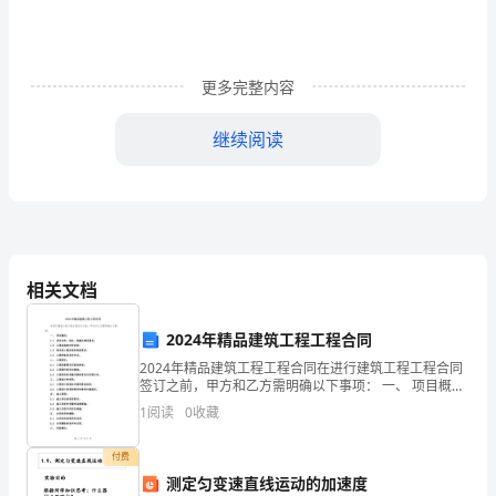
我
是
更多完整内容
来
自
继续阅读
****
的
一
名
相关文档
演
2024年精品建筑工程工程合同
讲
2024年精品建筑工程工程合同在进行建筑工程工程合同
签订之前，甲方和乙方需明确以下事项： 一、 项目概
员，
况： 1.1 项目名称、地址、规模及建设要求； 1.2 工程实
1
阅读
0
收藏
施的时间安排； 1.3
我
付费
叫
测定匀变速直线运动的加速度