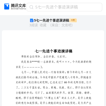
5
5七一先进个事迹演讲稿
七
5七一先进个事迹演讲稿
付费
一
3
阅读
收藏
（
来自
：
文库吧
）
先
进
个
事
迹
演
讲