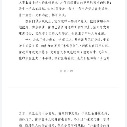
稿
七
目是《－－－－－－》。
一
先
进
个
事
迹
演
讲
稿
尊