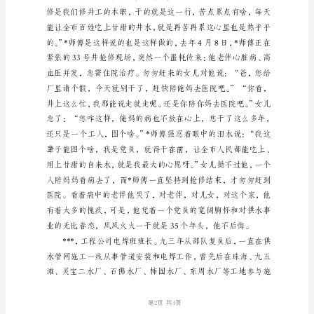
敬
勇往直前、无私奉献、挥写赤诚。
的
各
位
领
导、
各
位
评
委。
大
家
好。