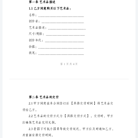
文
文
鉴于：
化
艺
术
卖文化艺术品的权利；
品
买
术品”）。
卖
合
同
协议：
范
第一条艺术品描述
文