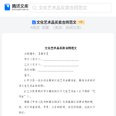
文
文化艺术品买卖合同范文
化
文化艺术品买卖合同范文
付费
艺
4
阅读
收藏
（
来自
：
尚阅文库
）
术
品
买
卖
合
同
合同编号：【编号】
范