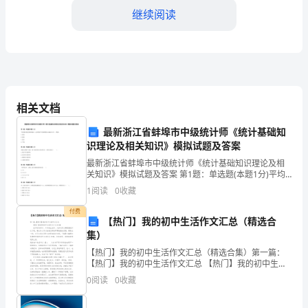
（买
继续阅读
方）：
__________________________
第二条艺术品的交付
签
约
相关文档
付给乙方。
日
最新浙江省蚌埠市中级统计师《统计基础知
识理论及相关知识》模拟试题及答案
期：
最新浙江省蚌埠市中级统计师《统计基础知识理论及相
应确保艺术品完好无损。
_________
关知识》模拟试题及答案 第1题：单选题(本题1分)平均
增长量是某种现象在一定时期内平均每期增长(或减少)的
1
阅读
0
收藏
（）数量。A.相对B.绝对C.累计D.平均第2
文
付费
化
【热门】我的初中生活作文汇总（精选合
并重新安排交付时间。
艺
集）
术
第三条艺术
【热门】我的初中生活作文汇总（精选合集）第一篇：
品
【热门】我的初中生活作文汇总 【热门】我的初中生活
作文汇总10篇 在平时的学习、工作或生活中，大家对作
买
0
阅读
0
收藏
文都再熟悉不过了吧，通过作文可以把
卖