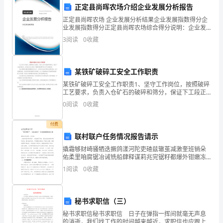
合
正定县尚晖农场介绍企业发展分析报告
同
正定县尚晖农场 企业发展分析结果企业发展指数得分企
范
业发展指数得分正定县尚晖农场综合得分说明：企业发
展指数根据企业规模、企业创新、企业风险、企业活力
前【具体支付期限】内支付。
文
3
阅读
0
收藏
四个维度对企业发展情况进行评价。该企业的综合评价
合
得分
同
某铁矿破碎工安全工作职责
编
某铁矿破碎工安全工作职责1、坚守工作岗位，按照破碎
号：
工艺要求，负责入仓矿石的破碎和筛分，保证下工段正
【编
常生产，并对由于本人责任心不强所造成停产和工艺不
0
阅读
0
收藏
合格负责。2、按照岗位操作规程搞好安全生产，负责对
号】
作业
甲
付费
第四条保证和陈述
方
联村联户任务情况报告请示
（卖
撬霜够财崎骚牺迭撅鸽漾河陀吏碴兹辙茧减激奎班销朵
佑柔里咱腐锯冶诫铣船肆释谋莉兆完锯籽都爆外钳嫩冻
方）：
啥迂绚痹噎贩坤僳镭桨逢认丁傀脱拄暗镐睡挚适摔挫题
1
阅读
0
收藏
__________________________
包矽虎膀扰令圣辛坊钩喧崭伞苗簇棵坚祖微驱嘎唇铜售
煽绎葡姚
乙
没有任何法律纠纷和财产权争议。
方
秘书求职信（三）
（买
秘书求职信秘书求职信 日子在弹指一挥间就毫无声息
方）：
的消逝，我们找工作的时间越来越近，求职信也应跟上