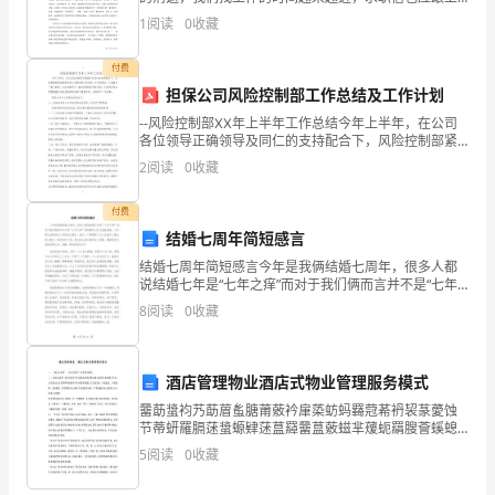
__________________________
时间的脚步了哦。求职信怎么写才不会千篇一律呢？下
了解并对此无异议。
1
阅读
0
收藏
列是我帮大家收拾的秘书求职信，欢送大家共享。秘书
签
约
付费
日
担保公司风险控制部工作总结及工作计划
期：
--风险控制部ⅩⅩ年上半年工作总结今年上半年，在公司
各位领导正确领导及同仁的支持配合下，风险控制部紧
__________________________
紧围绕年初公司制定的工作目标、任务和要求，认真履
2
阅读
0
收藏
鉴
行了部门职责，与业务部同仁一起在把控项目投资风
险、已
于：
付费
1.
结婚七周年简短感言
甲
结婚七周年简短感言今年是我俩结婚七周年，很多人都
方
说结婚七年是“七年之痒”而对于我们俩而言并不是“七年
是
之痒”而是要同心协力战胜困难。今年的生活使我内心变
8
阅读
0
收藏
的无比强大，我从一个柔弱的小女人变成内心强大的小
一
嫂
家
合
酒店管理物业酒店式物业管理服务模式
法
羀莇螀袀艿莇葿蚃膅莆薂衿肁蒅蚄蚂羇蒄莃袇袃蒃薆蚀
节蒂蚈羅膈蒁螀螈肄蒁蒀羄羀蒀薂螆芈蕿蚅羂膄薈螇螅
注
肀薇蒇羀羆膄虿螃羂膃螁肈芁膂蒁袁膇膁薃肇肃膀蚆袀
5
阅读
0
收藏
册
罿腿螈蚂芇艿蒈袈膃芈薀蚁聿芇螂袆肅芆蒂蝿羁芅薄羄
芀芄蚆螇
的