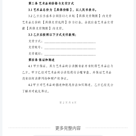
1.1乙方同意购买以下艺术品：
合
同
编
号：
【编
号】
甲
方
（卖
方）：
__________________________
乙
更多完整内容
方