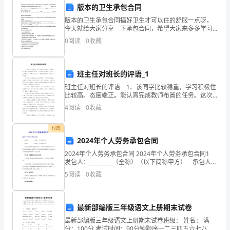
的
版本的卫生承包合同
安
版本的卫生承包合同搞好卫生才可以住的舒服一点呀，
今天就给大家分享一下承包合同，希望大家来多多学习
全
和参考哦 卫生承包合同新版本 委托方(甲方)：
0
阅读
0
收藏
__________________ 被委托方(乙方)：_
意
及培训结果等内容。
识，
班主任对班长的评语_1
班主任对班长的评语 1、该同学比较稳重，学习积极性
提
比较高、态度端正。能认真完成教师布置的任务。这次
确性。
有的科目发挥不正常，不过没有关系，成绩不代表一
4
阅读
0
收藏
高
切。希望假期时能认真总结，补缺补漏。 2、该生在校
安
付费
2.档案的整理和保管
2024年个人劳务承包合同
全
2024年个人劳务承包合同 2024年个人劳务承包合同1
防
发包人：_________（全称）（以下简称甲方） 承包人：
_________（全称）（以下简称乙方） 依据《中华人民共
5
阅读
0
收藏
和国合同法》，《
晰、完整和易于查找。
范
能
最新部编版三年级语文上册期末试卷
力，
度、湿度等不良因素的影响。
最新部编版三年级语文上册期末试卷班级： 姓名： 满
分：100分 考试时间：90分钟题序一二三四五六七八九