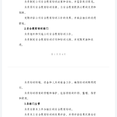
档
度。
案
管
理
制
二、适用范围
度
用。
2024
年
公
1.公司领导层
司
安