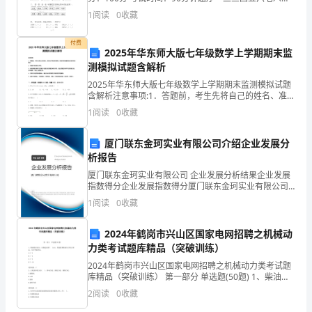
保
总分得分一、 认真拼读，规范书写。fù zé shǒu yì
1
阅读
0
收藏
障
付费
2025年华东师大版七年级数学上学期期末监
员
测模拟试题含解析
工
2025年华东师大版七年级数学上学期期末监测模拟试题
含解析注意事项:1．答题前，考生先将自己的姓名、准考
的
证号码填写清楚，将条形码准确粘贴在条形码区域内。
1
阅读
0
收藏
2．答题时请按要求用笔。3．请按照题号顺序在答题
人
厦门联东金珂实业有限公司介绍企业发展分
身
析报告
厦门联东金珂实业有限公司 企业发展分析结果企业发展
安
指数得分企业发展指数得分厦门联东金珂实业有限公司
综合得分说明：企业发展指数根据企业规模、企业创
全
1
阅读
0
收藏
新、企业风险、企业活力四个维度对企业发展情况进行
评价。
和
2024年鹤岗市兴山区国家电网招聘之机械动
力类考试题库精品（突破训练）
财
2024年鹤岗市兴山区国家电网招聘之机械动力类考试题
产
库精品（突破训练） 第一部分 单选题(50题) 1、柴油机
启动后，应低速运转( )min，待温度和机油压力均正常
2
阅读
0
收藏
安
后，方可开始作业。A.2～