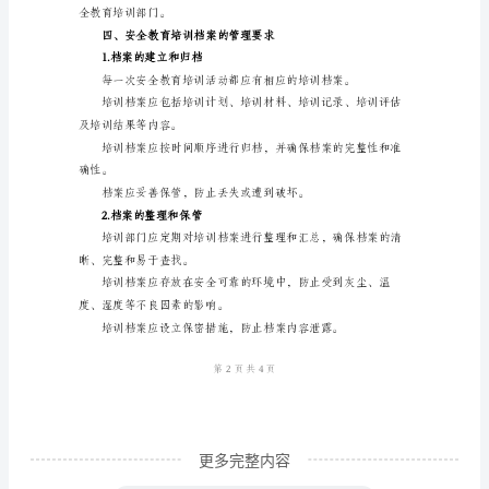
全
保障。
教
育
措施。
培
2.安全教育培训部门
训
档
案
管
进。
理
制
度
一、
更多完整内容