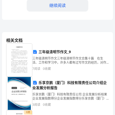
目
继续阅读
的
和
依
据
行。
相关文档
为
三年级清明节作文_9
了
和使用。
三年级清明节作文三年级清明节作文合集十篇 在生
加
活、工作和学习中，许多人都有过写作文的经历，对作
3.各部门主管
文都不陌生吧，作文是人们把记忆中所存储的有关知
7
阅读
0
收藏
强
识、经验和思想用书面形式表达出来的记叙方式。相信
写作文是
公
乐享京鹏（厦门）科技有限责任公司介绍企
业发展分析报告
司
乐享京鹏（厦门）科技有限责任公司 企业发展分析结果
全教育培训部门。
员
企业发展指数得分企业发展指数得分乐享京鹏（厦门）
科技有限责任公司综合得分说明：企业发展指数根据企
3
阅读
0
收藏
工
业规模、企业创新、企业风险、企业活力四个维度对企
业发
付费
1.档案的建立和归档