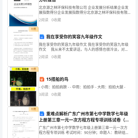
我
北京源之林环保科技有限公司 企业发展分析结果企业发
展指数得分企业发展指数得分北京源之林环保科技有限
们
公司综合得分说明：企业发展指数根据企业规模、企业
2
阅读
0
收藏
创新、企业风险、企业活力四个维度对企业发展情况进
对
行评
付费
我在享受你的笑容九年级作文
储备专业知识，提高自身的能力。
社
我在享受你的笑容九年级作文 我在享受你的笑容九年级
会
作文 我从来不太爱讲话，与人的感情也很冷淡，对周
三、自我感悟
围的人常漠不关心。 初冬的早晨，一个不算寒冷的日
2
阅读
0
收藏
的
子里，我起得很早，不愿闷在屋子里，便决定到小区
探
付费
15搭船的鸟
索
- 小雨：拍拍肩膀 - - 中雨：拍拍手 - 大雨：拍拍大腿 -
热
3
阅读
0
收藏
情
付费
降
重难点解析广东广州市第七中学数学七年级
上册第三章一元一次方程方程专项训练试卷（含
低
答案详解）
广东广州市第七中学数学七年级上册第三章一元一次方
程方程专项训练 考试时间：90分钟；命题人：教研组考
分
生注意：1、本卷分第I卷（选择题）和第Ⅱ卷（非选择