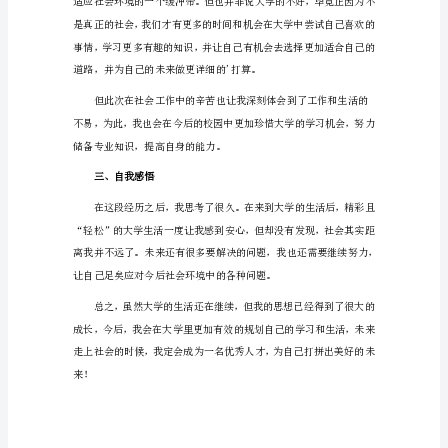
得
体
会
暑
假
社
觉。
会
实
践
心
我期望能进一步的去发展和认识。
得
体
会