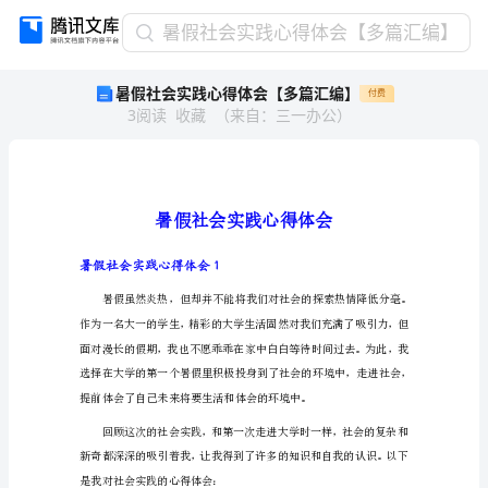
暑
暑假社会实践心得体会【多篇汇编】
假
暑假社会实践心得体会【多篇汇编】
付费
社
3
阅读
收藏
（
来自
：
三一办公
）
会
实
践
心
得
体
会