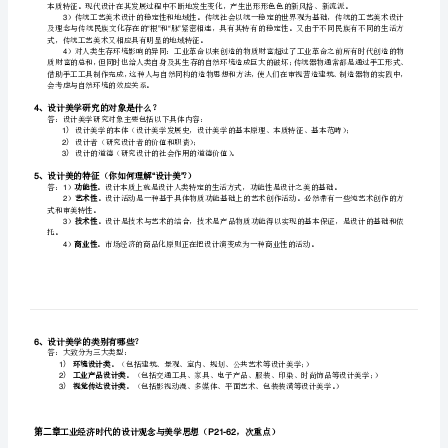
1
（问
的世界观和价值观；
2
答
3
题）
了设计理念和设计语言。
何
如何理解艺术与设计的关系？（论述）
2、
1
谓
现
2
代
现代设计与传统工艺美术设计的异同（论述）
3、
设
1
计
（P1-
产，不是设计为生产服务，而是生产为设计服务。
2
20，
3
重
“”“”
式，传统工艺美术又相应具有明显的地域特征。