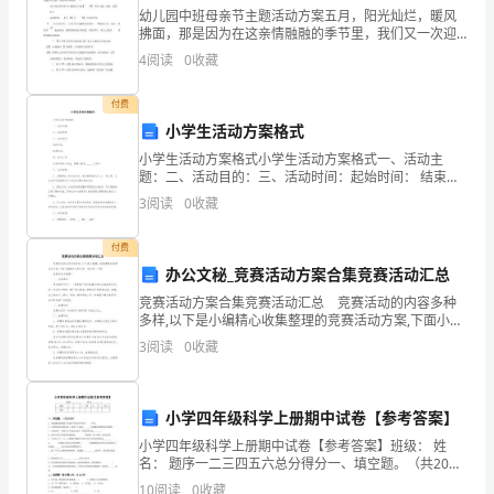
的
3
幼儿园中班母亲节主题活动方案五月，阳光灿烂，暖风
拂面，那是因为在这亲情融融的季节里，我们又一次迎
了充分的显示，称得上是真正的绿色手工艺设计。
“”
“工
来了“母亲节”。下面请欣赏最新的幼儿园中班母亲节主题
）工艺美术运动使得金属制品的现代功用突显出来。
4
阅读
0
收藏
4
活动方案，希望可以帮到你 !幼儿园中班母亲节主题活动
艺
德意志制造联盟的主要内容
2、
付费
美
11907
小学生活动方案格式
产品的质量，并全面宣传和研究这个问题。
小学生活动方案格式小学生活动方案格式一、活动主
术
2）
题：二、活动目的：三、活动时间：起始时间： 结束时
间： 四、参与人员：本活动面向小学生，控制人数在
3）
运
3
阅读
0
收藏
______人左右。五、活动内容：1、主题演讲：在本活动
··
动”、
付费
办公文秘_竞赛活动方案合集竞赛活动汇总
19
4）
竞赛活动方案合集竞赛活动汇总 竞赛活动的内容多种
世
多样,以下是小编精心收集整理的竞赛活动方案,下面小编
要的推动作用。
就和大家分享，来欣赏一下吧。 竞赛活动方案篇1
3
阅读
0
收藏
纪
一、总体要求 通过组织“庆七一、学党章
现代主义设计美学的思想及其意义
3、
末
1“”
小学四年级科学上册期中试卷【参考答案】
2
欧
小学四年级科学上册期中试卷【参考答案】班级： 姓
3
名： 题序一二三四五六总分得分一、填空题。（共20
洲
4
分）1、我们通常把轻重不同的声音称为声音的_____
10
阅读
0
收藏