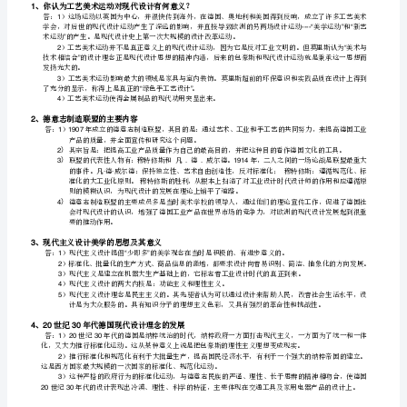
点）
4
现
代
会考虑与自然环境的效应关系。
设
4、
设计美学研究的对象是什么？
计
答：设计美学研究对象主要包括以下具体内容：
1）
诞
2）
设计者（研究设计者的价值和职责）；
生
3）
设计的道德（研究设计的社会作用的道德价值）。
的
设计美的特征（你如何理解设计美？）
5、
“”
功能性
1
背
艺术性
2
景
式和审美特性。
技术性
3
是
托。
商业性
4
什
么？