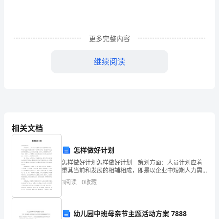
答：
在
经
更多完整内容
6、
设计美学的类别有哪些？
历
继续阅读
答：大致分为三大类型：
了
1）
环境设计类
2）
工业产品设计类
19
3）
视觉传达设计类
世
纪
相关文档
第二章
P21-62
下
怎样做好计划
1、
你认为工艺美术运动对现代设计有何意义？
半
怎样做好计划怎样做好计划 策划方面：人员计划应着
1
重其当前和发展的相辅相成，即是以企业中短期人力需
叶
求与平衡为原则，通过组织职业生涯管理来提高企业人
3
阅读
0
收藏
”
力资源质量，发挥人力资源管理效率。同时，紧密个人
英
发展
”
国
幼儿园中班母亲节主题活动方案 7888
发扬光大的。