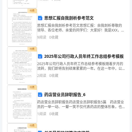
5
大
付费
陆
思想汇报自我剖析参考范文
世纪年代德国现代设计理念的发展
4、
2030
和
12030
思想汇报自我剖析参考范文思想汇报：自我剖析尊敬的
领导、各位老师、亲爱的同学们：大家好！我是XXX，今
美
天我非常荣幸能够站在这里向大家做思想汇报。经过一
9
阅读
0
收藏
2
段时间的反思和总结，我对自己的思想进行了一次深刻
这是西方国家最大规模的一次国家的标准化、规范化运动。
的剖
国
3
付费
的
2030
2025年公司行政人员年终工作总结参考模板
2025年公司行政人员年终工作总结参考模板随着岁月的
“新
流转，我们即将告别硕果累累的一年。在这一年中，公
司在发展的道路上迈出了坚实的步伐，作为行政部门的
2
阅读
0
收藏
艺
一员，我有幸参与并见证了公司基础管理的不断加强与
完善
术
付费
药店营业员辞职报告_6
运
药店营业员辞职报告药店营业员辞职报告5篇 药店营业
员的一举一动、一颦一笑不仅代表药店的整体形象，也
动”、
是药店与顾客沟通的桥梁，更是促成销售的主导，直接
1
阅读
0
收藏
影响着整个药店的销量。如果不想继续做了，就需要写
“德
一
付费
意