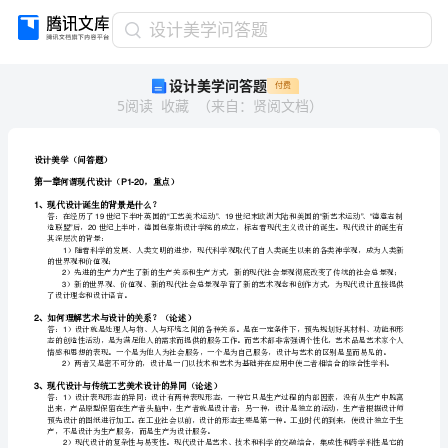
设
设计美学问答题
计
设计美学问答题
付费
美
5
阅读
收藏
（
来自
：
贤阅文档
）
学
问
答
题
设计美学（问答题）
第一章
设
何谓现代设计（，重点）
P1-20
计
1、
现代设计诞生的背景是什么？
美
”20
学
其深层次的背景：